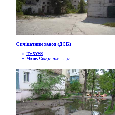
Силікатний завод (ДСК)
ID:
59399
Місце:
Сіверськодонецьк