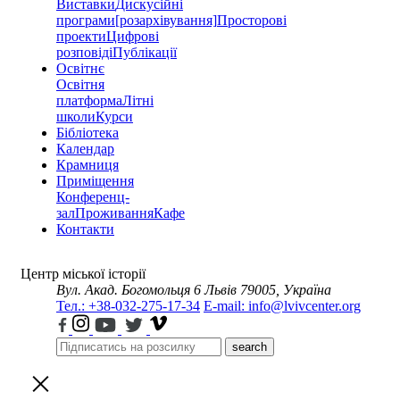
Виставки
Дискусійні
програми
[розархівування]
Просторові
проекти
Цифрові
розповіді
Публікації
Освітнє
Освітня
платформа
Літні
школи
Курси
Бібліотека
Календар
Крамниця
Приміщення
Конференц-
зал
Проживання
Кафе
Контакти
Центр міської історії
Вул. Акад. Богомольця 6
Львів 79005, Україна
Тел.: +38-032-275-17-34
E-mail: info@lvivcenter.org
search