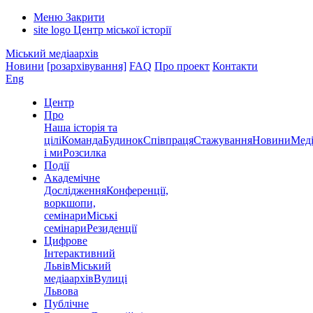
Меню
Закрити
site logo
Центр міської історії
Міський медіаархів
Новини
[розархівування]
FAQ
Про проект
Контакти
Eng
Центр
Про
Наша історія та
цілі
Команда
Будинок
Співпраця
Стажування
Новини
Меді
і ми
Розсилка
Події
Академічне
Дослідження
Конференції,
воркшопи,
семінари
Міські
семінари
Резиденції
Цифрове
Інтерактивний
Львів
Міський
медіаархів
Вулиці
Львова
Публічне