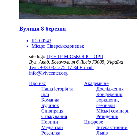
Вулиця 8 березня
ID:
60543
Місце:
Сіверськодонецьк
site logo
ЦЕНТР МІСЬКОЇ ІСТОРІЇ
Вул. Акад. Богомольця 6
Львів 79005, Україна
Тел.: +38-032-275-17-34
E-mail:
info@lvivcenter.org
Про нас
Академічне
Наша історія та
Дослідження
цілі
Конференції,
Команда
воркшопи,
Будинок
семінари
Співпраця
Міські семінари
Стажування
Резиденції
Новини
Цифрове
Медіа і ми
Інтерактивний
Розсилка
Львів