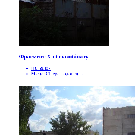
Фрагмент Хлібокомбінату
ID:
59307
Місце:
Сіверськодонецьк