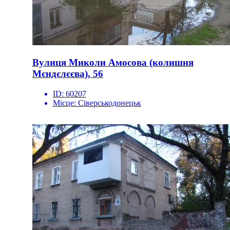
Вулиця Миколи Амосова (колишня
Мєндєлєєва), 56
ID:
60207
Місце:
Сіверськодонецьк