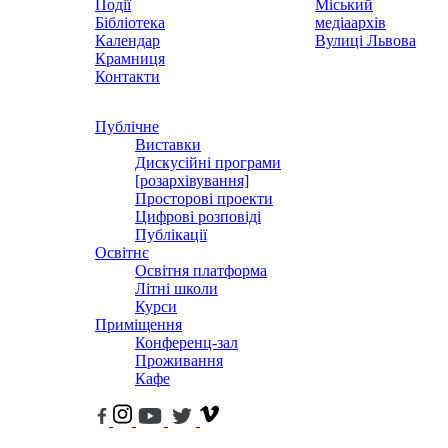
Події
Міський
Бібліотека
медіаархів
Календар
Вулиці Львова
Крамниця
Контакти
Публічне
Виставки
Дискусійні програми
[розархівування]
Просторові проекти
Цифрові розповіді
Публікації
Освітнє
Освітня платформа
Літні школи
Курси
Приміщення
Конференц-зал
Проживання
Кафе