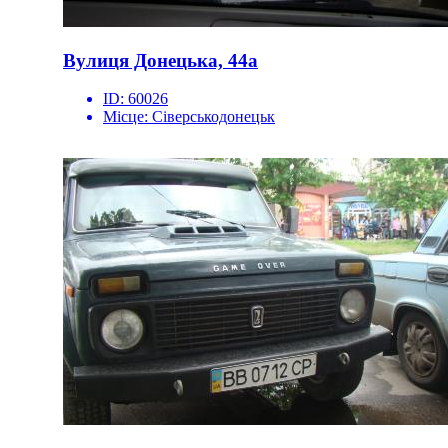
Вулиця Донецька, 44а
ID:
60026
Місце:
Сіверськодонецьк