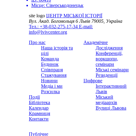
Місце:
Сіверськодонецьк
site logo
ЦЕНТР МІСЬКОЇ ІСТОРІЇ
Вул. Акад. Богомольця 6
Львів 79005, Україна
Тел.: +38-032-275-17-34
E-mail:
info@lvivcenter.org
Про нас
Академічне
Наша історія та
Дослідження
цілі
Конференції,
Команда
воркшопи,
Будинок
семінари
Співпраця
Міські семінари
Стажування
Резиденції
Новини
Цифрове
Медіа і ми
Інтерактивний
Розсилка
Львів
Події
Міський
Бібліотека
медіаархів
Календар
Вулиці Львова
Крамниця
Контакти
Публічне