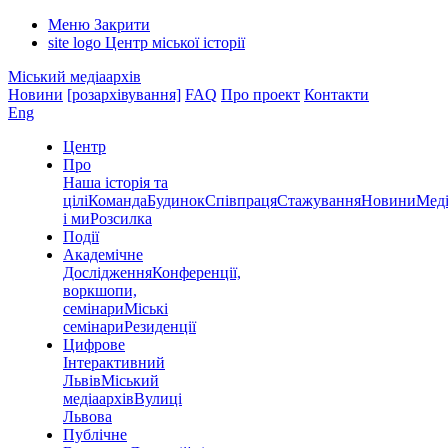
Меню
Закрити
site logo
Центр міської історії
Міський медіаархів
Новини
[розархівування]
FAQ
Про проект
Контакти
Eng
Центр
Про
Наша історія та
цілі
Команда
Будинок
Співпраця
Стажування
Новини
Меді
і ми
Розсилка
Події
Академічне
Дослідження
Конференції,
воркшопи,
семінари
Міські
семінари
Резиденції
Цифрове
Інтерактивний
Львів
Міський
медіаархів
Вулиці
Львова
Публічне