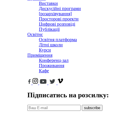
Виставки
Дискусійні програми
[розархівування]
Просторові проекти
Цифрові розповіді
Публікації
Освітнє
Освітня платформа
Літні школи
Курси
Приміщення
Конференц-зал
Проживання
Кафе
Підписатись на розсилку:
subscribe