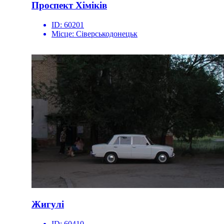
Проспект Хіміків
ID:
60201
Місце:
Сіверськодонецьк
Жигулі
ID:
60410