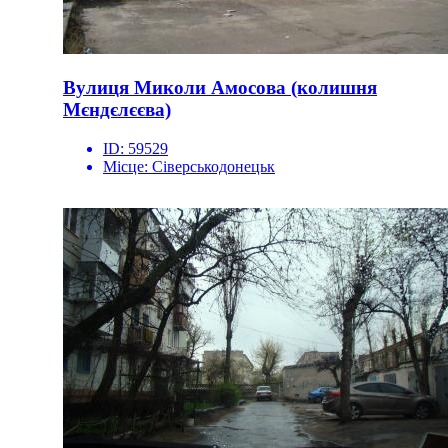
Вулиця Миколи Амосова (колишня
Мєндєлєєва)
ID:
59529
Місце:
Сіверськодонецьк