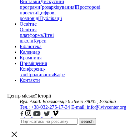
Виставки
Дискусійні
програми
[розархівування]
Просторові
проекти
Цифрові
розповіді
Публікації
Освітнє
Освітня
платформа
Літні
школи
Курси
Бібліотека
Календар
Крамниця
Приміщення
Конференц-
зал
Проживання
Кафе
Контакти
Центр міської історії
Вул. Акад. Богомольця 6
Львів 79005, Україна
Тел.: +38-032-275-17-34
E-mail: info@lvivcenter.org
search