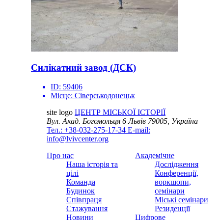
Силікатний завод (ДСК)
ID:
59406
Місце:
Сіверськодонецьк
site logo
ЦЕНТР МІСЬКОЇ ІСТОРІЇ
Вул. Акад. Богомольця 6
Львів 79005, Україна
Тел.: +38-032-275-17-34
E-mail:
info@lvivcenter.org
Про нас
Академічне
Наша історія та
Дослідження
цілі
Конференції,
Команда
воркшопи,
Будинок
семінари
Співпраця
Міські семінари
Стажування
Резиденції
Новини
Цифрове