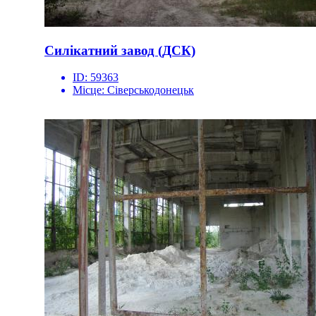
Силікатний завод (ДСК)
ID:
59363
Місце:
Сіверськодонецьк