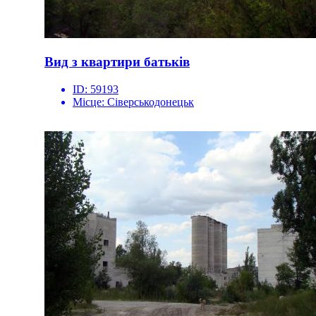
Вид з квартири батьків
ID:
59193
Місце:
Сіверськодонецьк