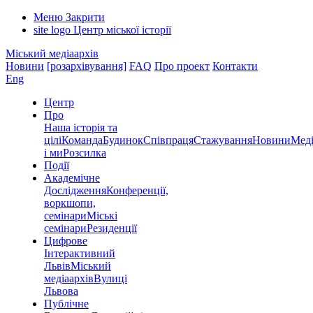
Меню
Закрити
site logo
Центр міської історії
Міський медіаархів
Новини
[розархівування]
FAQ
Про проект
Контакти
Eng
Центр
Про
Наша історія та
цілі
Команда
Будинок
Співпраця
Стажування
Новини
Меді
і ми
Розсилка
Події
Академічне
Дослідження
Конференції,
воркшопи,
семінари
Міські
семінари
Резиденції
Цифрове
Інтерактивний
Львів
Міський
медіаархів
Вулиці
Львова
Публічне