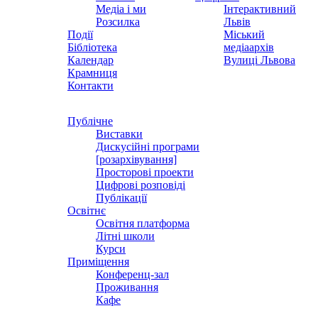
Медіа і ми
Інтерактивний
Розсилка
Львів
Події
Міський
Бібліотека
медіаархів
Календар
Вулиці Львова
Крамниця
Контакти
Публічне
Виставки
Дискусійні програми
[розархівування]
Просторові проекти
Цифрові розповіді
Публікації
Освітнє
Освітня платформа
Літні школи
Курси
Приміщення
Конференц-зал
Проживання
Кафе