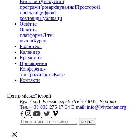
Виставки
Дискусійні
програми
[розархівування]
Просторові
проекти
Цифрові
розповіді
Публікації
Освітнє
Освітня
платформа
Літні
школи
Курси
Бібліотека
Календар
Крамниця
Приміщення
Конференц-
зал
Проживання
Кафе
Контакти
Центр міської історії
Вул. Акад. Богомольця 6
Львів 79005, Україна
Тел.: +38-032-275-17-34
E-mail: info@lvivcenter.org
search