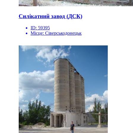
Силікатний завод (ДСК)
ID:
59395
Місце:
Сіверськодонецьк