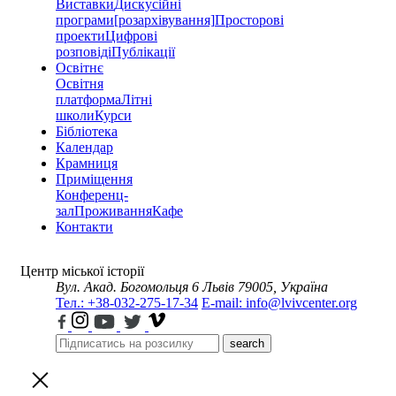
Виставки
Дискусійні
програми
[розархівування]
Просторові
проекти
Цифрові
розповіді
Публікації
Освітнє
Освітня
платформа
Літні
школи
Курси
Бібліотека
Календар
Крамниця
Приміщення
Конференц-
зал
Проживання
Кафе
Контакти
Центр міської історії
Вул. Акад. Богомольця 6
Львів 79005, Україна
Тел.: +38-032-275-17-34
E-mail: info@lvivcenter.org
search