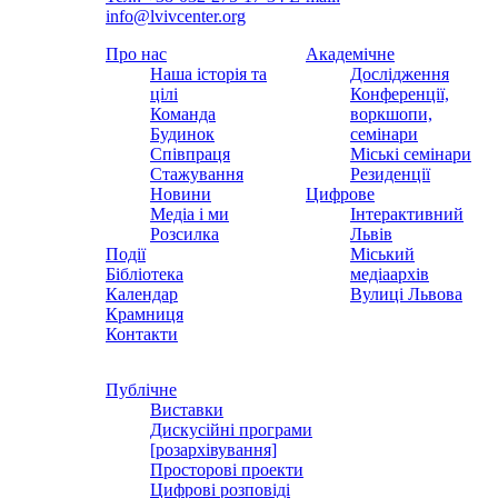
info@lvivcenter.org
Про нас
Академічне
Наша історія та
Дослідження
цілі
Конференції,
Команда
воркшопи,
Будинок
семінари
Співпраця
Міські семінари
Стажування
Резиденції
Новини
Цифрове
Медіа і ми
Інтерактивний
Розсилка
Львів
Події
Міський
Бібліотека
медіаархів
Календар
Вулиці Львова
Крамниця
Контакти
Публічне
Виставки
Дискусійні програми
[розархівування]
Просторові проекти
Цифрові розповіді