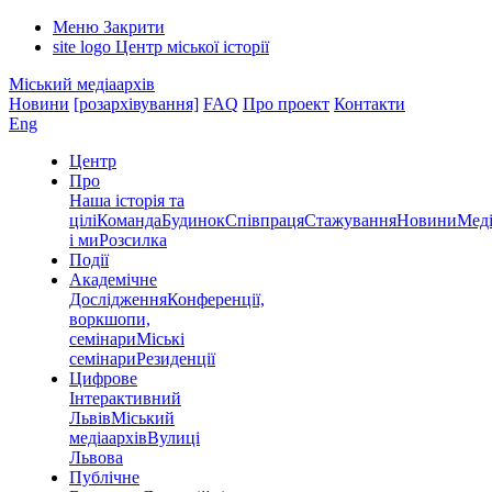
Меню
Закрити
site logo
Центр міської історії
Міський медіаархів
Новини
[розархівування]
FAQ
Про проект
Контакти
Eng
Центр
Про
Наша історія та
цілі
Команда
Будинок
Співпраця
Стажування
Новини
Меді
і ми
Розсилка
Події
Академічне
Дослідження
Конференції,
воркшопи,
семінари
Міські
семінари
Резиденції
Цифрове
Інтерактивний
Львів
Міський
медіаархів
Вулиці
Львова
Публічне