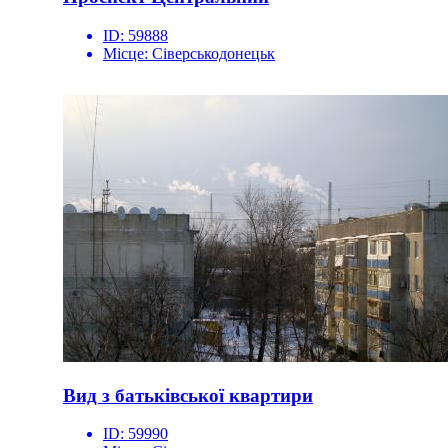
ID:
59888
Місце:
Сіверськодонецьк
Вид з батьківської квартири
ID:
59990