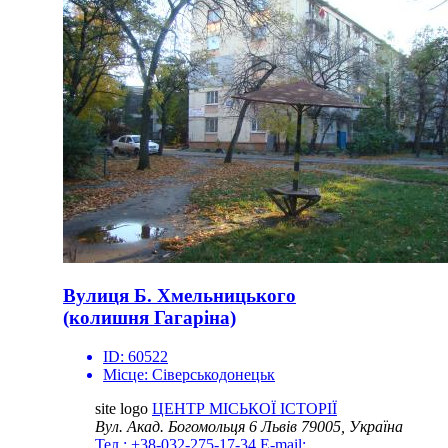
Вулиця Б. Хмельницького
(колишня Гагаріна)
ID:
60522
Місце:
Сіверськодонецьк
site logo
ЦЕНТР МІСЬКОЇ ІСТОРІЇ
Вул. Акад. Богомольця 6
Львів 79005, Україна
Тел.: +38-032-275-17-34
E-mail: