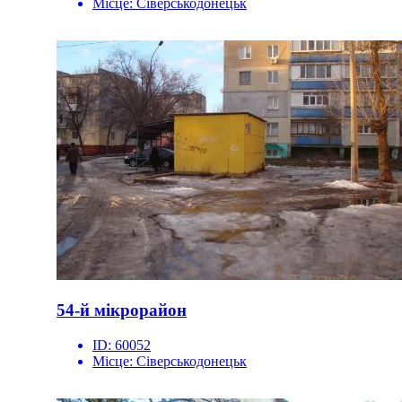
Місце:
Сіверськодонецьк
54-й мікрорайон
ID:
60052
Місце:
Сіверськодонецьк