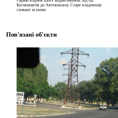
Гаражі вздовж Шосе Будівельників, від пр.
Космонавтів до Автовокзалу. Старе кладовище
сховане за ними
Пов'язані об'єкти