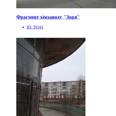
Фрагмент хімзаводу "Зоря"
ID:
59341