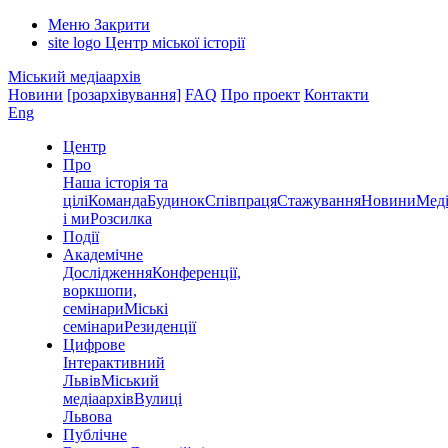
Меню
Закрити
site logo
Центр міської історії
Міський медіаархів
Новини
[розархівування]
FAQ
Про проект
Контакти
Eng
Центр
Про
Наша історія та
цілі
Команда
Будинок
Співпраця
Стажування
Новини
Меді
і ми
Розсилка
Події
Академічне
Дослідження
Конференції,
воркшопи,
семінари
Міські
семінари
Резиденції
Цифрове
Інтерактивний
Львів
Міський
медіаархів
Вулиці
Львова
Публічне