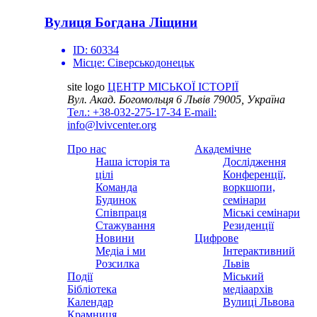
Вулиця Богдана Ліщини
ID:
60334
Місце:
Сіверськодонецьк
site logo
ЦЕНТР МІСЬКОЇ ІСТОРІЇ
Вул. Акад. Богомольця 6
Львів 79005, Україна
Тел.: +38-032-275-17-34
E-mail:
info@lvivcenter.org
Про нас
Академічне
Наша історія та
Дослідження
цілі
Конференції,
Команда
воркшопи,
Будинок
семінари
Співпраця
Міські семінари
Стажування
Резиденції
Новини
Цифрове
Медіа і ми
Інтерактивний
Розсилка
Львів
Події
Міський
Бібліотека
медіаархів
Календар
Вулиці Львова
Крамниця