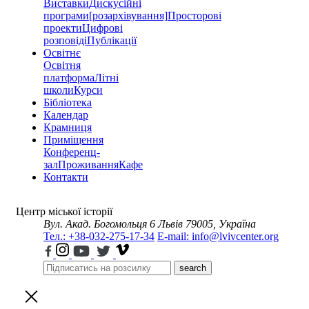
Виставки
Дискусійні
програми
[розархівування]
Просторові
проекти
Цифрові
розповіді
Публікації
Освітнє
Освітня
платформа
Літні
школи
Курси
Бібліотека
Календар
Крамниця
Приміщення
Конференц-
зал
Проживання
Кафе
Контакти
Центр міської історії
Вул. Акад. Богомольця 6
Львів 79005, Україна
Тел.: +38-032-275-17-34
E-mail: info@lvivcenter.org
search