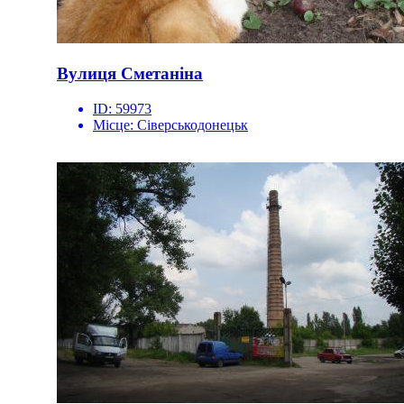
Вулиця Сметаніна
ID:
59973
Місце:
Сіверськодонецьк