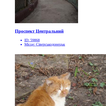
Проспект Центральний
ID:
59868
Місце:
Сіверськодонецьк