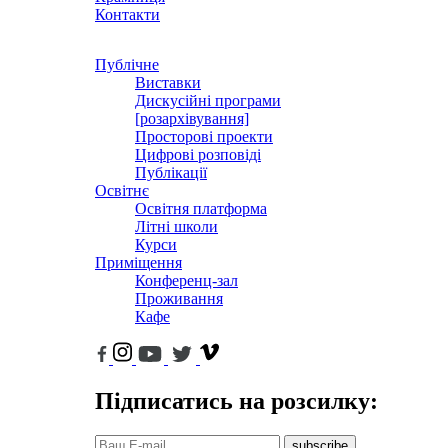
Контакти
Публічне
Виставки
Дискусійні програми
[розархівування]
Просторові проекти
Цифрові розповіді
Публікації
Освітнє
Освітня платформа
Літні школи
Курси
Приміщення
Конференц-зал
Проживання
Кафе
Підписатись на розсилку:
subscribe