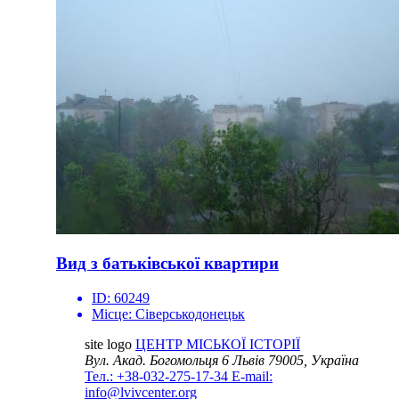
Вид з батьківської квартири
ID:
60249
Місце:
Сіверськодонецьк
site logo
ЦЕНТР МІСЬКОЇ ІСТОРІЇ
Вул. Акад. Богомольця 6
Львів 79005, Україна
Тел.: +38-032-275-17-34
E-mail:
info@lvivcenter.org