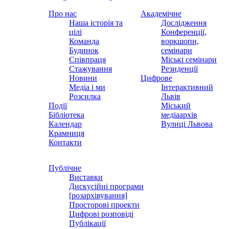
Про нас
Академічне
Наша історія та
Дослідження
цілі
Конференції,
Команда
воркшопи,
Будинок
семінари
Співпраця
Міські семінари
Стажування
Резиденції
Новини
Цифрове
Медіа і ми
Інтерактивний
Розсилка
Львів
Події
Міський
Бібліотека
медіаархів
Календар
Вулиці Львова
Крамниця
Контакти
Публічне
Виставки
Дискусійні програми
[розархівування]
Просторові проекти
Цифрові розповіді
Публікації