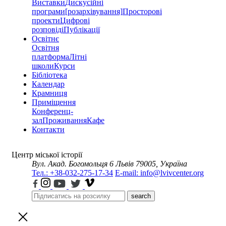
Виставки
Дискусійні
програми
[розархівування]
Просторові
проекти
Цифрові
розповіді
Публікації
Освітнє
Освітня
платформа
Літні
школи
Курси
Бібліотека
Календар
Крамниця
Приміщення
Конференц-
зал
Проживання
Кафе
Контакти
Центр міської історії
Вул. Акад. Богомольця 6
Львів 79005, Україна
Тел.: +38-032-275-17-34
E-mail: info@lvivcenter.org
search