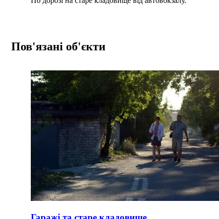
По дорозі на старе кладовище від автовокзалу.
Пов'язані об'єкти
Гаражі та старе кладовище