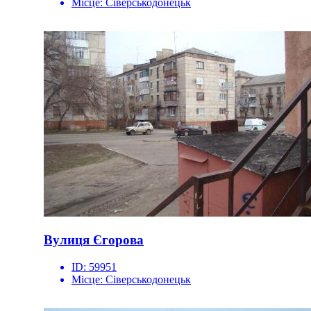
Місце:
Сіверськодонецьк
Вулиця Єгорова
ID:
59951
Місце:
Сіверськодонецьк