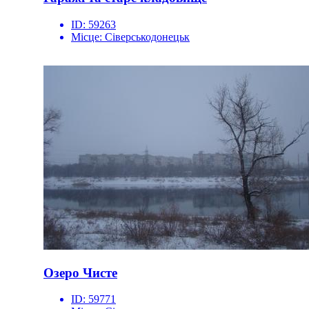
ID:
59263
Місце:
Сіверськодонецьк
Озеро Чисте
ID:
59771