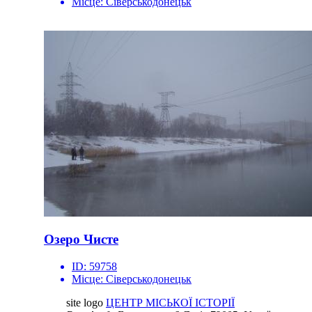
Місце:
Сіверськодонецьк
Озеро Чисте
ID:
59758
Місце:
Сіверськодонецьк
site logo
ЦЕНТР МІСЬКОЇ ІСТОРІЇ