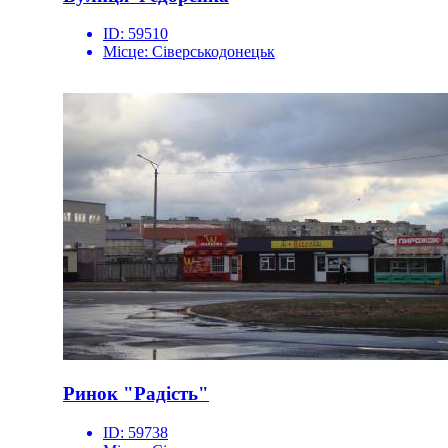
ID:
59510
Місце:
Сіверськодонецьк
Ринок "Радість"
ID:
59738