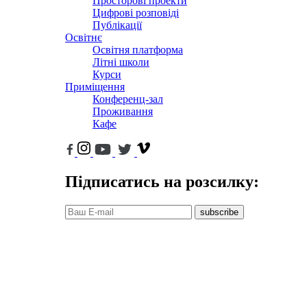
Просторові проекти
Цифрові розповіді
Публікації
Освітнє
Освітня платформа
Літні школи
Курси
Приміщення
Конференц-зал
Проживання
Кафе
Підписатись на розсилку:
subscribe