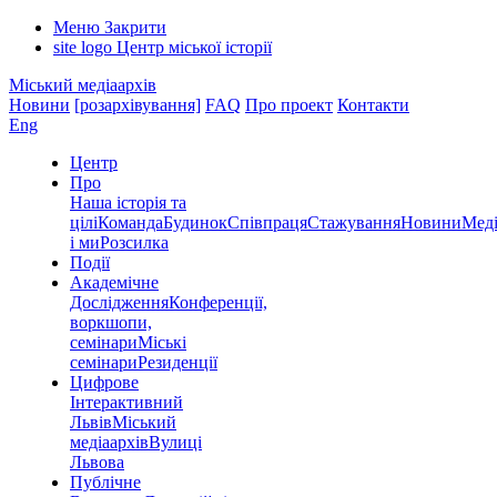
Меню
Закрити
site logo
Центр міської історії
Міський медіаархів
Новини
[розархівування]
FAQ
Про проект
Контакти
Eng
Центр
Про
Наша історія та
цілі
Команда
Будинок
Співпраця
Стажування
Новини
Меді
і ми
Розсилка
Події
Академічне
Дослідження
Конференції,
воркшопи,
семінари
Міські
семінари
Резиденції
Цифрове
Інтерактивний
Львів
Міський
медіаархів
Вулиці
Львова
Публічне