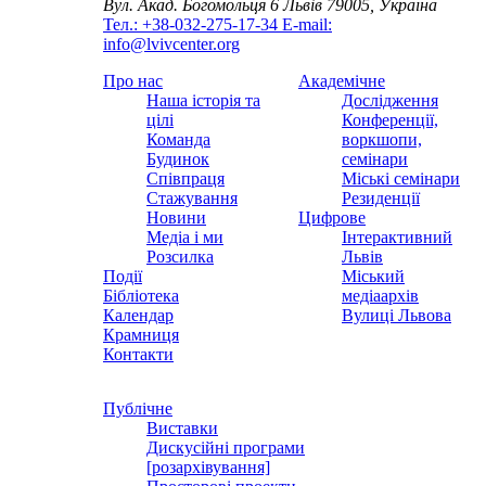
Вул. Акад. Богомольця 6
Львів 79005, Україна
Тел.: +38-032-275-17-34
E-mail:
info@lvivcenter.org
Про нас
Академічне
Наша історія та
Дослідження
цілі
Конференції,
Команда
воркшопи,
Будинок
семінари
Співпраця
Міські семінари
Стажування
Резиденції
Новини
Цифрове
Медіа і ми
Інтерактивний
Розсилка
Львів
Події
Міський
Бібліотека
медіаархів
Календар
Вулиці Львова
Крамниця
Контакти
Публічне
Виставки
Дискусійні програми
[розархівування]