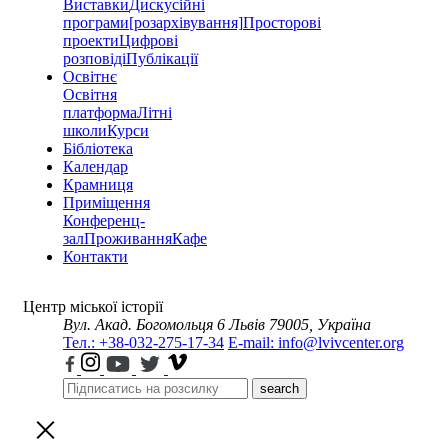
Виставки
Дискусійні
програми
[розархівування]
Просторові
проекти
Цифрові
розповіді
Публікації
Освітнє
Освітня
платформа
Літні
школи
Курси
Бібліотека
Календар
Крамниця
Приміщення
Конференц-
зал
Проживання
Кафе
Контакти
Центр міської історії
Вул. Акад. Богомольця 6
Львів 79005, Україна
Тел.: +38-032-275-17-34
E-mail: info@lvivcenter.org
search