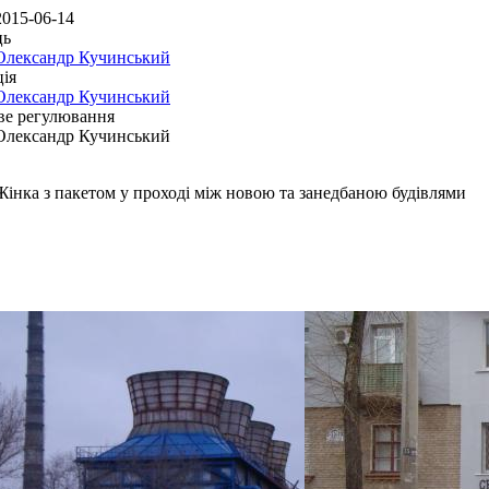
2015-06-14
ць
Олександр Кучинський
ія
Олександр Кучинський
ве регулювання
Олександр Кучинський
Жінка з пакетом у проході між новою та занедбаною будівлями