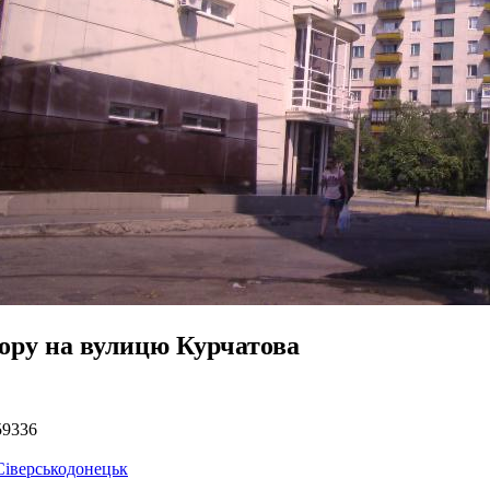
вору на вулицю Курчатова
59336
Сіверськодонецьк