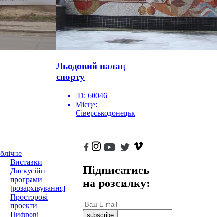
Льодовий палац
спорту
ID:
60046
Місце:
Сіверськодонецьк
блічне
Виставки
Підписатись
Дискусійні
програми
на розсилку:
[розархівування]
Просторові
проекти
Цифрові
subscribe