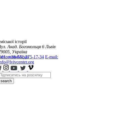
міської історії
Вул. Акад. Богомольця 6
Львів
79005, Україна
я
Тел.: +38-032-275-17-34
Новини
Медіа
E-mail:
info@lvivcenter.org
search