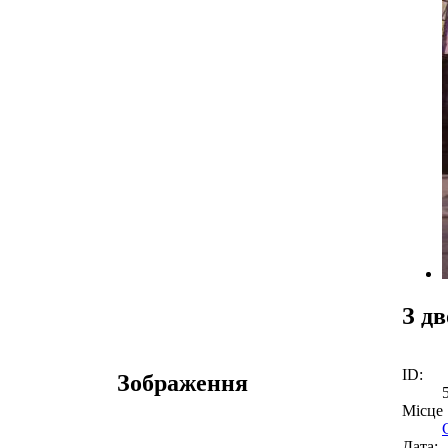
З д
ID:
Зображення
Місце
Дата: