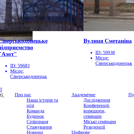
Сіверськодонецьке
Вулиця Сметаніна
підприємство
ID:
59938
"Азот"
Місце:
Сіверськодонецьк
ID:
59683
Місце:
Сіверськодонецьк
Ї
Про нас
Академічне
Пу
5,
Наша історія та
Дослідження
цілі
Конференції,
Команда
воркшопи,
Будинок
семінари
Співпраця
Міські семінари
Стажування
Резиденції
Новини
Цифрове