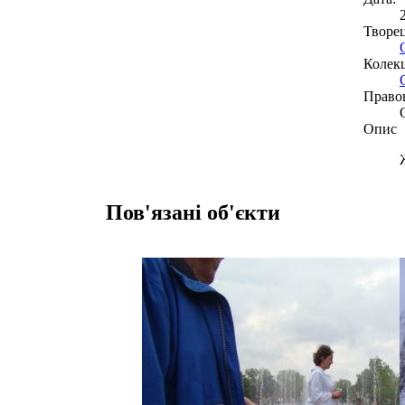
Творе
Колекц
Право
Опис
Пов'язані об'єкти