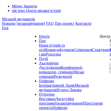
Меню
Закрити
site logo
Центр міської історії
Міський медіаархів
Новини
[розархівування]
FAQ
Про проект
Контакти
Eng
Центр
Центр 
Про
Наша історія та
цілі
Команда
Будинок
Співпраця
Стажуванн
і ми
Розсилка
Події
Академічне
Дослідження
Конференції,
воркшопи, семінари
Міські
семінари
Резиденції
Цифрове
Інтерактивний Львів
Міський
медіаархів
Вулиці Львова
Публічне
Виставки
Дискусійні
програми
[розархівування]
Просторові
проекти
Цифрові