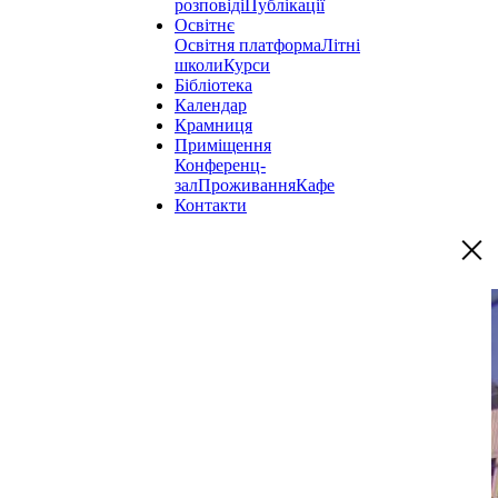
розповіді
Публікації
Освітнє
Освітня платформа
Літні
школи
Курси
Бібліотека
Календар
Крамниця
Приміщення
Конференц-
зал
Проживання
Кафе
Контакти