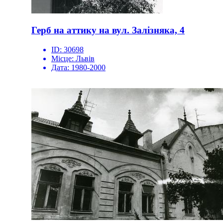
Герб на аттику на вул. Залізняка, 4
ID:
30698
Місце:
Львів
Дата:
1980-2000