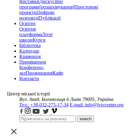
Виставки
Дискусійні
програми
[розархівування]
Просторові
проекти
Цифрові
розповіді
Публікації
Освітнє
Освітня
платформа
Літні
школи
Курси
Бібліотека
Календар
Крамниця
Приміщення
Конференц-
зал
Проживання
Кафе
Контакти
Центр міської історії
Вул. Акад. Богомольця 6
Львів 79005, Україна
Тел.: +38-032-275-17-34
E-mail: info@lvivcenter.org
search