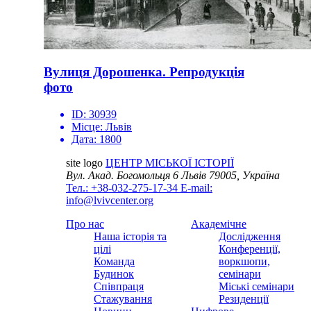
Вулиця Дорошенка. Репродукція
фото
ID:
30939
Місце:
Львів
Дата:
1800
site logo
ЦЕНТР МІСЬКОЇ ІСТОРІЇ
Вул. Акад. Богомольця 6
Львів 79005, Україна
Тел.: +38-032-275-17-34
E-mail:
info@lvivcenter.org
Про нас
Академічне
Наша історія та
Дослідження
цілі
Конференції,
Команда
воркшопи,
Будинок
семінари
Співпраця
Міські семінари
Стажування
Резиденції