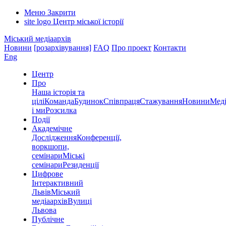
Меню
Закрити
site logo
Центр міської історії
Міський медіаархів
Новини
[розархівування]
FAQ
Про проект
Контакти
Eng
Центр
Про
Наша історія та
цілі
Команда
Будинок
Співпраця
Стажування
Новини
Меді
і ми
Розсилка
Події
Академічне
Дослідження
Конференції,
воркшопи,
семінари
Міські
семінари
Резиденції
Цифрове
Інтерактивний
Львів
Міський
медіаархів
Вулиці
Львова
Публічне