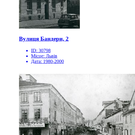
Вулиця Бандери, 2
ID:
30798
Місце:
Львів
Дата:
1980-2000