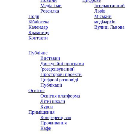
Новини
Цифрове
Медіа і ми
Інтерактивний
Розсилка
Львів
Події
Міський
Бібліотека
медіаархів
Календар
Вулиці Львова
Крамниця
Контакти
Публічне
Виставки
Дискусійні програми
[розархівування]
Просторові проекти
Цифрові розповіді
Публікації
Освітнє
Освітня платформа
Літні школи
Курси
Приміщення
Конференц-зал
Проживання
Кафе