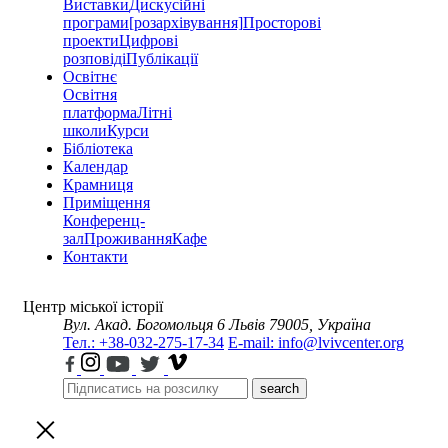
Виставки
Дискусійні
програми
[розархівування]
Просторові
проекти
Цифрові
розповіді
Публікації
Освітнє
Освітня
платформа
Літні
школи
Курси
Бібліотека
Календар
Крамниця
Приміщення
Конференц-
зал
Проживання
Кафе
Контакти
Центр міської історії
Вул. Акад. Богомольця 6
Львів 79005, Україна
Тел.: +38-032-275-17-34
E-mail: info@lvivcenter.org
search