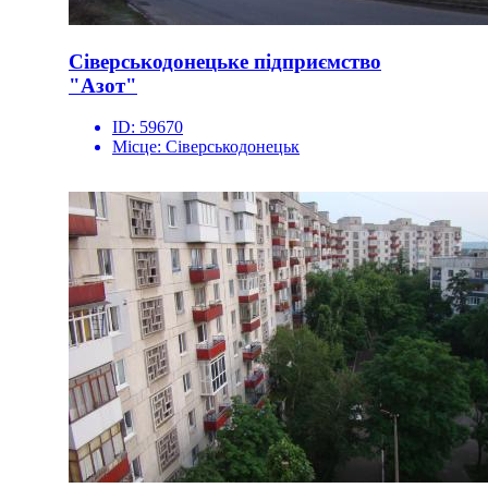
Сіверськодонецьке підприємство
"Азот"
ID:
59670
Місце:
Сіверськодонецьк