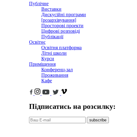
Публічне
Виставки
Дискусійні програми
[розархівування]
Просторові проекти
Цифрові розповіді
Публікації
Освітнє
Освітня платформа
Літні школи
Курси
Приміщення
Конференц-зал
Проживання
Кафе
Підписатись на розсилку:
subscribe