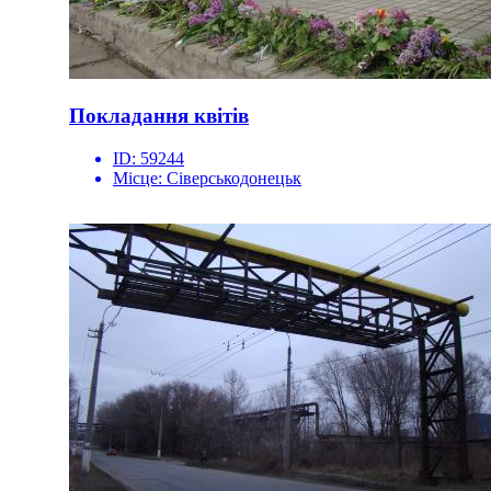
Покладання квітів
ID:
59244
Місце:
Сіверськодонецьк