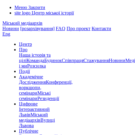
Меню
Закрити
site logo
Центр міської історії
Міський медіаархів
Новини
[розархівування]
FAQ
Про проект
Контакти
Eng
Центр
Про
Наша історія та
цілі
Команда
Будинок
Співпраця
Стажування
Новини
Меді
і ми
Розсилка
Події
Академічне
Дослідження
Конференції,
воркшопи,
семінари
Міські
семінари
Резиденції
Цифрове
Інтерактивний
Львів
Міський
медіаархів
Вулиці
Львова
Публічне