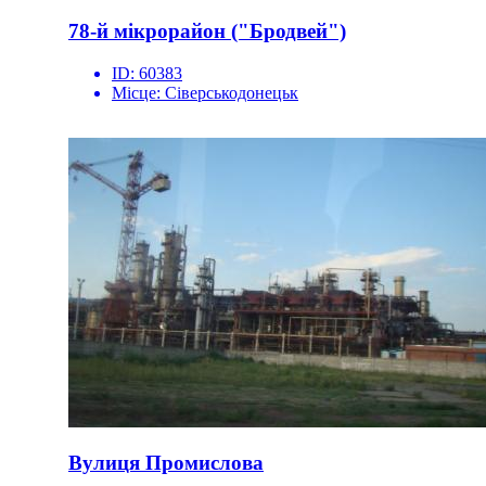
78-й мікрорайон ("Бродвей")
ID:
60383
Місце:
Сіверськодонецьк
Вулиця Промислова