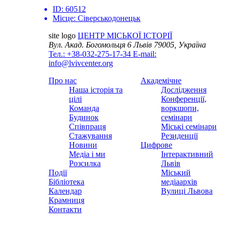
ID:
60512
Місце:
Сіверськодонецьк
site logo
ЦЕНТР МІСЬКОЇ ІСТОРІЇ
Вул. Акад. Богомольця 6
Львів 79005, Україна
Тел.: +38-032-275-17-34
E-mail:
info@lvivcenter.org
Про нас
Академічне
Наша історія та
Дослідження
цілі
Конференції,
Команда
воркшопи,
Будинок
семінари
Співпраця
Міські семінари
Стажування
Резиденції
Новини
Цифрове
Медіа і ми
Інтерактивний
Розсилка
Львів
Події
Міський
Бібліотека
медіаархів
Календар
Вулиці Львова
Крамниця
Контакти