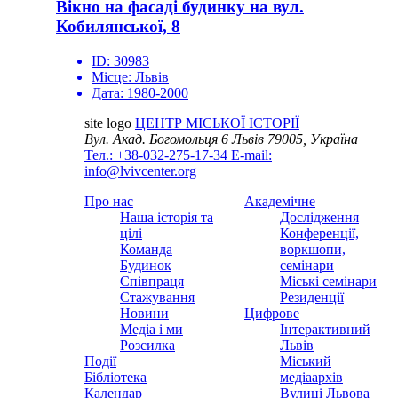
Вікно на фасаді будинку на вул.
Кобилянської, 8
ID:
30983
Місце:
Львів
Дата:
1980-2000
site logo
ЦЕНТР МІСЬКОЇ ІСТОРІЇ
Вул. Акад. Богомольця 6
Львів 79005, Україна
Тел.: +38-032-275-17-34
E-mail:
info@lvivcenter.org
Про нас
Академічне
Наша історія та
Дослідження
цілі
Конференції,
Команда
воркшопи,
Будинок
семінари
Співпраця
Міські семінари
Стажування
Резиденції
Новини
Цифрове
Медіа і ми
Інтерактивний
Розсилка
Львів
Події
Міський
Бібліотека
медіаархів
Календар
Вулиці Львова