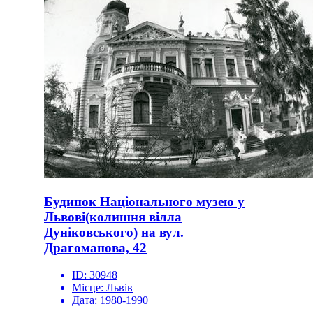
Будинок Національного музею у
Львові(колишня вілла
Дуніковського) на вул.
Драгоманова, 42
ID:
30948
Місце:
Львів
Дата:
1980-1990