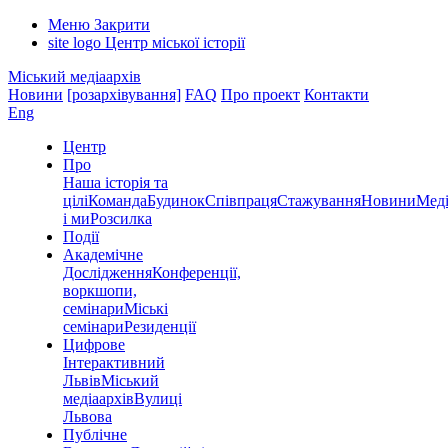
Меню
Закрити
site logo
Центр міської історії
Міський медіаархів
Новини
[розархівування]
FAQ
Про проект
Контакти
Eng
Центр
Про
Наша історія та
цілі
Команда
Будинок
Співпраця
Стажування
Новини
Меді
і ми
Розсилка
Події
Академічне
Дослідження
Конференції,
воркшопи,
семінари
Міські
семінари
Резиденції
Цифрове
Інтерактивний
Львів
Міський
медіаархів
Вулиці
Львова
Публічне