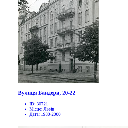
Вулиця Бандери, 20-22
ID:
30721
Місце:
Львів
Дата:
1980-2000