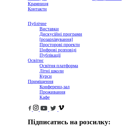
Крамниця
Контакти
Публічне
Виставки
Дискусійні програми
[розархівування]
Просторові проекти
Цифрові розповіді
Публікації
Освітнє
Освітня платформа
Літні школи
Курси
Приміщення
Конференц-зал
Проживання
Кафе
Підписатись на розсилку: