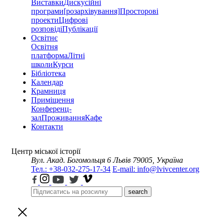
Виставки
Дискусійні
програми
[розархівування]
Просторові
проекти
Цифрові
розповіді
Публікації
Освітнє
Освітня
платформа
Літні
школи
Курси
Бібліотека
Календар
Крамниця
Приміщення
Конференц-
зал
Проживання
Кафе
Контакти
Центр міської історії
Вул. Акад. Богомольця 6
Львів 79005, Україна
Тел.: +38-032-275-17-34
E-mail: info@lvivcenter.org
search