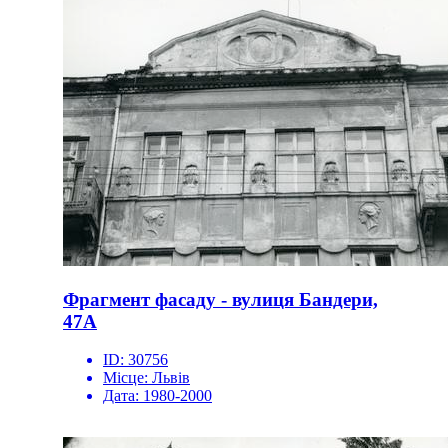
Фрагмент фасаду - вулиця Бандери,
47А
ID:
30756
Місце:
Львів
Дата:
1980-2000