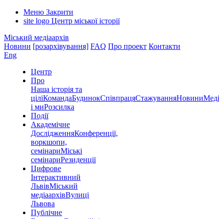
Меню
Закрити
site logo
Центр міської історії
Міський медіаархів
Новини
[розархівування]
FAQ
Про проект
Контакти
Eng
Центр
Про
Наша історія та
цілі
Команда
Будинок
Співпраця
Стажування
Новини
Меді
і ми
Розсилка
Події
Академічне
Дослідження
Конференції,
воркшопи,
семінари
Міські
семінари
Резиденції
Цифрове
Інтерактивний
Львів
Міський
медіаархів
Вулиці
Львова
Публічне