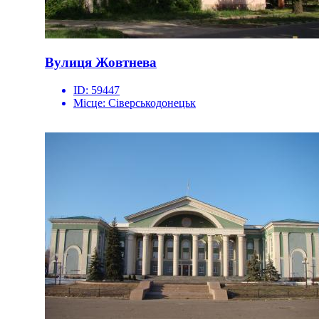
Вулиця Жовтнева
ID:
59447
Місце:
Сіверськодонецьк