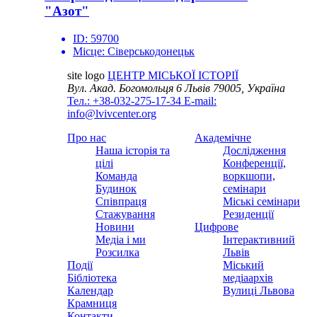
"Азот"
ID:
59700
Місце:
Сіверськодонецьк
site logo
ЦЕНТР МІСЬКОЇ ІСТОРІЇ
Вул. Акад. Богомольця 6
Львів 79005, Україна
Тел.: +38-032-275-17-34
E-mail:
info@lvivcenter.org
Про нас
Академічне
Наша історія та
Дослідження
цілі
Конференції,
Команда
воркшопи,
Будинок
семінари
Співпраця
Міські семінари
Стажування
Резиденції
Новини
Цифрове
Медіа і ми
Інтерактивний
Розсилка
Львів
Події
Міський
Бібліотека
медіаархів
Календар
Вулиці Львова
Крамниця
Контакти