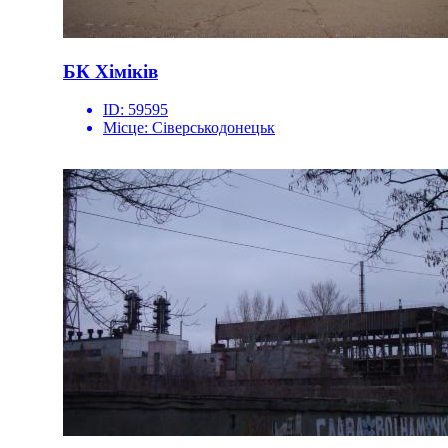
БК Хіміків
ID:
59595
Місце:
Сіверськодонецьк