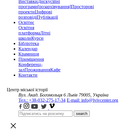
Виставки
Дискусійні
програми
[розархівування]
Просторові
проекти
Цифрові
розповіді
Публікації
Освітнє
Освітня
платформа
Літні
школи
Курси
Бібліотека
Календар
Крамниця
Приміщення
Конференц-
зал
Проживання
Кафе
Контакти
Центр міської історії
Вул. Акад. Богомольця 6
Львів 79005, Україна
Тел.: +38-032-275-17-34
E-mail: info@lvivcenter.org
search