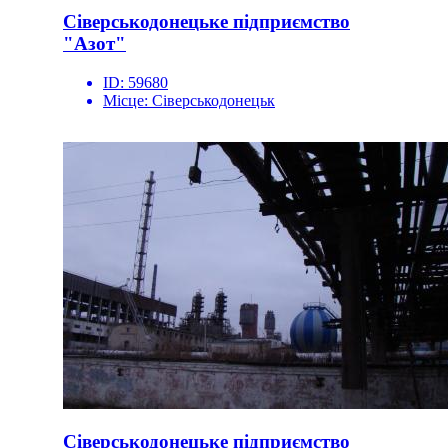
Сіверськодонецьке підприємство
"Азот"
ID:
59680
Місце:
Сіверськодонецьк
Сіверськодонецьке підприємство