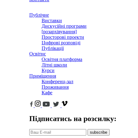
Публічне
Виставки
Дискусійні програми
[розархівування]
Просторові проекти
Цифрові розповіді
Публікації
Освітнє
Освітня платформа
Літні школи
Курси
Приміщення
Конференц-зал
Проживання
Кафе
Підписатись на розсилку:
subscribe