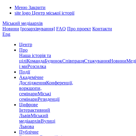
Меню
Закрити
site logo
Центр міської історії
Міський медіаархів
Новини
[розархівування]
FAQ
Про проект
Контакти
Eng
Центр
Про
Наша історія та
цілі
Команда
Будинок
Співпраця
Стажування
Новини
Меді
і ми
Розсилка
Події
Академічне
Дослідження
Конференції,
воркшопи,
семінари
Міські
семінари
Резиденції
Цифрове
Інтерактивний
Львів
Міський
медіаархів
Вулиці
Львова
Публічне