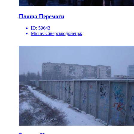
Площа Перемоги
ID:
59643
Місце:
Сіверськодонецьк