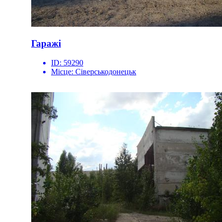
Гаражі
ID:
59290
Місце:
Сіверськодонецьк