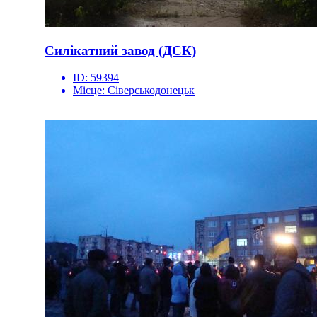
Силікатний завод (ДСК)
ID:
59394
Місце:
Сіверськодонецьк