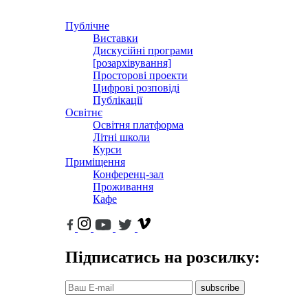
Публічне
Виставки
Дискусійні програми
[розархівування]
Просторові проекти
Цифрові розповіді
Публікації
Освітнє
Освітня платформа
Літні школи
Курси
Приміщення
Конференц-зал
Проживання
Кафе
Підписатись на розсилку:
subscribe