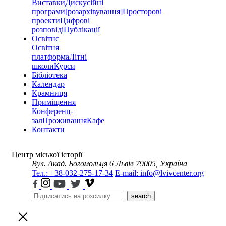
Виставки
Дискусійні
програми
[розархівування]
Просторові
проекти
Цифрові
розповіді
Публікації
Освітнє
Освітня
платформа
Літні
школи
Курси
Бібліотека
Календар
Крамниця
Приміщення
Конференц-
зал
Проживання
Кафе
Контакти
Центр міської історії
Вул. Акад. Богомольця 6
Львів 79005, Україна
Тел.: +38-032-275-17-34
E-mail: info@lvivcenter.org
search