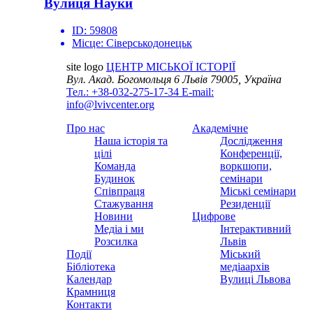
Вулиця Науки
ID:
59808
Місце:
Сіверськодонецьк
site logo
ЦЕНТР МІСЬКОЇ ІСТОРІЇ
Вул. Акад. Богомольця 6
Львів 79005, Україна
Тел.: +38-032-275-17-34
E-mail:
info@lvivcenter.org
Про нас
Академічне
Наша історія та
Дослідження
цілі
Конференції,
Команда
воркшопи,
Будинок
семінари
Співпраця
Міські семінари
Стажування
Резиденції
Новини
Цифрове
Медіа і ми
Інтерактивний
Розсилка
Львів
Події
Міський
Бібліотека
медіаархів
Календар
Вулиці Львова
Крамниця
Контакти