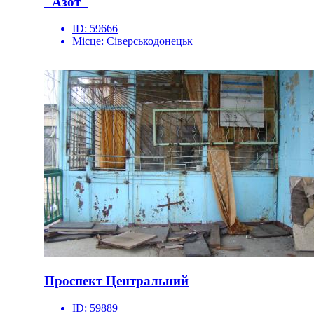
"Азот"
ID:
59666
Місце:
Сіверськодонецьк
Проспект Центральний
ID:
59889