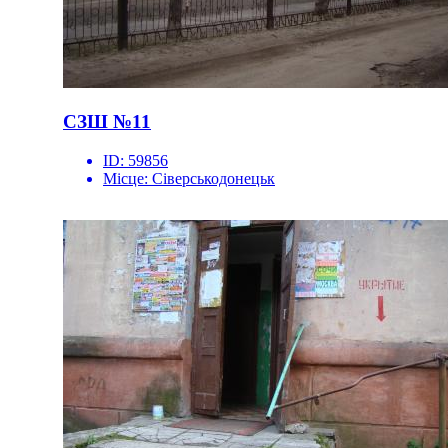
СЗШ №11
ID:
59856
Місце:
Сіверськодонецьк