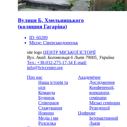
Вулиця Б. Хмельницького
(колишня Гагаріна)
ID:
60289
Місце:
Сіверськодонецьк
site logo
ЦЕНТР МІСЬКОЇ ІСТОРІЇ
Вул. Акад. Богомольця 6
Львів 79005, Україна
Тел.: +38-032-275-17-34
E-mail:
info@lvivcenter.org
Про нас
Академічне
Наша історія та
Дослідження
цілі
Конференції,
Команда
воркшопи,
Будинок
семінари
Співпраця
Міські семінари
Стажування
Резиденції
Новини
Цифрове
Медіа і ми
Інтерактивний
Розсилка
Львів