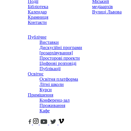
Події
Міський
Бібліотека
медіаархів
Календар
Вулиці Львова
Крамниця
Контакти
Публічне
Виставки
Дискусійні програми
[розархівування]
Просторові проекти
Цифрові розповіді
Публікації
Освітнє
Освітня платформа
Літні школи
Курси
Приміщення
Конференц-зал
Проживання
Кафе