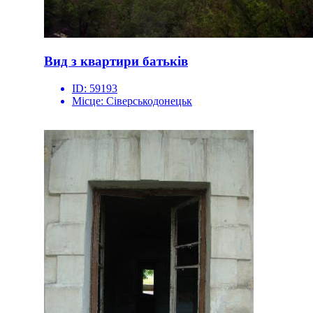
Вид з квартири батьків
ID:
59193
Місце:
Сіверськодонецьк