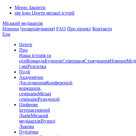
Меню
Закрити
site logo
Центр міської історії
Міський медіаархів
Новини
[розархівування]
FAQ
Про проект
Контакти
Eng
Центр
Про
Наша історія та
цілі
Команда
Будинок
Співпраця
Стажування
Новини
Меді
і ми
Розсилка
Події
Академічне
Дослідження
Конференції,
воркшопи,
семінари
Міські
семінари
Резиденції
Цифрове
Інтерактивний
Львів
Міський
медіаархів
Вулиці
Львова
Публічне