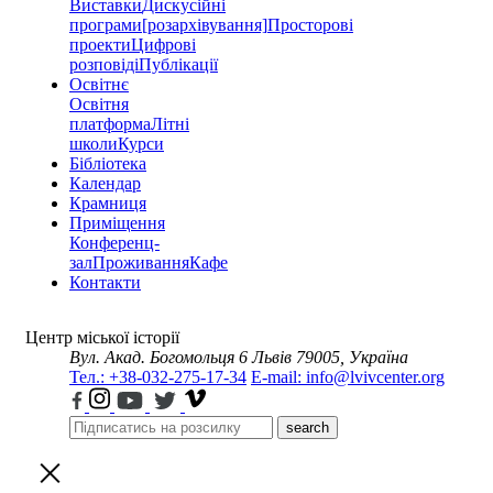
Виставки
Дискусійні
програми
[розархівування]
Просторові
проекти
Цифрові
розповіді
Публікації
Освітнє
Освітня
платформа
Літні
школи
Курси
Бібліотека
Календар
Крамниця
Приміщення
Конференц-
зал
Проживання
Кафе
Контакти
Центр міської історії
Вул. Акад. Богомольця 6
Львів 79005, Україна
Тел.: +38-032-275-17-34
E-mail: info@lvivcenter.org
search