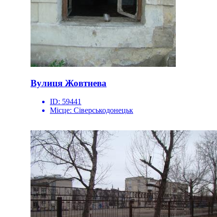
Вулиця Жовтнева
ID:
59441
Місце:
Сіверськодонецьк