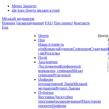
Меню
Закрити
site logo
Центр міської історії
Міський медіаархів
Новини
[розархівування]
FAQ
Про проект
Контакти
Eng
Центр
Центр 
Про
Наша історія та
цілі
Команда
Будинок
Співпраця
Стажуванн
і ми
Розсилка
Події
Академічне
Дослідження
Конференції,
воркшопи, семінари
Міські
семінари
Резиденції
Цифрове
Інтерактивний Львів
Міський
медіаархів
Вулиці Львова
Публічне
Виставки
Дискусійні
програми
[розархівування]
Просторові
проекти
Цифрові