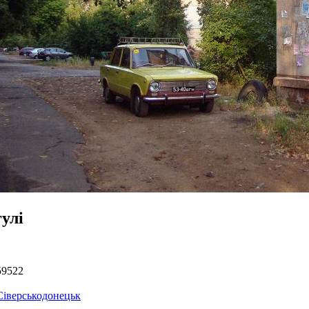
улі
59522
Сіверськодонецьк