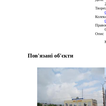
Творе
Колекц
Право
Опис
Пов'язані об'єкти