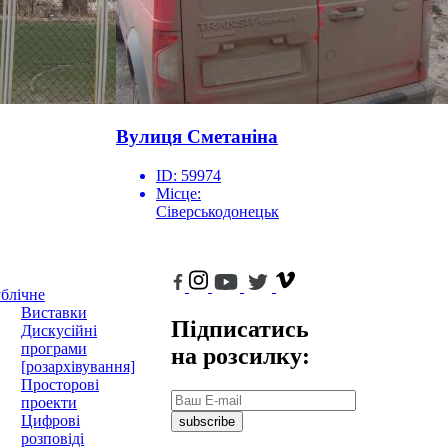
Вулиця Сметаніна
ID:
59974
Місце:
Сіверськодонецьк
блічне
Виставки
Підписатись
Дискусійні
програми
на розсилку:
[розархівування]
Просторові
проекти
Цифрові
subscribe
розповіді