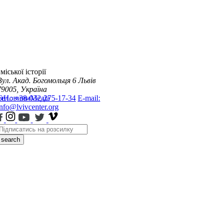
міської історії
Вул. Акад. Богомольця 6
Львів
79005, Україна
я
Тел.: +38-032-275-17-34
Новини
Медіа
E-mail:
info@lvivcenter.org
search