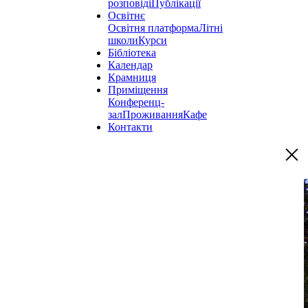
розповіді
Публікації
Освітнє
Освітня платформа
Літні
школи
Курси
Бібліотека
Календар
Крамниця
Приміщення
Конференц-
зал
Проживання
Кафе
Контакти