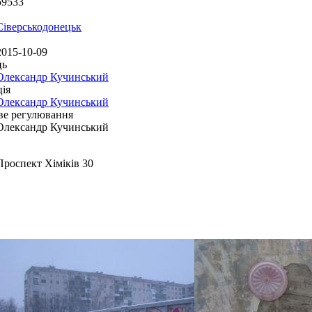
59533
Сіверськодонецьк
2015-10-09
ць
Олександр Кучинський
ія
Олександр Кучинський
ве регулювання
Олександр Кучинський
Проспект Хіміків 30