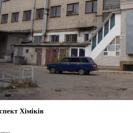
спект Хіміків