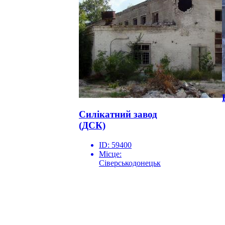
Силікатний завод
(ДСК)
ID:
59400
Місце:
Сіверськодонецьк