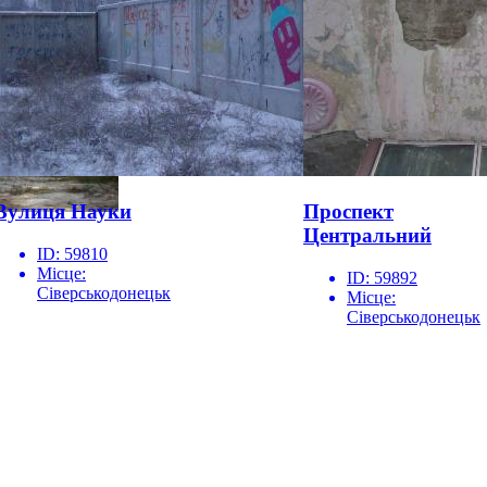
Вулиця Науки
Проспект
Центральний
ID:
59810
Місце:
ID:
59892
Сіверськодонецьк
Місце:
Сіверськодонецьк