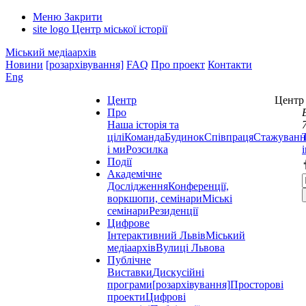
Меню
Закрити
site logo
Центр міської історії
Міський медіаархів
Новини
[розархівування]
FAQ
Про проект
Контакти
Eng
Центр
Центр 
Про
Наша історія та
цілі
Команда
Будинок
Співпраця
Стажуванн
і ми
Розсилка
Події
Академічне
Дослідження
Конференції,
воркшопи, семінари
Міські
семінари
Резиденції
Цифрове
Інтерактивний Львів
Міський
медіаархів
Вулиці Львова
Публічне
Виставки
Дискусійні
програми
[розархівування]
Просторові
проекти
Цифрові