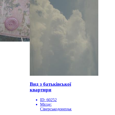
Вид з батьківської
квартири
ID:
60252
Місце:
Сіверськодонецьк