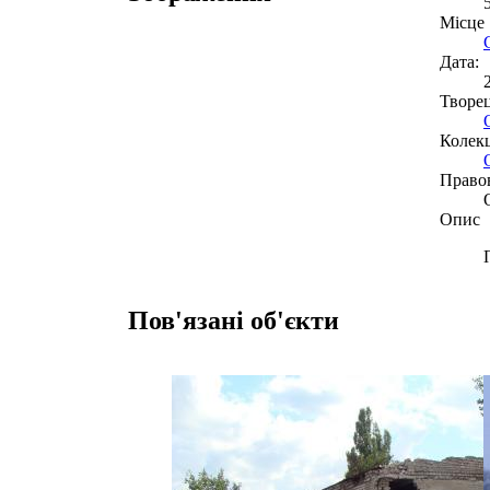
Місце
Дата:
Творе
Колекц
Право
Опис
Пов'язані об'єкти