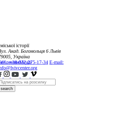
міської історії
Вул. Акад. Богомольця 6
Львів
79005, Україна
я
Тел.: +38-032-275-17-34
Новини
Медіа
E-mail:
info@lvivcenter.org
search