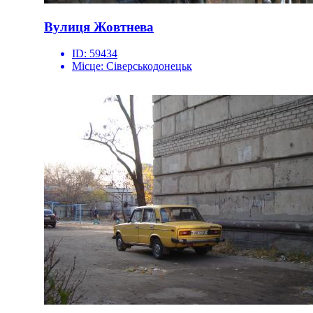
Вулиця Жовтнева
ID:
59434
Місце:
Сіверськодонецьк