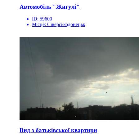
Автомобіль "Жигулі"
ID:
59600
Місце:
Сіверськодонецьк
Вид з батьківської квартири