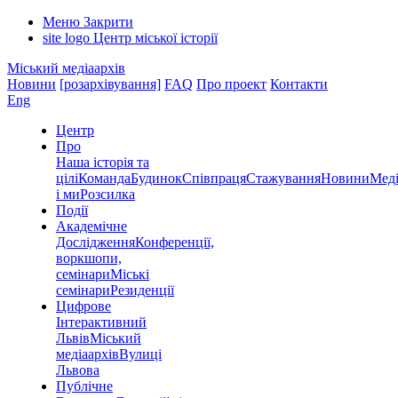
Меню
Закрити
site logo
Центр міської історії
Міський медіаархів
Новини
[розархівування]
FAQ
Про проект
Контакти
Eng
Центр
Про
Наша історія та
цілі
Команда
Будинок
Співпраця
Стажування
Новини
Меді
і ми
Розсилка
Події
Академічне
Дослідження
Конференції,
воркшопи,
семінари
Міські
семінари
Резиденції
Цифрове
Інтерактивний
Львів
Міський
медіаархів
Вулиці
Львова
Публічне