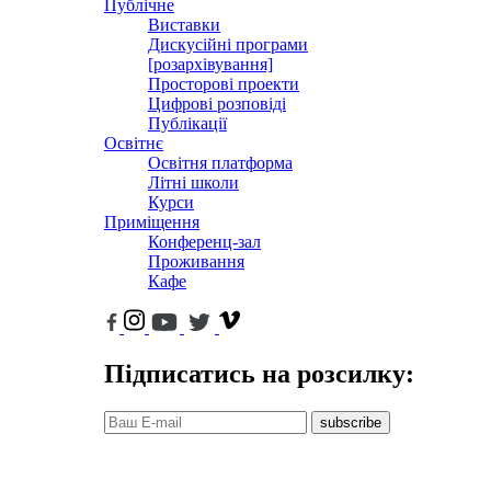
Публічне
Виставки
Дискусійні програми
[розархівування]
Просторові проекти
Цифрові розповіді
Публікації
Освітнє
Освітня платформа
Літні школи
Курси
Приміщення
Конференц-зал
Проживання
Кафе
Підписатись на розсилку:
subscribe