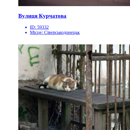
Вулиця Курчатова
ID:
59332
Місце:
Сіверськодонецьк