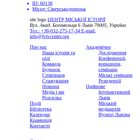
ID:
60138
Місце:
Сіверськодонецьк
site logo
ЦЕНТР МІСЬКОЇ ІСТОРІЇ
Вул. Акад. Богомольця 6
Львів 79005, Україна
Тел.: +38-032-275-17-34
E-mail:
info@lvivcenter.org
Про нас
Академічне
Наша історія та
Дослідження
цілі
Конференції,
Команда
воркшопи,
Будинок
семінари
Співпраця
Міські семінари
Стажування
Резиденції
Новини
Цифрове
Медіа і ми
Інтерактивний
Розсилка
Львів
Події
Міський
Бібліотека
медіаархів
Календар
Вулиці Львова
Крамниця
Контакти