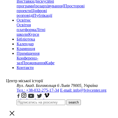
Виставки
Дискусійні
програми
[розархівування]
Просторові
проекти
Цифрові
розповіді
Публікації
Освітнє
Освітня
платформа
Літні
школи
Курси
Бібліотека
Календар
Крамниця
Приміщення
Конференц-
зал
Проживання
Кафе
Контакти
Центр міської історії
Вул. Акад. Богомольця 6
Львів 79005, Україна
Тел.: +38-032-275-17-34
E-mail: info@lvivcenter.org
search