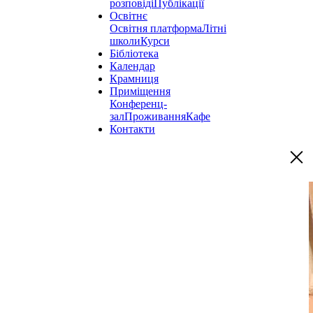
розповіді
Публікації
Освітнє
Освітня платформа
Літні
школи
Курси
Бібліотека
Календар
Крамниця
Приміщення
Конференц-
зал
Проживання
Кафе
Контакти