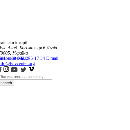
міської історії
Вул. Акад. Богомольця 6
Львів
79005, Україна
я
Тел.: +38-032-275-17-34
Новини
Медіа
E-mail:
info@lvivcenter.org
search