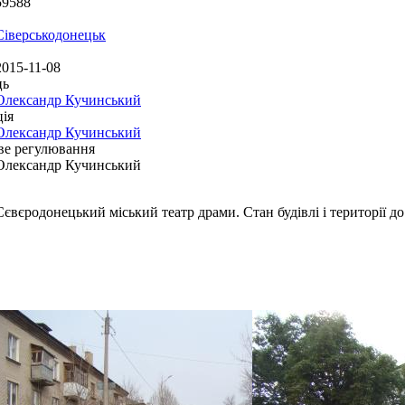
59588
Сіверськодонецьк
2015-11-08
ць
Олександр Кучинський
ія
Олександр Кучинський
ве регулювання
Олександр Кучинський
Сєвєродонецький міський театр драми. Стан будівлі і території д