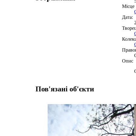
Місце
Дата:
Творе
Колекц
Право
Опис
Пов'язані об'єкти