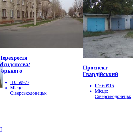
Перехрестя
Мєндєлєєва/
Проспект
Горького
Гвардійський
ID:
59977
ID:
60915
Місце:
Місце:
Сіверськодонецьк
Сіверськодонецьк
Ї