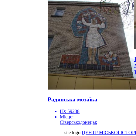
Радянська мозаїка
ID:
59238
Місце:
Сіверськодонецьк
site logo
ЦЕНТР МІСЬКОЇ ІСТОРІ