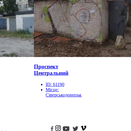
Проспект
Центральний
ID:
61190
Місце:
Сіверськодонецьк