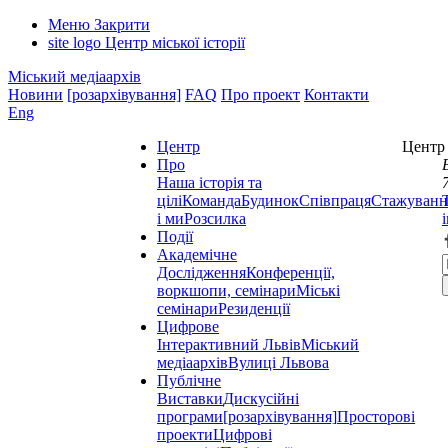
Меню
Закрити
site logo
Центр міської історії
Міський медіаархів
Новини
[розархівування]
FAQ
Про проект
Контакти
Eng
Центр
Центр 
Про
Наша історія та
цілі
Команда
Будинок
Співпраця
Стажуванн
і ми
Розсилка
Події
Академічне
Дослідження
Конференції,
воркшопи, семінари
Міські
семінари
Резиденції
Цифрове
Інтерактивний Львів
Міський
медіаархів
Вулиці Львова
Публічне
Виставки
Дискусійні
програми
[розархівування]
Просторові
проекти
Цифрові