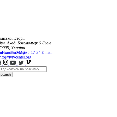
міської історії
Вул. Акад. Богомольця 6
Львів
79005, Україна
я
Тел.: +38-032-275-17-34
Новини
Медіа
E-mail:
info@lvivcenter.org
search