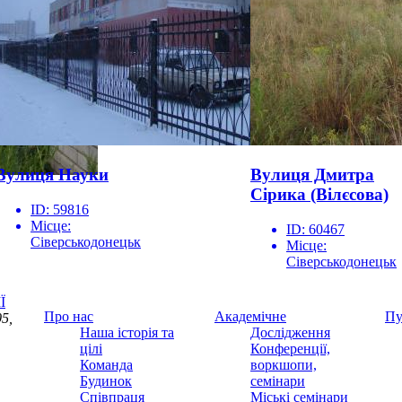
Вулиця Науки
Вулиця Дмитра
Сірика (Вілєсова)
ID:
59816
Місце:
ID:
60467
Сіверськодонецьк
Місце:
Сіверськодонецьк
Ї
Про нас
Академічне
Пу
5,
Наша історія та
Дослідження
цілі
Конференції,
Команда
воркшопи,
Будинок
семінари
Співпраця
Міські семінари