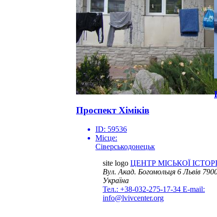
Проспект Хіміків
ID:
59536
Місце:
Сіверськодонецьк
site logo
ЦЕНТР МІСЬКОЇ ІСТОРІ
Вул. Акад. Богомольця 6
Львів 7900
Україна
Тел.: +38-032-275-17-34
E-mail:
info@lvivcenter.org