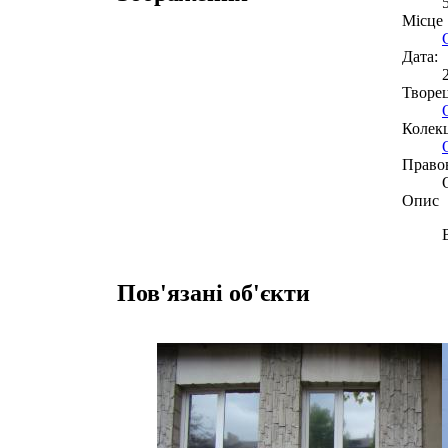
Місце
Дата:
Творе
Колекц
Право
Опис
Пов'язані об'єкти