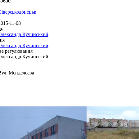
59600
Сіверськодонецьк
2015-11-08
ць
Олександр Кучинський
ія
Олександр Кучинський
ве регулювання
Олександр Кучинський
Вул. Мєндєлєєва