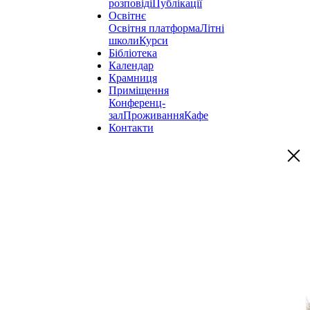
розповіді
Публікації
Освітнє
Освітня платформа
Літні
школи
Курси
Бібліотека
Календар
Крамниця
Приміщення
Конференц-
зал
Проживання
Кафе
Контакти