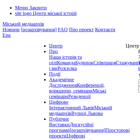
Меню
Закрити
site logo
Центр міської історії
Міський медіаархів
Новини
[розархівування]
FAQ
Про проект
Контакти
Eng
Центр
Центр 
Про
Наша історія та
цілі
Команда
Будинок
Співпраця
Стажуванн
і ми
Розсилка
Події
Академічне
Дослідження
Конференції,
воркшопи, семінари
Міські
семінари
Резиденції
Цифрове
Інтерактивний Львів
Міський
медіаархів
Вулиці Львова
Публічне
Виставки
Дискусійні
програми
[розархівування]
Просторові
проекти
Цифрові