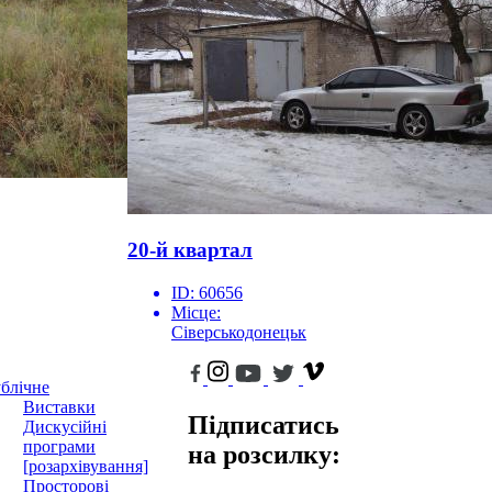
20-й квартал
ID:
60656
Місце:
Сіверськодонецьк
блічне
Виставки
Підписатись
Дискусійні
програми
на розсилку:
[розархівування]
Просторові