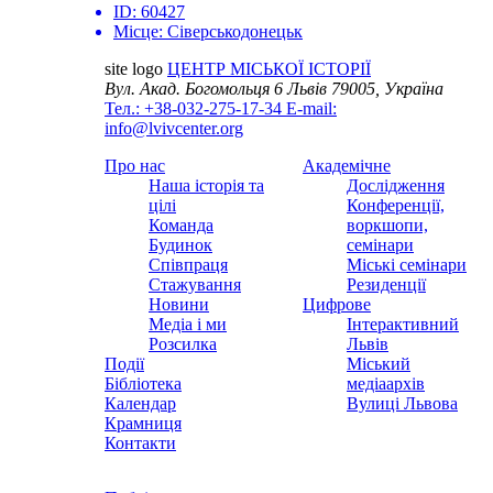
ID:
60427
Місце:
Сіверськодонецьк
site logo
ЦЕНТР МІСЬКОЇ ІСТОРІЇ
Вул. Акад. Богомольця 6
Львів 79005, Україна
Тел.: +38-032-275-17-34
E-mail:
info@lvivcenter.org
Про нас
Академічне
Наша історія та
Дослідження
цілі
Конференції,
Команда
воркшопи,
Будинок
семінари
Співпраця
Міські семінари
Стажування
Резиденції
Новини
Цифрове
Медіа і ми
Інтерактивний
Розсилка
Львів
Події
Міський
Бібліотека
медіаархів
Календар
Вулиці Львова
Крамниця
Контакти