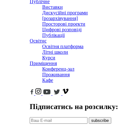
Публічне
Виставки
Дискусійні програми
[розархівування]
Просторові проекти
Цифрові розповіді
Публікації
Освітнє
Освітня платформа
Літні школи
Курси
Приміщення
Конференц-зал
Проживання
Кафе
Підписатись на розсилку:
subscribe