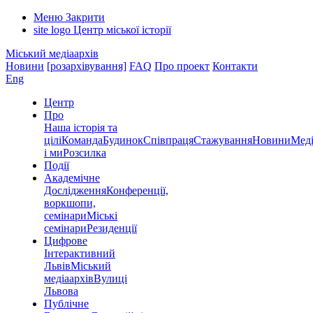
Меню
Закрити
site logo
Центр міської історії
Міський медіаархів
Новини
[розархівування]
FAQ
Про проект
Контакти
Eng
Центр
Про
Наша історія та
цілі
Команда
Будинок
Співпраця
Стажування
Новини
Меді
і ми
Розсилка
Події
Академічне
Дослідження
Конференції,
воркшопи,
семінари
Міські
семінари
Резиденції
Цифрове
Інтерактивний
Львів
Міський
медіаархів
Вулиці
Львова
Публічне