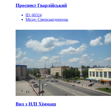
Проспект Гвардійський
ID:
60324
Місце:
Сіверськодонецьк
Вид з НДІ Хіммаш