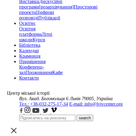
Виставки
Дискусійні
програми
[розархівування]
Просторові
проекти
Цифрові
розповіді
Публікації
Освітнє
Освітня
платформа
Літні
школи
Курси
Бібліотека
Календар
Крамниця
Приміщення
Конференц-
зал
Проживання
Кафе
Контакти
Центр міської історії
Вул. Акад. Богомольця 6
Львів 79005, Україна
Тел.: +38-032-275-17-34
E-mail: info@lvivcenter.org
search