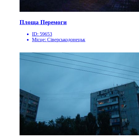
Площа Перемоги
ID:
59653
Місце:
Сіверськодонецьк