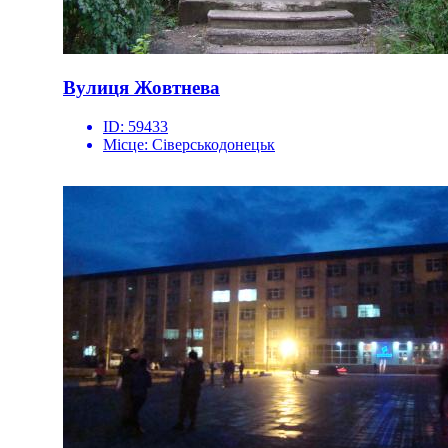
Вулиця Жовтнева
ID:
59433
Місце:
Сіверськодонецьк