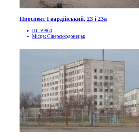
Проспект Гвардійський, 23 і 23а
ID:
59860
Місце:
Сіверськодонецьк