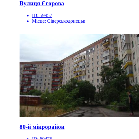
Вулиця Єгорова
ID:
59957
Місце:
Сіверськодонецьк
80-й мікрорайон
ID:
60475