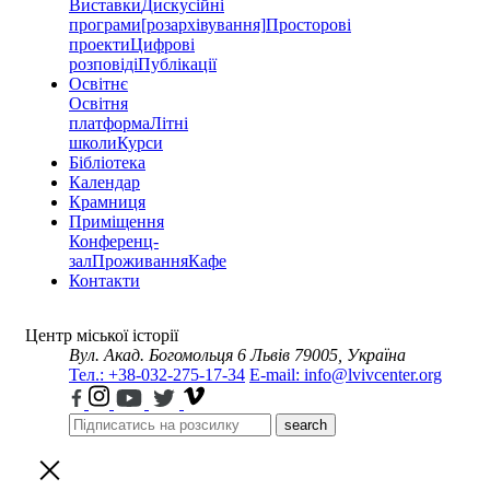
Виставки
Дискусійні
програми
[розархівування]
Просторові
проекти
Цифрові
розповіді
Публікації
Освітнє
Освітня
платформа
Літні
школи
Курси
Бібліотека
Календар
Крамниця
Приміщення
Конференц-
зал
Проживання
Кафе
Контакти
Центр міської історії
Вул. Акад. Богомольця 6
Львів 79005, Україна
Тел.: +38-032-275-17-34
E-mail: info@lvivcenter.org
search