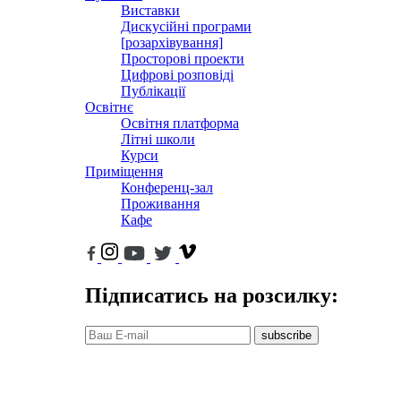
Виставки
Дискусійні програми
[розархівування]
Просторові проекти
Цифрові розповіді
Публікації
Освітнє
Освітня платформа
Літні школи
Курси
Приміщення
Конференц-зал
Проживання
Кафе
Підписатись на розсилку:
subscribe