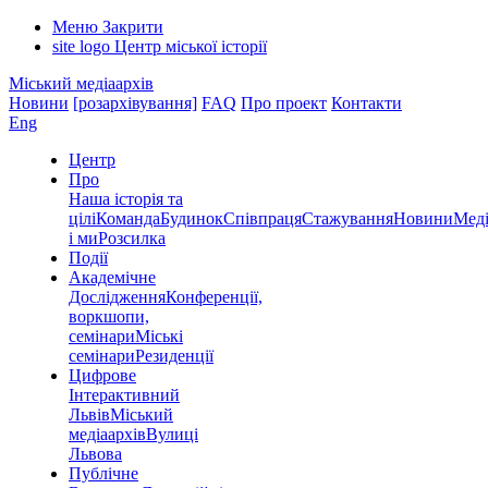
Меню
Закрити
site logo
Центр міської історії
Міський медіаархів
Новини
[розархівування]
FAQ
Про проект
Контакти
Eng
Центр
Про
Наша історія та
цілі
Команда
Будинок
Співпраця
Стажування
Новини
Меді
і ми
Розсилка
Події
Академічне
Дослідження
Конференції,
воркшопи,
семінари
Міські
семінари
Резиденції
Цифрове
Інтерактивний
Львів
Міський
медіаархів
Вулиці
Львова
Публічне