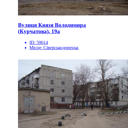
Вулиця Князя Володимира
(Курчатова), 19а
ID:
59614
Місце:
Сіверськодонецьк