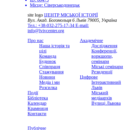
Місце:
Сіверськодонецьк
site logo
ЦЕНТР МІСЬКОЇ ІСТОРІЇ
Вул. Акад. Богомольця 6
Львів 79005, Україна
Тел.: +38-032-275-17-34
E-mail:
info@lvivcenter.org
Про нас
Академічне
Наша історія та
Дослідження
цілі
Конференції,
Команда
воркшопи,
Будинок
семінари
Співпраця
Міські семінари
Стажування
Резиденції
Новини
Цифрове
Медіа і ми
Інтерактивний
Розсилка
Львів
Події
Міський
Бібліотека
медіаархів
Календар
Вулиці Львова
Крамниця
Контакти
Публічне