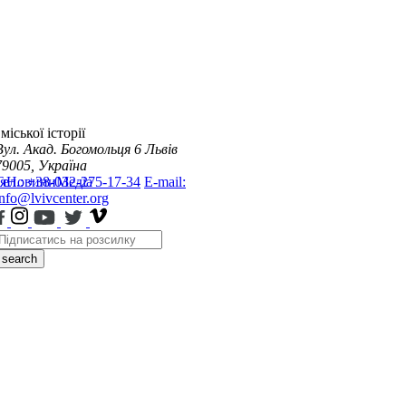
міської історії
Вул. Акад. Богомольця 6
Львів
79005, Україна
я
Тел.: +38-032-275-17-34
Новини
Медіа
E-mail:
info@lvivcenter.org
search