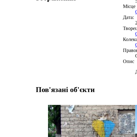
Місце
Дата:
Творе
Колекц
Право
Опис
Пов'язані об'єкти