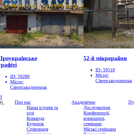
Проукраїнське
52-й мікрорайон
графіті
ID:
59518
Місце:
ID:
59280
Сіверськодонецьк
Місце:
Сіверськодонецьк
Ї
Про нас
Академічне
Пу
5,
Наша історія та
Дослідження
цілі
Конференції,
Команда
воркшопи,
Будинок
семінари
Співпраця
Міські семінари