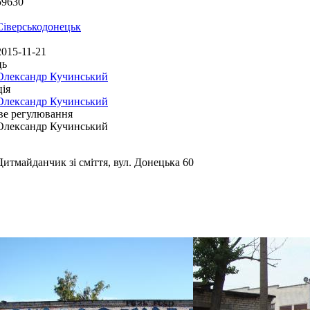
59630
Сіверськодонецьк
2015-11-21
ць
Олександр Кучинський
ія
Олександр Кучинський
ве регулювання
Олександр Кучинський
Дитмайданчик зі сміття, вул. Донецька 60