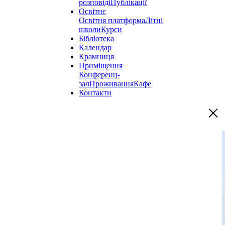
розповіді
Публікації
Освітнє
Освітня платформа
Літні
школи
Курси
Бібліотека
Календар
Крамниця
Приміщення
Конференц-
зал
Проживання
Кафе
Контакти