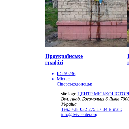
Проукраїнське
графіті
ID:
59236
Місце:
Сіверськодонецьк
site logo
ЦЕНТР МІСЬКОЇ ІСТОРІ
Вул. Акад. Богомольця 6
Львів 7900
Україна
Тел.: +38-032-275-17-34
E-mail:
info@lvivcenter.org