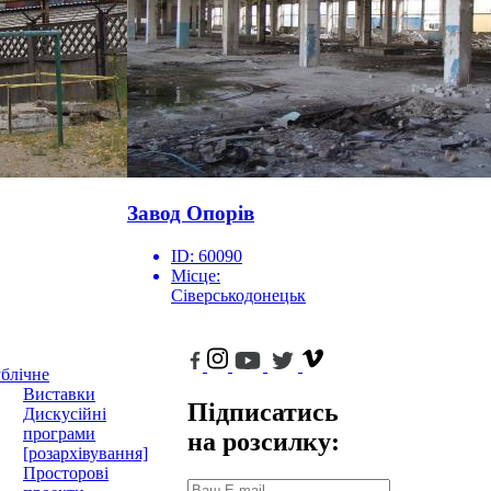
Завод Опорів
ID:
60090
Місце:
Сіверськодонецьк
блічне
Виставки
Підписатись
Дискусійні
програми
на розсилку:
[розархівування]
Просторові