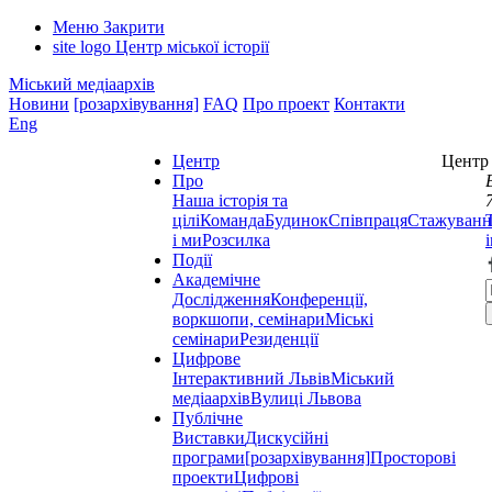
Меню
Закрити
site logo
Центр міської історії
Міський медіаархів
Новини
[розархівування]
FAQ
Про проект
Контакти
Eng
Центр
Центр 
Про
Наша історія та
цілі
Команда
Будинок
Співпраця
Стажуванн
і ми
Розсилка
Події
Академічне
Дослідження
Конференції,
воркшопи, семінари
Міські
семінари
Резиденції
Цифрове
Інтерактивний Львів
Міський
медіаархів
Вулиці Львова
Публічне
Виставки
Дискусійні
програми
[розархівування]
Просторові
проекти
Цифрові