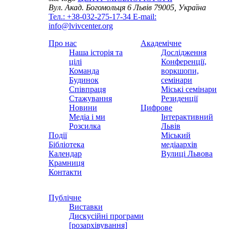
Вул. Акад. Богомольця 6
Львів 79005, Україна
Тел.: +38-032-275-17-34
E-mail:
info@lvivcenter.org
Про нас
Академічне
Наша історія та
Дослідження
цілі
Конференції,
Команда
воркшопи,
Будинок
семінари
Співпраця
Міські семінари
Стажування
Резиденції
Новини
Цифрове
Медіа і ми
Інтерактивний
Розсилка
Львів
Події
Міський
Бібліотека
медіаархів
Календар
Вулиці Львова
Крамниця
Контакти
Публічне
Виставки
Дискусійні програми
[розархівування]