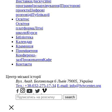
Виставки
Дискусійні
програми
[розархівування]
Просторові
проекти
Цифрові
розповіді
Публікації
Освітнє
Освітня
платформа
Літні
школи
Курси
Бібліотека
Календар
Крамниця
Приміщення
Конференц-
зал
Проживання
Кафе
Контакти
Центр міської історії
Вул. Акад. Богомольця 6
Львів 79005, Україна
Тел.: +38-032-275-17-34
E-mail: info@lvivcenter.org
search