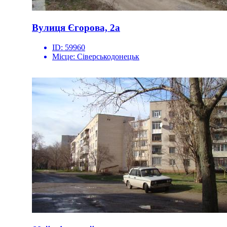
Вулиця Єгорова, 2а
ID:
59960
Місце:
Сіверськодонецьк