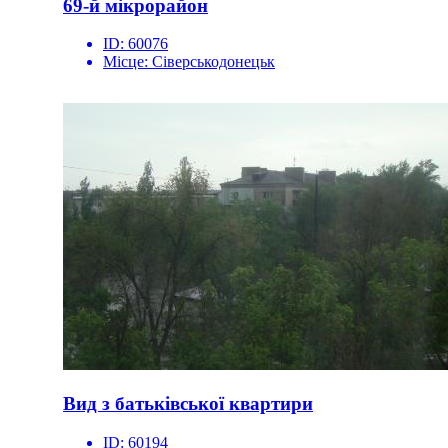
69-й мікрорайон
ID:
60076
Місце:
Сіверськодонецьк
Вид з батьківської квартири
ID:
60194