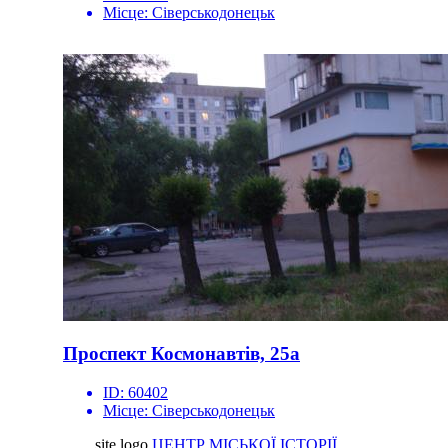
Місце:
Сіверськодонецьк
Проспект Космонавтів, 25а
ID:
60402
Місце:
Сіверськодонецьк
site logo
ЦЕНТР МІСЬКОЇ ІСТОРІЇ