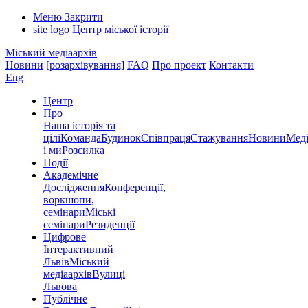
Меню
Закрити
site logo
Центр міської історії
Міський медіаархів
Новини
[розархівування]
FAQ
Про проект
Контакти
Eng
Центр
Про
Наша історія та
цілі
Команда
Будинок
Співпраця
Стажування
Новини
Меді
і ми
Розсилка
Події
Академічне
Дослідження
Конференції,
воркшопи,
семінари
Міські
семінари
Резиденції
Цифрове
Інтерактивний
Львів
Міський
медіаархів
Вулиці
Львова
Публічне