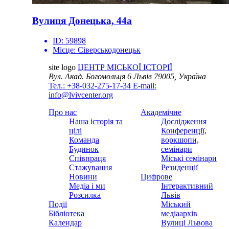
Вулиця Донецька, 44а
ID:
59898
Місце:
Сіверськодонецьк
site logo
ЦЕНТР МІСЬКОЇ ІСТОРІЇ
Вул. Акад. Богомольця 6
Львів 79005, Україна
Тел.: +38-032-275-17-34
E-mail:
info@lvivcenter.org
Про нас
Академічне
Наша історія та
Дослідження
цілі
Конференції,
Команда
воркшопи,
Будинок
семінари
Співпраця
Міські семінари
Стажування
Резиденції
Новини
Цифрове
Медіа і ми
Інтерактивний
Розсилка
Львів
Події
Міський
Бібліотека
медіаархів
Календар
Вулиці Львова