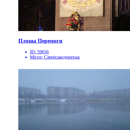
Площа Перемоги
ID:
59656
Місце:
Сіверськодонецьк