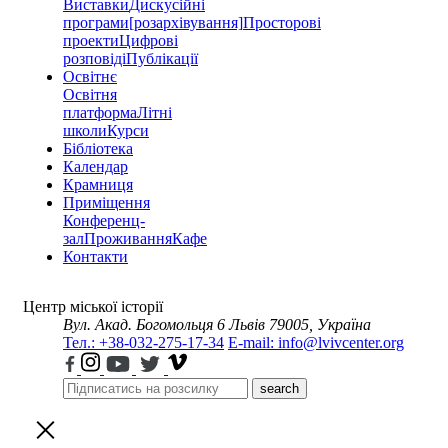
Виставки
Дискусійні
програми
[розархівування]
Просторові
проекти
Цифрові
розповіді
Публікації
Освітнє
Освітня
платформа
Літні
школи
Курси
Бібліотека
Календар
Крамниця
Приміщення
Конференц-
зал
Проживання
Кафе
Контакти
Центр міської історії
Вул. Акад. Богомольця 6
Львів 79005, Україна
Тел.: +38-032-275-17-34
E-mail: info@lvivcenter.org
search