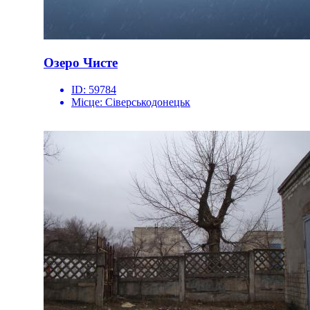
Озеро Чисте
ID:
59784
Місце:
Сіверськодонецьк