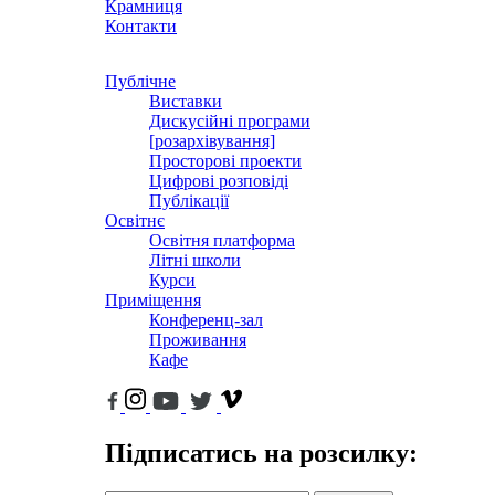
Крамниця
Контакти
Публічне
Виставки
Дискусійні програми
[розархівування]
Просторові проекти
Цифрові розповіді
Публікації
Освітнє
Освітня платформа
Літні школи
Курси
Приміщення
Конференц-зал
Проживання
Кафе
Підписатись на розсилку: