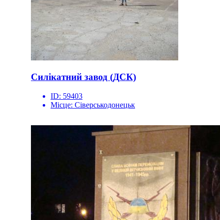
Силікатний завод (ДСК)
ID:
59403
Місце:
Сіверськодонецьк