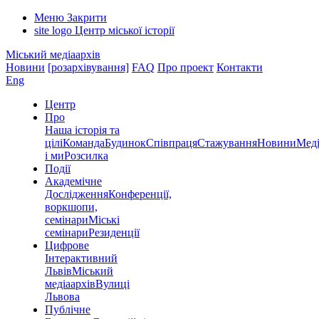
Меню
Закрити
site logo
Центр міської історії
Міський медіаархів
Новини
[розархівування]
FAQ
Про проект
Контакти
Eng
Центр
Про
Наша історія та
цілі
Команда
Будинок
Співпраця
Стажування
Новини
Меді
і ми
Розсилка
Події
Академічне
Дослідження
Конференції,
воркшопи,
семінари
Міські
семінари
Резиденції
Цифрове
Інтерактивний
Львів
Міський
медіаархів
Вулиці
Львова
Публічне