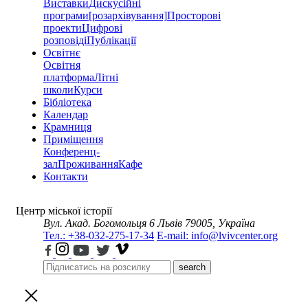
Виставки
Дискусійні
програми
[розархівування]
Просторові
проекти
Цифрові
розповіді
Публікації
Освітнє
Освітня
платформа
Літні
школи
Курси
Бібліотека
Календар
Крамниця
Приміщення
Конференц-
зал
Проживання
Кафе
Контакти
Центр міської історії
Вул. Акад. Богомольця 6
Львів 79005, Україна
Тел.: +38-032-275-17-34
E-mail: info@lvivcenter.org
search