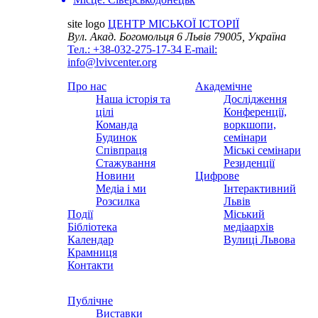
site logo
ЦЕНТР МІСЬКОЇ ІСТОРІЇ
Вул. Акад. Богомольця 6
Львів 79005, Україна
Тел.: +38-032-275-17-34
E-mail:
info@lvivcenter.org
Про нас
Академічне
Наша історія та
Дослідження
цілі
Конференції,
Команда
воркшопи,
Будинок
семінари
Співпраця
Міські семінари
Стажування
Резиденції
Новини
Цифрове
Медіа і ми
Інтерактивний
Розсилка
Львів
Події
Міський
Бібліотека
медіаархів
Календар
Вулиці Львова
Крамниця
Контакти
Публічне
Виставки