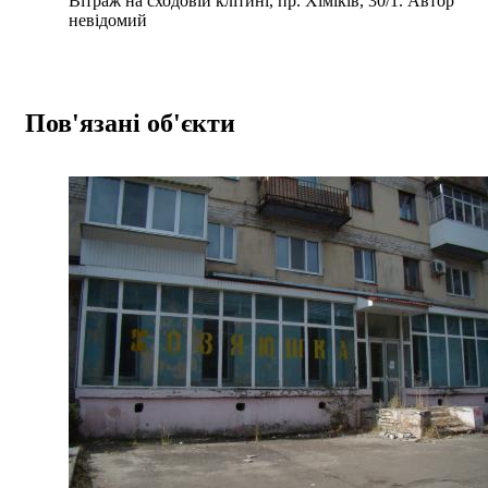
Вітраж на сходовій клітині, пр. Хіміків, 30/1. Автор
невідомий
Пов'язані об'єкти