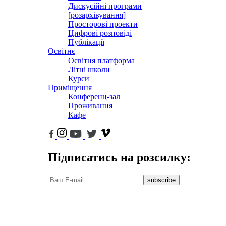
Дискусійні програми
[розархівування]
Просторові проекти
Цифрові розповіді
Публікації
Освітнє
Освітня платформа
Літні школи
Курси
Приміщення
Конференц-зал
Проживання
Кафе
Підписатись на розсилку:
subscribe