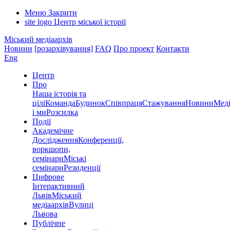
Меню
Закрити
site logo
Центр міської історії
Міський медіаархів
Новини
[розархівування]
FAQ
Про проект
Контакти
Eng
Центр
Про
Наша історія та
цілі
Команда
Будинок
Співпраця
Стажування
Новини
Меді
і ми
Розсилка
Події
Академічне
Дослідження
Конференції,
воркшопи,
семінари
Міські
семінари
Резиденції
Цифрове
Інтерактивний
Львів
Міський
медіаархів
Вулиці
Львова
Публічне