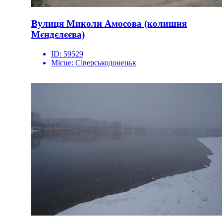
Вулиця Миколи Амосова (колишня
Мєндєлєєва)
ID:
59529
Місце:
Сіверськодонецьк