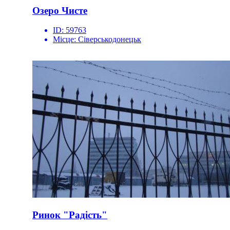
Озеро Чисте
ID:
59763
Місце:
Сіверськодонецьк
Ринок "Радість"