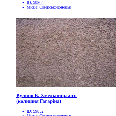
ID:
59805
Місце:
Сіверськодонецьк
Вулиця Б. Хмельницького
(колишня Гагаріна)
ID:
59852
Місце:
Сіверськодонецьк