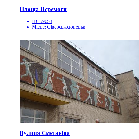
Площа Перемоги
ID:
59653
Місце:
Сіверськодонецьк
Вулиця Сметаніна