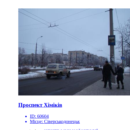
Проспект Хіміків
ID:
60604
Місце:
Сіверськодонецьк