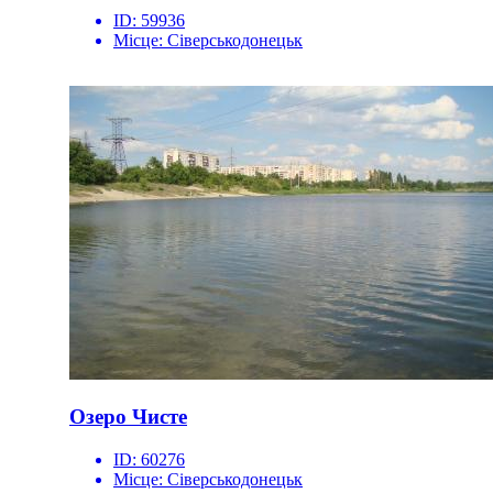
ID:
59936
Місце:
Сіверськодонецьк
Озеро Чисте
ID:
60276
Місце:
Сіверськодонецьк