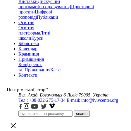
Виставки
Дискусійні
програми
[розархівування]
Просторові
проекти
Цифрові
розповіді
Публікації
Освітнє
Освітня
платформа
Літні
школи
Курси
Бібліотека
Календар
Крамниця
Приміщення
Конференц-
зал
Проживання
Кафе
Контакти
Центр міської історії
Вул. Акад. Богомольця 6
Львів 79005, Україна
Тел.: +38-032-275-17-34
E-mail: info@lvivcenter.org
search