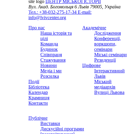
site logo
ЦЕНТР МІСЬКОЇ ІСТОРІЇ
Вул. Акад. Богомольця 6
Львів 79005, Україна
Тел.: +38-032-275-17-34
E-mail:
info@lvivcenter.org
Про нас
Академічне
Наша історія та
Дослідження
цілі
Конференції,
Команда
воркшопи,
Будинок
семінари
Співпраця
Міські семінари
Стажування
Резиденції
Новини
Цифрове
Медіа і ми
Інтерактивний
Розсилка
Львів
Події
Міський
Бібліотека
медіаархів
Календар
Вулиці Львова
Крамниця
Контакти
Публічне
Виставки
Дискусійні програми