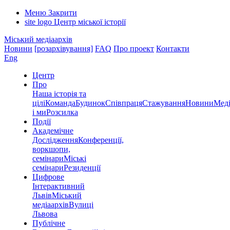
Меню
Закрити
site logo
Центр міської історії
Міський медіаархів
Новини
[розархівування]
FAQ
Про проект
Контакти
Eng
Центр
Про
Наша історія та
цілі
Команда
Будинок
Співпраця
Стажування
Новини
Меді
і ми
Розсилка
Події
Академічне
Дослідження
Конференції,
воркшопи,
семінари
Міські
семінари
Резиденції
Цифрове
Інтерактивний
Львів
Міський
медіаархів
Вулиці
Львова
Публічне