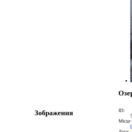
Озе
ID:
Зображення
Місце
Дата: