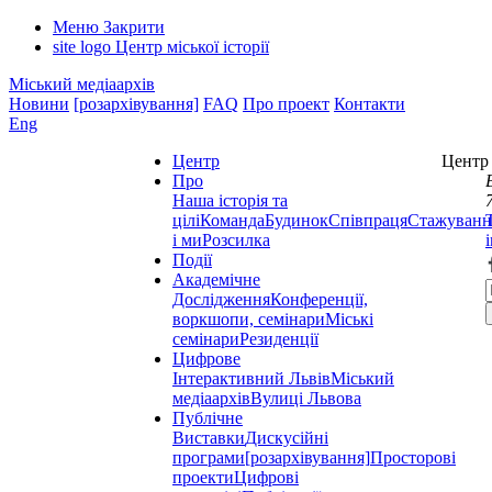
Меню
Закрити
site logo
Центр міської історії
Міський медіаархів
Новини
[розархівування]
FAQ
Про проект
Контакти
Eng
Центр
Центр 
Про
Наша історія та
цілі
Команда
Будинок
Співпраця
Стажуванн
і ми
Розсилка
Події
Академічне
Дослідження
Конференції,
воркшопи, семінари
Міські
семінари
Резиденції
Цифрове
Інтерактивний Львів
Міський
медіаархів
Вулиці Львова
Публічне
Виставки
Дискусійні
програми
[розархівування]
Просторові
проекти
Цифрові