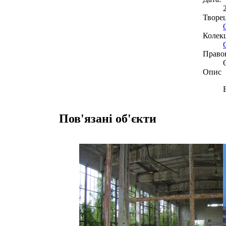
Творе
Колекц
Право
Опис
Пов'язані об'єкти