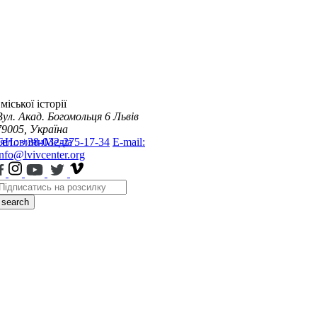
міської історії
Вул. Акад. Богомольця 6
Львів
79005, Україна
я
Тел.: +38-032-275-17-34
Новини
Медіа
E-mail:
info@lvivcenter.org
search