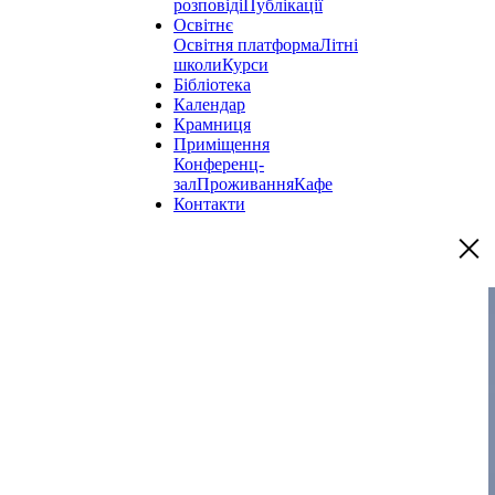
розповіді
Публікації
Освітнє
Освітня платформа
Літні
школи
Курси
Бібліотека
Календар
Крамниця
Приміщення
Конференц-
зал
Проживання
Кафе
Контакти