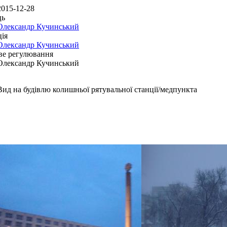
2015-12-28
ць
Олександр Кучинський
ія
Олександр Кучинський
ве регулювання
Олександр Кучинський
Вид на будівлю колишньої рятувальної станції/медпункта