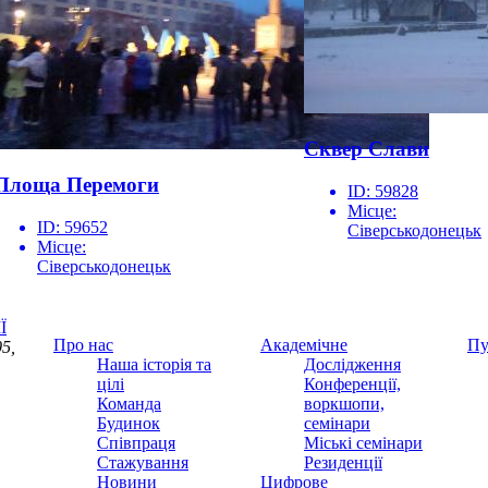
Сквер Слави
Площа Перемоги
ID:
59828
Місце:
ID:
59652
Сіверськодонецьк
Місце:
Сіверськодонецьк
Ї
Про нас
Академічне
Пу
5,
Наша історія та
Дослідження
цілі
Конференції,
Команда
воркшопи,
Будинок
семінари
Співпраця
Міські семінари
Стажування
Резиденції
Новини
Цифрове