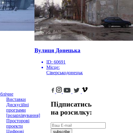
Вулиця Донецька
ID:
60691
Місце:
Сіверськодонецьк
блічне
Виставки
Підписатись
Дискусійні
програми
на розсилку:
[розархівування]
Просторові
проекти
Цифрові
subscribe