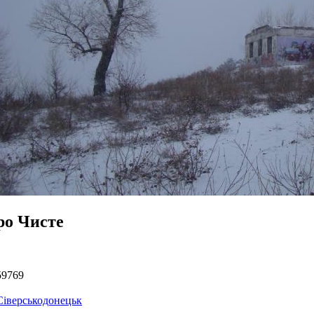
ро Чисте
59769
Сіверськодонецьк