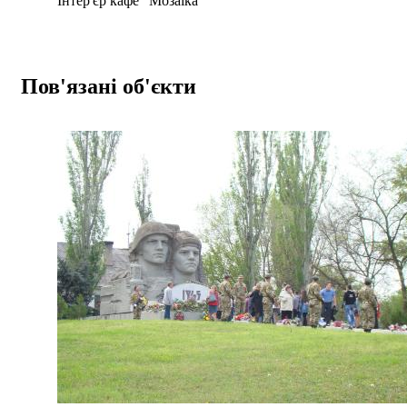
Інтер'єр кафе "Мозаїка"
Пов'язані об'єкти