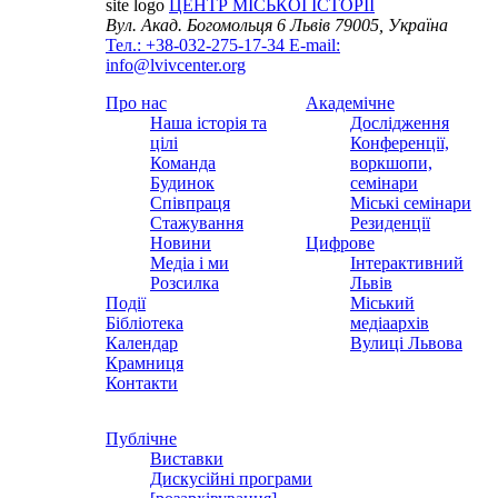
site logo
ЦЕНТР МІСЬКОЇ ІСТОРІЇ
Вул. Акад. Богомольця 6
Львів 79005, Україна
Тел.: +38-032-275-17-34
E-mail:
info@lvivcenter.org
Про нас
Академічне
Наша історія та
Дослідження
цілі
Конференції,
Команда
воркшопи,
Будинок
семінари
Співпраця
Міські семінари
Стажування
Резиденції
Новини
Цифрове
Медіа і ми
Інтерактивний
Розсилка
Львів
Події
Міський
Бібліотека
медіаархів
Календар
Вулиці Львова
Крамниця
Контакти
Публічне
Виставки
Дискусійні програми