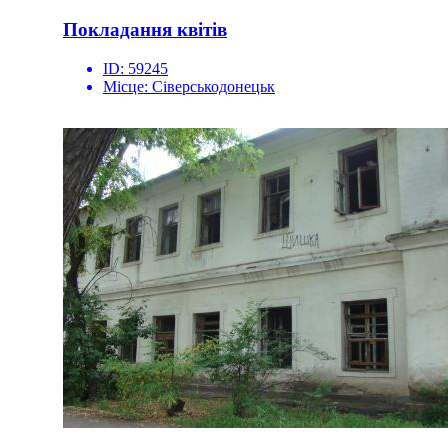
Покладання квітів
ID:
59245
Місце:
Сіверськодонецьк