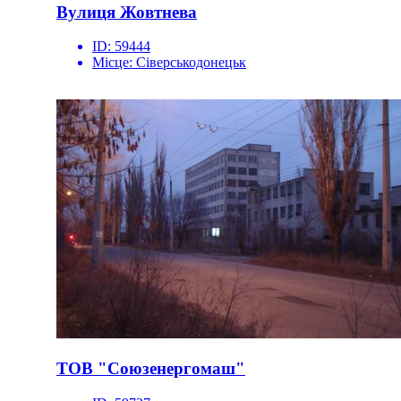
Вулиця Жовтнева
ID:
59444
Місце:
Сіверськодонецьк
ТОВ "Союзенергомаш"