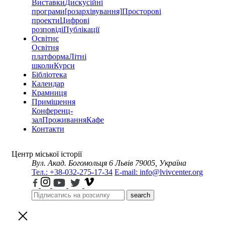
Виставки
Дискусійні
програми
[розархівування]
Просторові
проекти
Цифрові
розповіді
Публікації
Освітнє
Освітня
платформа
Літні
школи
Курси
Бібліотека
Календар
Крамниця
Приміщення
Конференц-
зал
Проживання
Кафе
Контакти
Центр міської історії
Вул. Акад. Богомольця 6
Львів 79005, Україна
Тел.: +38-032-275-17-34
E-mail: info@lvivcenter.org
search