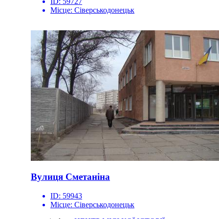
ID:
59727
Місце:
Сіверськодонецьк
Вулиця Сметаніна
ID:
59943
Місце:
Сіверськодонецьк