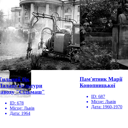
Пам'ятник Марії
Тильний бік
Конопницької
Палацу культури
заводу "Сільмаш"
ID:
687
Місце:
Львів
ID:
678
Дата:
1960-1970
Місце:
Львів
Дата:
1964