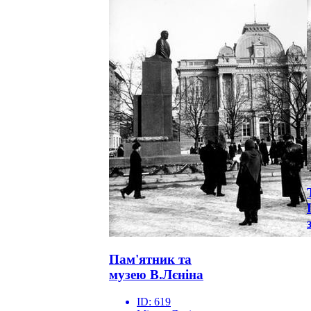
Пам'ятник та
музею В.Лєніна
ID:
619