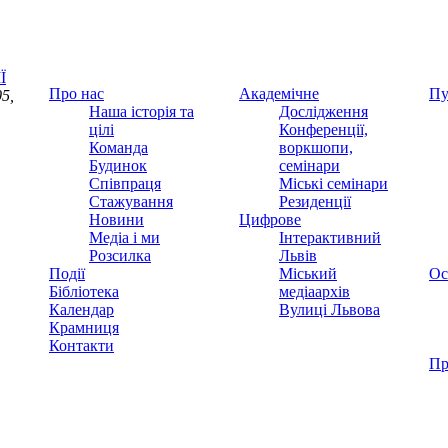
Ї
Про нас
Академічне
Пу
5,
Наша історія та
Дослідження
цілі
Конференції,
Команда
воркшопи,
Будинок
семінари
Співпраця
Міські семінари
Стажування
Резиденції
Новини
Цифрове
Медіа і ми
Інтерактивний
Розсилка
Львів
Події
Міський
Ос
Бібліотека
медіаархів
Календар
Вулиці Львова
Крамниця
Контакти
Пр