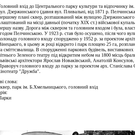
Головний вхід до Центрального парку культури та відпочинку ім
вул. Дзержинського (давня вул. Пливальні, від 1871 р. Пелчинська,
першому плані сквер, розташований між вулицею Дзержинського 
влаштований на місці давньої (початку ХІХ ст.) військової купаль
першу назву. Дорога між сквером та головним входом і була, влас
згодом Пелчинською. У 1923 р. став було осушено, після чого в
колонаду головного входу споруджено у 1952 р. за проектом арх
Вінецького, в цьому ж році відкрито і парк площею 25 га, розпла
та сміттєзвалища. В спорудженні паркових будівель, виставкових 
літнього Зеленого театру під відкритим небом на 1800 місць брали
львівські архітектори Ярослав Новаківський, Анатолій Консулов,
Праворуч головного входу до парку за проектом арх. Станіслава
кінотеатр "Дружба".
і слова:
сквер, парк ім. Б.Хмельницького, головний вхід
рія:
Парки