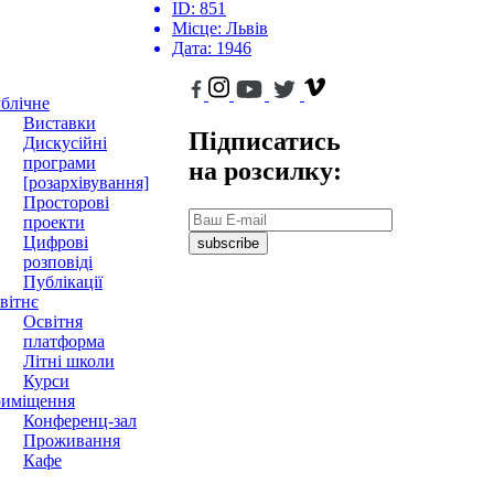
ID:
851
Місце:
Львів
Дата:
1946
блічне
Виставки
Підписатись
Дискусійні
програми
на розсилку:
[розархівування]
Просторові
проекти
Цифрові
subscribe
розповіді
Публікації
вітнє
Освітня
платформа
Літні школи
Курси
иміщення
Конференц-зал
Проживання
Кафе