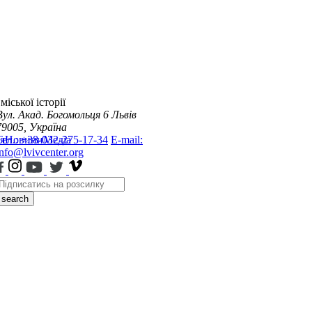
міської історії
Вул. Акад. Богомольця 6
Львів
79005, Україна
я
Тел.: +38-032-275-17-34
Новини
Медіа
E-mail:
info@lvivcenter.org
search