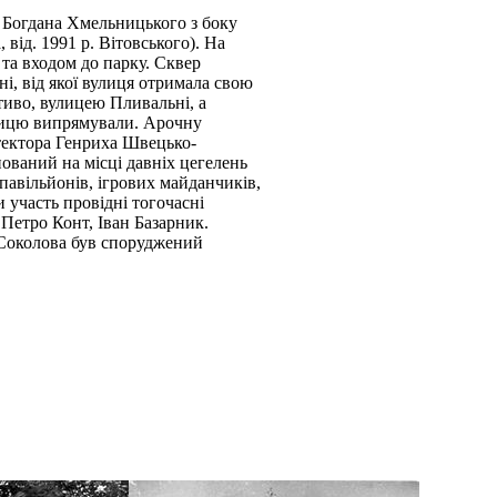
. Богдана Хмельницького з боку
 від. 1991 р. Вітовського). На
та входом до парку. Сквер
ні, від якої вулиця отримала свою
тиво, вулицею Пливальні, а
улицю випрямували. Арочну
ітектора Генриха Швецько-
нований на місці давніх цегелень
павільйонів, ігрових майданчиків,
 участь провідні тогочасні
 Петро Конт, Іван Базарник.
 Соколова був споруджений