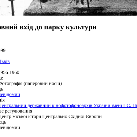
овний вхід до парку культури
599
Львів
1956-1960
а:
Фотографія (паперовий носій)
ць
невідомий
ія
Центральний державний кінофотофоноархів України імені Г.С. 
ве регулювання
Центр міської історії Центрально Східної Європи
ець
невідомий