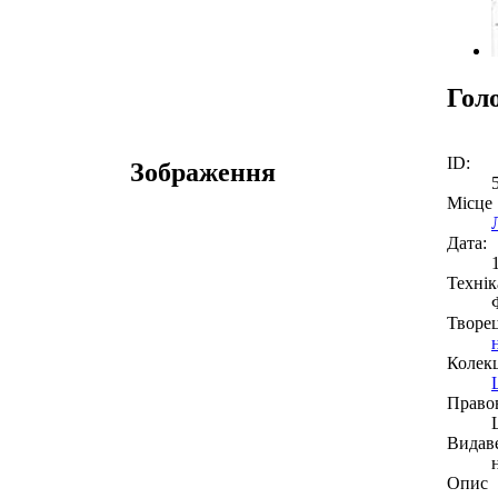
Гол
ID:
Зображення
Місце
Дата:
Технік
Творе
Колекц
Право
Видав
Опис