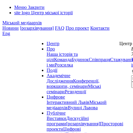
Меню
Закрити
site logo
Центр міської історії
Міський медіаархів
Новини
[розархівування]
FAQ
Про проект
Контакти
Eng
Центр
Центр 
Про
Наша історія та
цілі
Команда
Будинок
Співпраця
Стажуванн
і ми
Розсилка
Події
Академічне
Дослідження
Конференції,
воркшопи, семінари
Міські
семінари
Резиденції
Цифрове
Інтерактивний Львів
Міський
медіаархів
Вулиці Львова
Публічне
Виставки
Дискусійні
програми
[розархівування]
Просторові
проекти
Цифрові