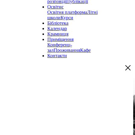
розповіді
Публікації
Освітнє
Освітня платформа
Літні
школи
Курси
Бібліотека
Календар
Крамниця
Приміщення
Конференц-
зал
Проживання
Кафе
Контакти