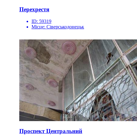
Перехрестя
ID:
59319
Місце:
Сіверськодонецьк
Проспект Центральний