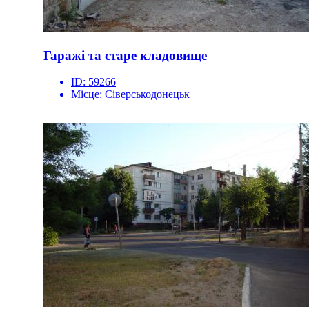
Гаражі та старе кладовище
ID:
59266
Місце:
Сіверськодонецьк