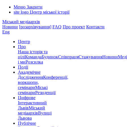
Меню
Закрити
site logo
Центр міської історії
Міський медіаархів
Новини
[розархівування]
FAQ
Про проект
Контакти
Eng
Центр
Про
Наша історія та
цілі
Команда
Будинок
Співпраця
Стажування
Новини
Меді
і ми
Розсилка
Події
Академічне
Дослідження
Конференції,
воркшопи,
семінари
Міські
семінари
Резиденції
Цифрове
Інтерактивний
Львів
Міський
медіаархів
Вулиці
Львова
Публічне