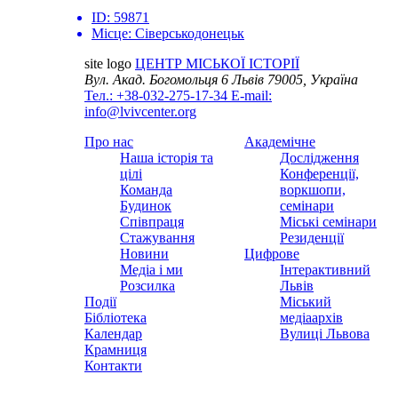
ID:
59871
Місце:
Сіверськодонецьк
site logo
ЦЕНТР МІСЬКОЇ ІСТОРІЇ
Вул. Акад. Богомольця 6
Львів 79005, Україна
Тел.: +38-032-275-17-34
E-mail:
info@lvivcenter.org
Про нас
Академічне
Наша історія та
Дослідження
цілі
Конференції,
Команда
воркшопи,
Будинок
семінари
Співпраця
Міські семінари
Стажування
Резиденції
Новини
Цифрове
Медіа і ми
Інтерактивний
Розсилка
Львів
Події
Міський
Бібліотека
медіаархів
Календар
Вулиці Львова
Крамниця
Контакти