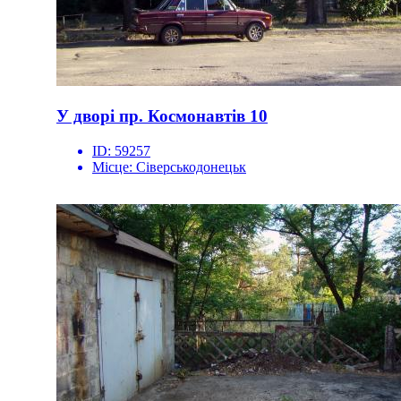
У дворі пр. Космонавтів 10
ID:
59257
Місце:
Сіверськодонецьк