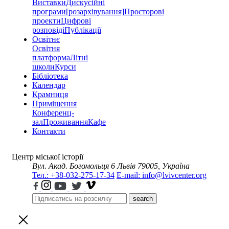
Виставки
Дискусійні
програми
[розархівування]
Просторові
проекти
Цифрові
розповіді
Публікації
Освітнє
Освітня
платформа
Літні
школи
Курси
Бібліотека
Календар
Крамниця
Приміщення
Конференц-
зал
Проживання
Кафе
Контакти
Центр міської історії
Вул. Акад. Богомольця 6
Львів 79005, Україна
Тел.: +38-032-275-17-34
E-mail: info@lvivcenter.org
search