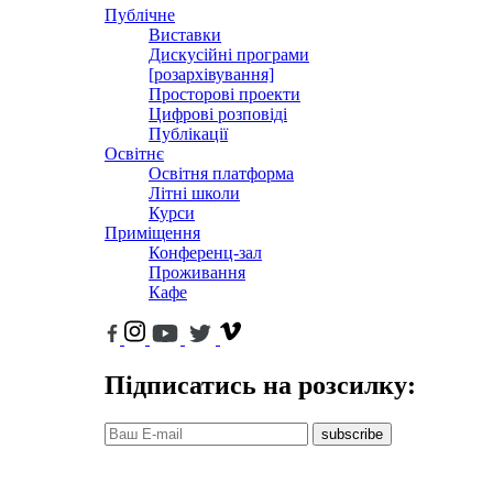
Публічне
Виставки
Дискусійні програми
[розархівування]
Просторові проекти
Цифрові розповіді
Публікації
Освітнє
Освітня платформа
Літні школи
Курси
Приміщення
Конференц-зал
Проживання
Кафе
Підписатись на розсилку:
subscribe