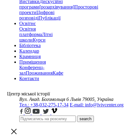
Виставки
Дискусійні
програми
[розархівування]
Просторові
проекти
Цифрові
розповіді
Публікації
Освітнє
Освітня
платформа
Літні
школи
Курси
Бібліотека
Календар
Крамниця
Приміщення
Конференц-
зал
Проживання
Кафе
Контакти
Центр міської історії
Вул. Акад. Богомольця 6
Львів 79005, Україна
Тел.: +38-032-275-17-34
E-mail: info@lvivcenter.org
search