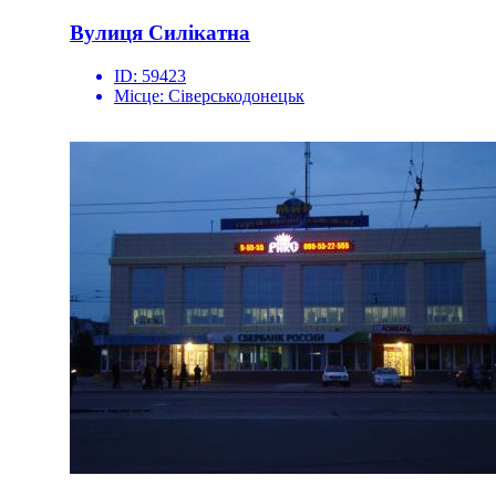
Вулиця Силікатна
ID:
59423
Місце:
Сіверськодонецьк