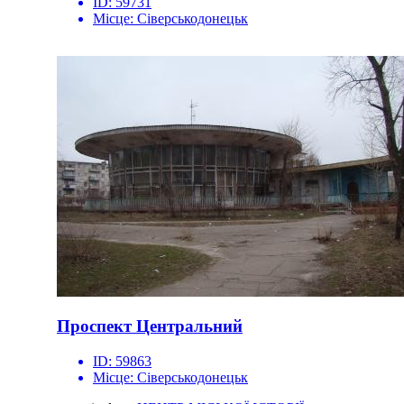
ID:
59731
Місце:
Сіверськодонецьк
Проспект Центральний
ID:
59863
Місце:
Сіверськодонецьк