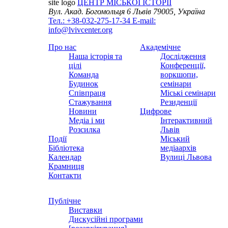
site logo
ЦЕНТР МІСЬКОЇ ІСТОРІЇ
Вул. Акад. Богомольця 6
Львів 79005, Україна
Тел.: +38-032-275-17-34
E-mail:
info@lvivcenter.org
Про нас
Академічне
Наша історія та
Дослідження
цілі
Конференції,
Команда
воркшопи,
Будинок
семінари
Співпраця
Міські семінари
Стажування
Резиденції
Новини
Цифрове
Медіа і ми
Інтерактивний
Розсилка
Львів
Події
Міський
Бібліотека
медіаархів
Календар
Вулиці Львова
Крамниця
Контакти
Публічне
Виставки
Дискусійні програми