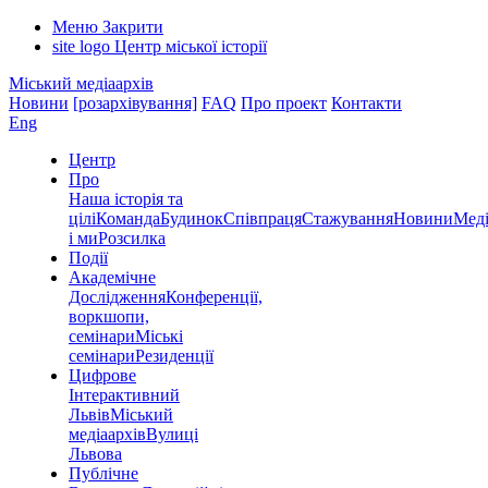
Меню
Закрити
site logo
Центр міської історії
Міський медіаархів
Новини
[розархівування]
FAQ
Про проект
Контакти
Eng
Центр
Про
Наша історія та
цілі
Команда
Будинок
Співпраця
Стажування
Новини
Меді
і ми
Розсилка
Події
Академічне
Дослідження
Конференції,
воркшопи,
семінари
Міські
семінари
Резиденції
Цифрове
Інтерактивний
Львів
Міський
медіаархів
Вулиці
Львова
Публічне