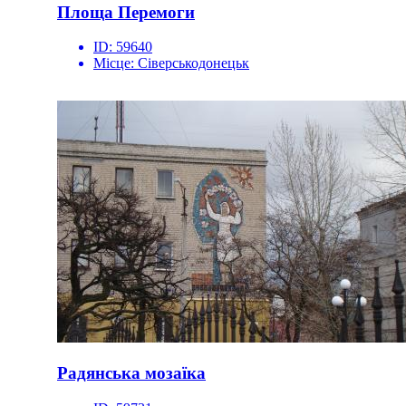
Площа Перемоги
ID:
59640
Місце:
Сіверськодонецьк
Радянська мозаїка