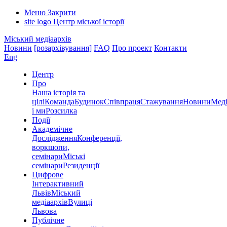
Меню
Закрити
site logo
Центр міської історії
Міський медіаархів
Новини
[розархівування]
FAQ
Про проект
Контакти
Eng
Центр
Про
Наша історія та
цілі
Команда
Будинок
Співпраця
Стажування
Новини
Меді
і ми
Розсилка
Події
Академічне
Дослідження
Конференції,
воркшопи,
семінари
Міські
семінари
Резиденції
Цифрове
Інтерактивний
Львів
Міський
медіаархів
Вулиці
Львова
Публічне