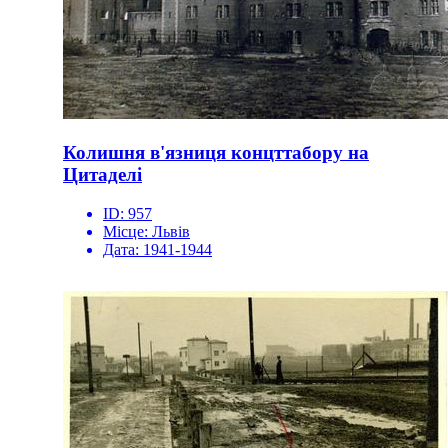
Колишня в'язниця концттабору на
Цитаделі
ID:
957
Місце:
Львів
Дата:
1941-1944