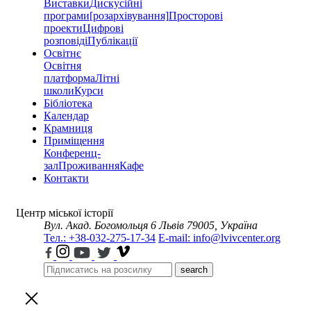
Виставки
Дискусійні
програми
[розархівування]
Просторові
проекти
Цифрові
розповіді
Публікації
Освітнє
Освітня
платформа
Літні
школи
Курси
Бібліотека
Календар
Крамниця
Приміщення
Конференц-
зал
Проживання
Кафе
Контакти
Центр міської історії
Вул. Акад. Богомольця 6
Львів 79005, Україна
Тел.: +38-032-275-17-34
E-mail: info@lvivcenter.org
search