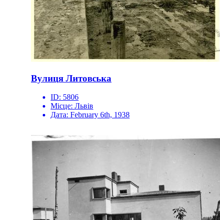
Вулиця Литовська
ID:
5806
Місце:
Львів
Дата:
February 6th, 1938