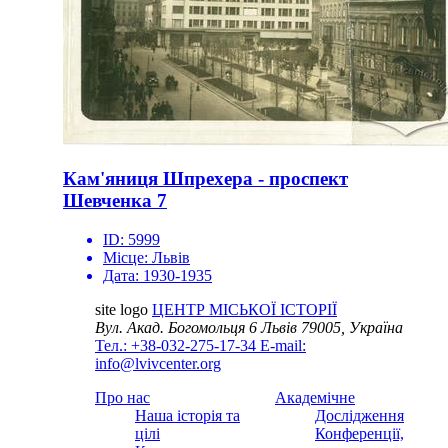
Кам'яниця Шпрехера - проспект
Шевченка 7
ID:
5999
Місце:
Львів
Дата:
1930-1935
site logo
ЦЕНТР МІСЬКОЇ ІСТОРІЇ
Вул. Акад. Богомольця 6
Львів 79005, Україна
Тел.: +38-032-275-17-34
E-mail:
info@lvivcenter.org
Про нас
Академічне
Наша історія та
Дослідження
цілі
Конференції,