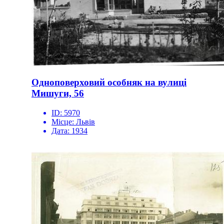
Одноповерховий особняк на вулиці
Мишуги, 56
ID:
5970
Місце:
Львів
Дата:
1934