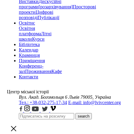
Виставки
Дискусійні
програми
[розархівування]
Просторові
проекти
Цифрові
розповіді
Публікації
Освітнє
Освітня
платформа
Літні
школи
Курси
Бібліотека
Календар
Крамниця
Приміщення
Конференц-
зал
Проживання
Кафе
Контакти
Центр міської історії
Вул. Акад. Богомольця 6
Львів 79005, Україна
Тел.: +38-032-275-17-34
E-mail: info@lvivcenter.org
search