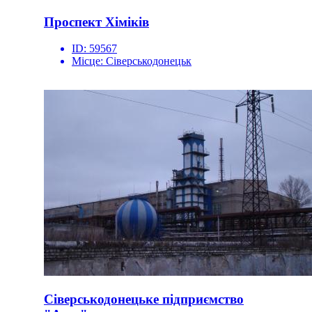
Проспект Хіміків
ID:
59567
Місце:
Сіверськодонецьк
Сіверськодонецьке підприємство