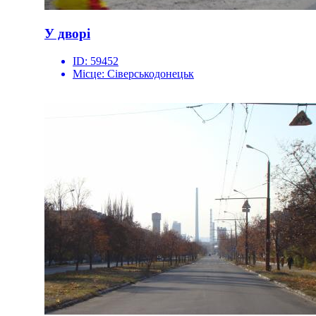
У дворі
ID:
59452
Місце:
Сіверськодонецьк