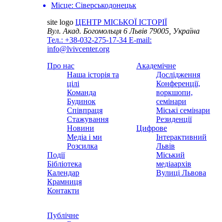
Місце:
Сіверськодонецьк
site logo
ЦЕНТР МІСЬКОЇ ІСТОРІЇ
Вул. Акад. Богомольця 6
Львів 79005, Україна
Тел.: +38-032-275-17-34
E-mail:
info@lvivcenter.org
Про нас
Академічне
Наша історія та
Дослідження
цілі
Конференції,
Команда
воркшопи,
Будинок
семінари
Співпраця
Міські семінари
Стажування
Резиденції
Новини
Цифрове
Медіа і ми
Інтерактивний
Розсилка
Львів
Події
Міський
Бібліотека
медіаархів
Календар
Вулиці Львова
Крамниця
Контакти
Публічне