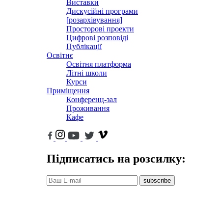
Виставки
Дискусійні програми
[розархівування]
Просторові проекти
Цифрові розповіді
Публікації
Освітнє
Освітня платформа
Літні школи
Курси
Приміщення
Конференц-зал
Проживання
Кафе
Підписатись на розсилку:
subscribe