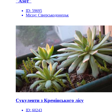
"Азот"
ID:
59695
Місце:
Сіверськодонецьк
Сукуленти з Кремінського лісу
ID:
60243