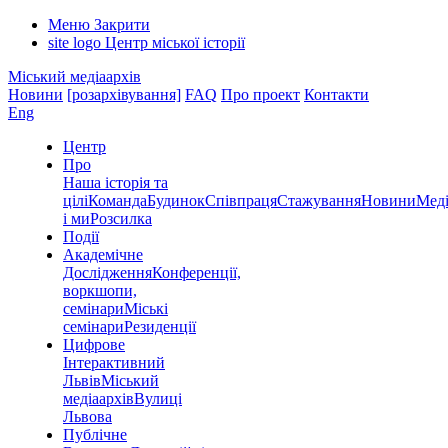
Меню
Закрити
site logo
Центр міської історії
Міський медіаархів
Новини
[розархівування]
FAQ
Про проект
Контакти
Eng
Центр
Про
Наша історія та
цілі
Команда
Будинок
Співпраця
Стажування
Новини
Меді
і ми
Розсилка
Події
Академічне
Дослідження
Конференції,
воркшопи,
семінари
Міські
семінари
Резиденції
Цифрове
Інтерактивний
Львів
Міський
медіаархів
Вулиці
Львова
Публічне