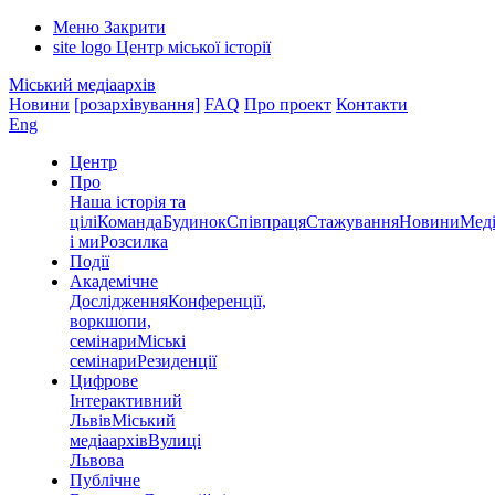
Меню
Закрити
site logo
Центр міської історії
Міський медіаархів
Новини
[розархівування]
FAQ
Про проект
Контакти
Eng
Центр
Про
Наша історія та
цілі
Команда
Будинок
Співпраця
Стажування
Новини
Меді
і ми
Розсилка
Події
Академічне
Дослідження
Конференції,
воркшопи,
семінари
Міські
семінари
Резиденції
Цифрове
Інтерактивний
Львів
Міський
медіаархів
Вулиці
Львова
Публічне