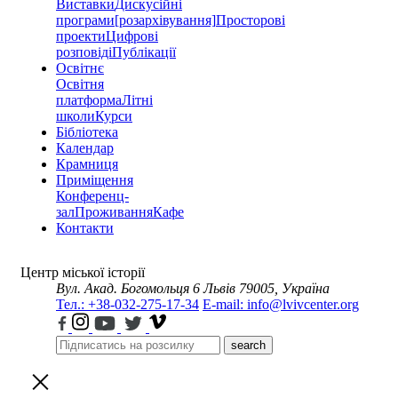
Виставки
Дискусійні
програми
[розархівування]
Просторові
проекти
Цифрові
розповіді
Публікації
Освітнє
Освітня
платформа
Літні
школи
Курси
Бібліотека
Календар
Крамниця
Приміщення
Конференц-
зал
Проживання
Кафе
Контакти
Центр міської історії
Вул. Акад. Богомольця 6
Львів 79005, Україна
Тел.: +38-032-275-17-34
E-mail: info@lvivcenter.org
search