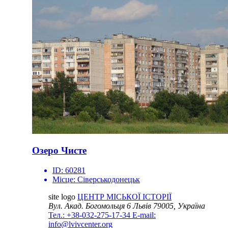
Озеро Чисте
ID:
60281
Місце:
Сіверськодонецьк
site logo
ЦЕНТР МІСЬКОЇ ІСТОРІЇ
Вул. Акад. Богомольця 6
Львів 79005, Україна
Тел.: +38-032-275-17-34
E-mail:
info@lvivcenter.org