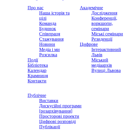
Про нас
Академічне
Наша історія та
Дослідження
цілі
Конференції,
Команда
воркшопи,
Будинок
семінари
Співпраця
Міські семінари
Стажування
Резиденції
Новини
Цифрове
Медіа і ми
Інтерактивний
Розсилка
Львів
Події
Міський
Бібліотека
медіаархів
Календар
Вулиці Львова
Крамниця
Контакти
Публічне
Виставки
Дискусійні програми
[розархівування]
Просторові проекти
Цифрові розповіді
Публікації