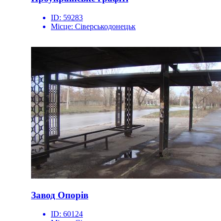
ID:
59283
Місце:
Сіверськодонецьк
Завод Опорів
ID:
60124