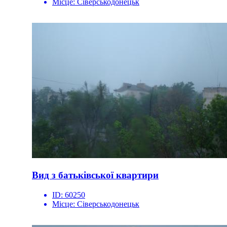
Місце:
Сіверськодонецьк
Вид з батьківської квартири
ID:
60250
Місце:
Сіверськодонецьк