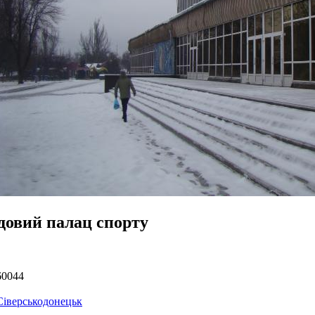
довий палац спорту
60044
Сіверськодонецьк