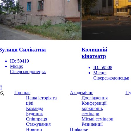
Вулиця Силікатна
Колишній
кінотеатр
ID:
59419
Місце:
ID:
59508
Сіверськодонецьк
Місце:
Сіверськодонецьк
Ї
Про нас
Академічне
Пу
5,
Наша історія та
Дослідження
цілі
Конференції,
Команда
воркшопи,
Будинок
семінари
Співпраця
Міські семінари
Стажування
Резиденції
Новини
Цифрове