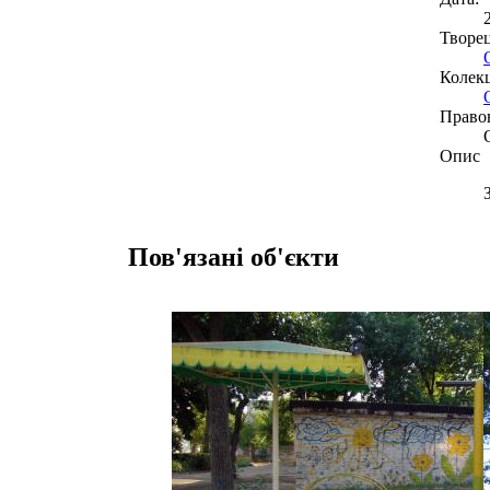
Творе
Колекц
Право
Опис
Пов'язані об'єкти