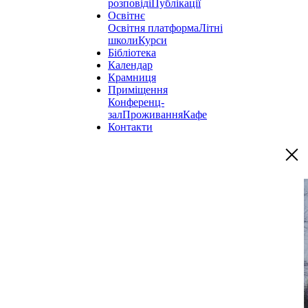
розповіді
Публікації
Освітнє
Освітня платформа
Літні
школи
Курси
Бібліотека
Календар
Крамниця
Приміщення
Конференц-
зал
Проживання
Кафе
Контакти