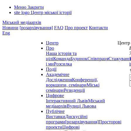
Меню
Закрити
site logo
Центр міської історії
Міський медіаархів
Новини
[розархівування]
FAQ
Про проект
Контакти
Eng
Центр
Центр 
Про
Наша історія та
цілі
Команда
Будинок
Співпраця
Стажуванн
і ми
Розсилка
Події
Академічне
Дослідження
Конференції,
воркшопи, семінари
Міські
семінари
Резиденції
Цифрове
Інтерактивний Львів
Міський
медіаархів
Вулиці Львова
Публічне
Виставки
Дискусійні
програми
[розархівування]
Просторові
проекти
Цифрові