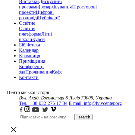
Виставки
Дискусійні
програми
[розархівування]
Просторові
проекти
Цифрові
розповіді
Публікації
Освітнє
Освітня
платформа
Літні
школи
Курси
Бібліотека
Календар
Крамниця
Приміщення
Конференц-
зал
Проживання
Кафе
Контакти
Центр міської історії
Вул. Акад. Богомольця 6
Львів 79005, Україна
Тел.: +38-032-275-17-34
E-mail: info@lvivcenter.org
search