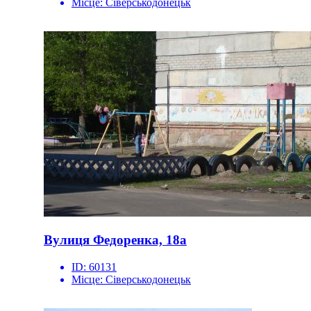
Місце:
Сіверськодонецьк
Вулиця Федоренка, 18а
ID:
60131
Місце:
Сіверськодонецьк