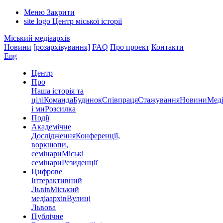
Меню
Закрити
site logo
Центр міської історії
Міський медіаархів
Новини
[розархівування]
FAQ
Про проект
Контакти
Eng
Центр
Про
Наша історія та
цілі
Команда
Будинок
Співпраця
Стажування
Новини
Меді
і ми
Розсилка
Події
Академічне
Дослідження
Конференції,
воркшопи,
семінари
Міські
семінари
Резиденції
Цифрове
Інтерактивний
Львів
Міський
медіаархів
Вулиці
Львова
Публічне