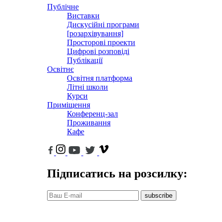
Публічне
Виставки
Дискусійні програми
[розархівування]
Просторові проекти
Цифрові розповіді
Публікації
Освітнє
Освітня платформа
Літні школи
Курси
Приміщення
Конференц-зал
Проживання
Кафе
Підписатись на розсилку:
subscribe