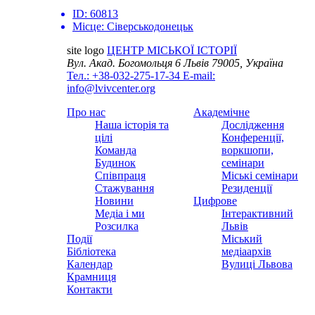
ID:
60813
Місце:
Сіверськодонецьк
site logo
ЦЕНТР МІСЬКОЇ ІСТОРІЇ
Вул. Акад. Богомольця 6
Львів 79005, Україна
Тел.: +38-032-275-17-34
E-mail:
info@lvivcenter.org
Про нас
Академічне
Наша історія та
Дослідження
цілі
Конференції,
Команда
воркшопи,
Будинок
семінари
Співпраця
Міські семінари
Стажування
Резиденції
Новини
Цифрове
Медіа і ми
Інтерактивний
Розсилка
Львів
Події
Міський
Бібліотека
медіаархів
Календар
Вулиці Львова
Крамниця
Контакти