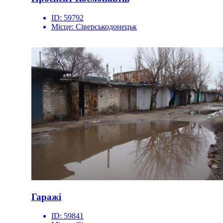
ID:
59792
Місце:
Сіверськодонецьк
Гаражі
ID:
59841