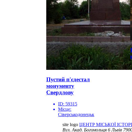
Пустий п'єдестал
монументу
Свердлову
ID:
59315
Місце:
Сіверськодонецьк
site logo
ЦЕНТР МІСЬКОЇ ІСТОРІ
Вул. Акад. Богомольця 6
Львів 7900