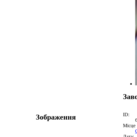
Зав
ID:
Зображення
Місце
Дата: