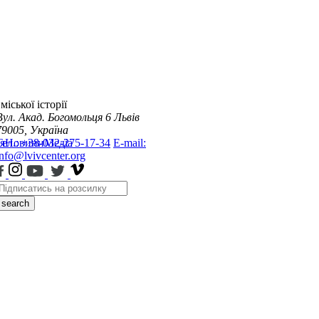
міської історії
Вул. Акад. Богомольця 6
Львів
79005, Україна
я
Тел.: +38-032-275-17-34
Новини
Медіа
E-mail:
info@lvivcenter.org
search