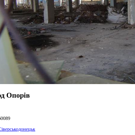
од Опорів
60089
Сіверськодонецьк