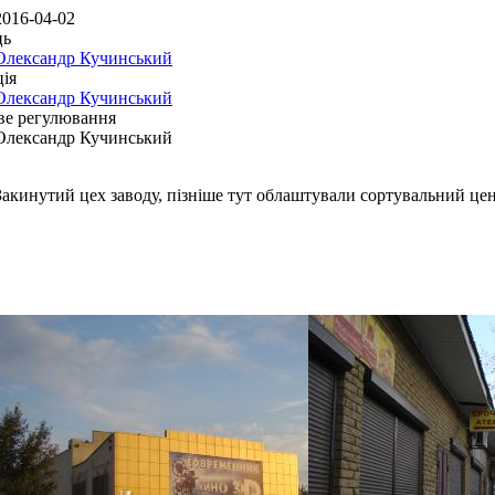
2016-04-02
ць
Олександр Кучинський
ія
Олександр Кучинський
ве регулювання
Олександр Кучинський
Закинутий цех заводу, пізніше тут облаштували сортувальний ц