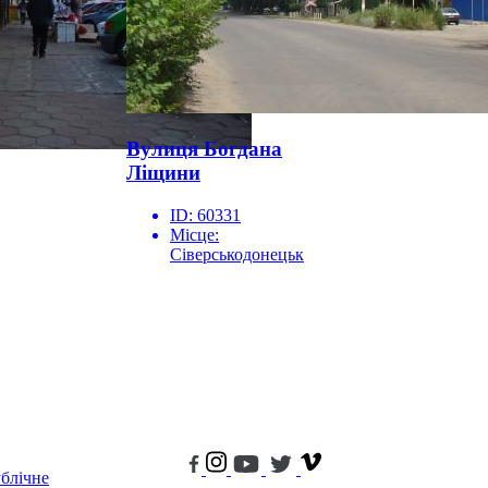
Вулиця Богдана
Ліщини
ID:
60331
Місце:
Сіверськодонецьк
блічне