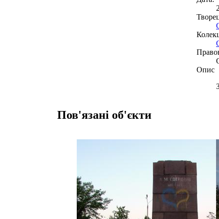
Творе
Колекц
Право
Опис
Пов'язані об'єкти