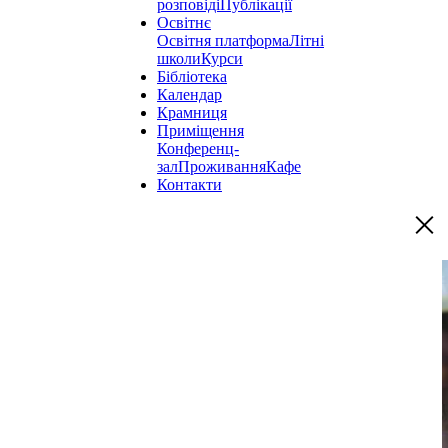
розповіді
Публікації
Освітнє
Освітня платформа
Літні
школи
Курси
Бібліотека
Календар
Крамниця
Приміщення
Конференц-
зал
Проживання
Кафе
Контакти