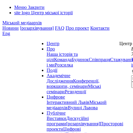
Меню
Закрити
site logo
Центр міської історії
Міський медіаархів
Новини
[розархівування]
FAQ
Про проект
Контакти
Eng
Центр
Центр 
Про
Наша історія та
цілі
Команда
Будинок
Співпраця
Стажуванн
і ми
Розсилка
Події
Академічне
Дослідження
Конференції,
воркшопи, семінари
Міські
семінари
Резиденції
Цифрове
Інтерактивний Львів
Міський
медіаархів
Вулиці Львова
Публічне
Виставки
Дискусійні
програми
[розархівування]
Просторові
проекти
Цифрові