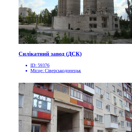
Силікатний завод (ДСК)
ID:
59376
Місце:
Сіверськодонецьк