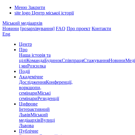
Меню
Закрити
site logo
Центр міської історії
Міський медіаархів
Новини
[розархівування]
FAQ
Про проект
Контакти
Eng
Центр
Про
Наша історія та
цілі
Команда
Будинок
Співпраця
Стажування
Новини
Меді
і ми
Розсилка
Події
Академічне
Дослідження
Конференції,
воркшопи,
семінари
Міські
семінари
Резиденції
Цифрове
Інтерактивний
Львів
Міський
медіаархів
Вулиці
Львова
Публічне