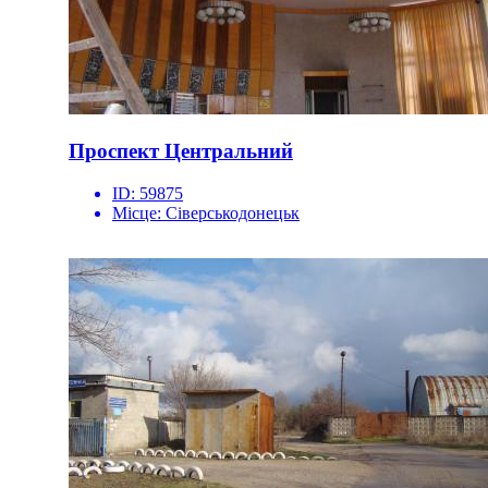
Проспект Центральний
ID:
59875
Місце:
Сіверськодонецьк