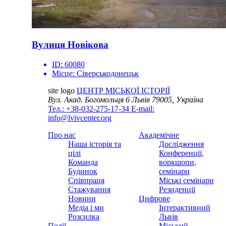
Вулиця Новікова
ID:
60080
Місце:
Сіверськодонецьк
site logo
ЦЕНТР МІСЬКОЇ ІСТОРІЇ
Вул. Акад. Богомольця 6
Львів 79005, Україна
Тел.: +38-032-275-17-34
E-mail:
info@lvivcenter.org
Про нас
Академічне
Наша історія та
Дослідження
цілі
Конференції,
Команда
воркшопи,
Будинок
семінари
Співпраця
Міські семінари
Стажування
Резиденції
Новини
Цифрове
Медіа і ми
Інтерактивний
Розсилка
Львів
Події
Міський