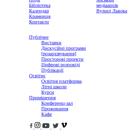
Бібліотека
медіаархів
Календар
Вулиці Львова
Крамниця
Контакти
Публічне
Виставки
Дискусійні програми
[розархівування]
Просторові проекти
Цифрові розповіді
Публікації
Освітнє
Освітня платформа
Літні школи
Курси
Приміщення
Конференц-зал
Проживання
Кафе