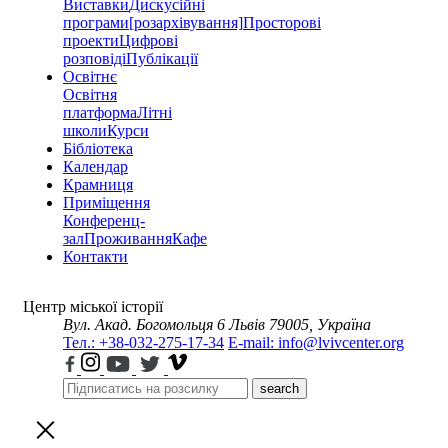
Виставки
Дискусійні
програми
[розархівування]
Просторові
проекти
Цифрові
розповіді
Публікації
Освітнє
Освітня
платформа
Літні
школи
Курси
Бібліотека
Календар
Крамниця
Приміщення
Конференц-
зал
Проживання
Кафе
Контакти
Центр міської історії
Вул. Акад. Богомольця 6
Львів 79005, Україна
Тел.: +38-032-275-17-34
E-mail: info@lvivcenter.org
search