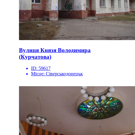
Вулиця Князя Володимира
(Курчатова)
ID:
59617
Місце:
Сіверськодонецьк