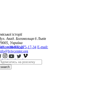
міської історії
Вул. Акад. Богомольця 6
Львів
79005, Україна
я
Тел.: +38-032-275-17-34
Новини
Медіа
E-mail:
info@lvivcenter.org
search