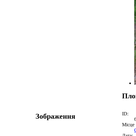
Пло
ID:
Зображення
Місце
Дата: