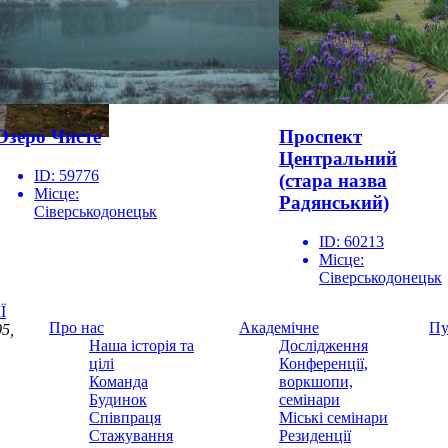
Озеро Чисте
Проспект
Центральний
ID:
59776
(стара назва
Місце:
Радянський)
Сіверськодонецьк
ID:
60213
Місце:
Сіверськодонецьк
Ї
Про нас
Академічне
Пу
5,
Наша історія та
Дослідження
цілі
Конференції,
Команда
воркшопи,
Будинок
семінари
Співпраця
Міські семінари
Стажування
Резиденції