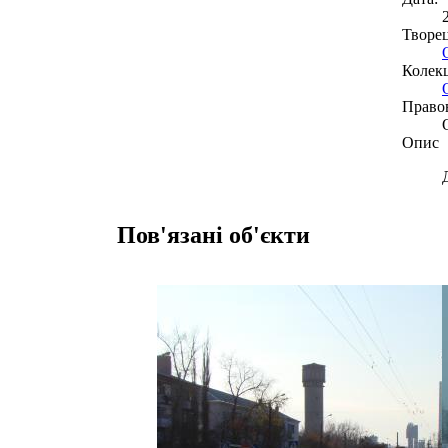
Творе
Колекц
Право
Опис
Пов'язані об'єкти