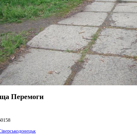
ща Перемоги
60158
Сіверськодонецьк