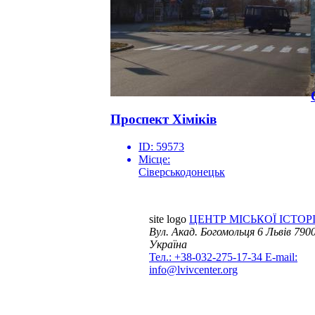
Проспект Хіміків
ID:
59573
Місце:
Сіверськодонецьк
site logo
ЦЕНТР МІСЬКОЇ ІСТОРІ
Вул. Акад. Богомольця 6
Львів 7900
Україна
Тел.: +38-032-275-17-34
E-mail:
info@lvivcenter.org