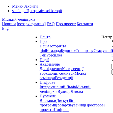
Меню
Закрити
site logo
Центр міської історії
Міський медіаархів
Новини
[розархівування]
FAQ
Про проект
Контакти
Eng
Центр
Центр 
Про
Наша історія та
цілі
Команда
Будинок
Співпраця
Стажуванн
і ми
Розсилка
Події
Академічне
Дослідження
Конференції,
воркшопи, семінари
Міські
семінари
Резиденції
Цифрове
Інтерактивний Львів
Міський
медіаархів
Вулиці Львова
Публічне
Виставки
Дискусійні
програми
[розархівування]
Просторові
проекти
Цифрові