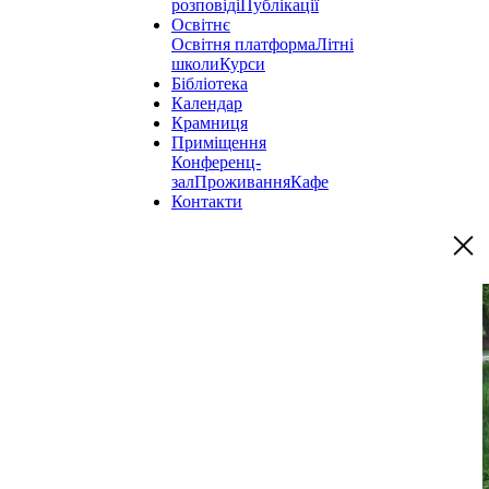
розповіді
Публікації
Освітнє
Освітня платформа
Літні
школи
Курси
Бібліотека
Календар
Крамниця
Приміщення
Конференц-
зал
Проживання
Кафе
Контакти