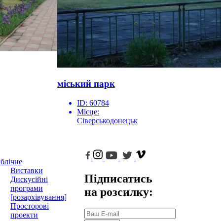
міський парк
ID:
60784
Місце:
Сіверськодонецьк
блічне
Виставки
Підписатись
Дискусійні
програми
на розсилку:
[розархівування]
Просторові
проекти