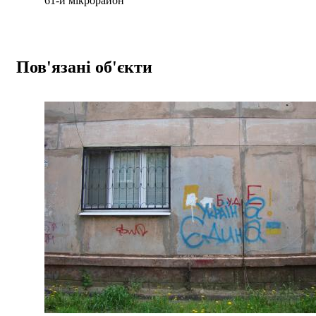
61-й мікрорайон
Пов'язані об'єкти