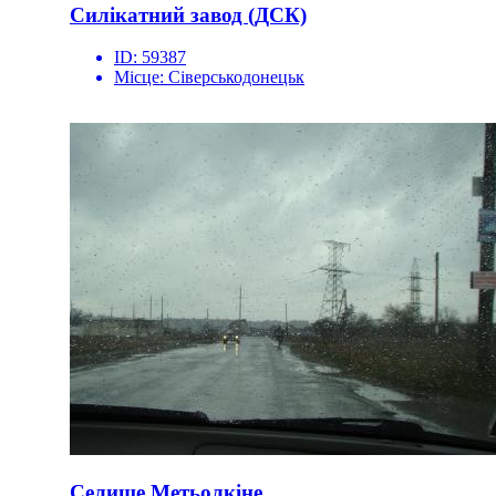
Силікатний завод (ДСК)
ID:
59387
Місце:
Сіверськодонецьк
Селище Метьолкіне