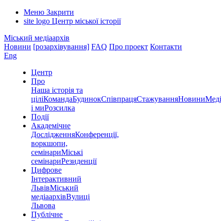
Меню
Закрити
site logo
Центр міської історії
Міський медіаархів
Новини
[розархівування]
FAQ
Про проект
Контакти
Eng
Центр
Про
Наша історія та
цілі
Команда
Будинок
Співпраця
Стажування
Новини
Меді
і ми
Розсилка
Події
Академічне
Дослідження
Конференції,
воркшопи,
семінари
Міські
семінари
Резиденції
Цифрове
Інтерактивний
Львів
Міський
медіаархів
Вулиці
Львова
Публічне