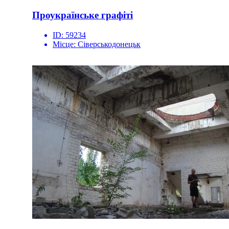
Проукраїнське графіті
ID:
59234
Місце:
Сіверськодонецьк