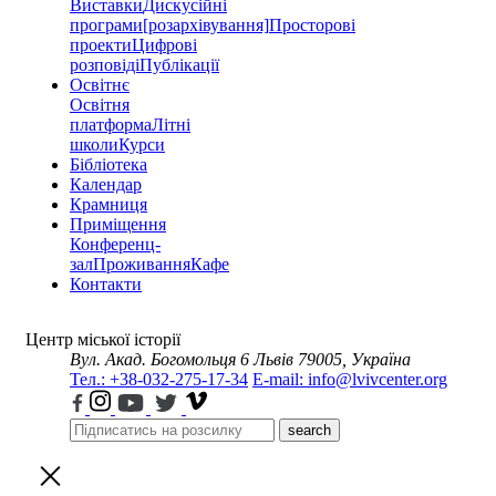
Виставки
Дискусійні
програми
[розархівування]
Просторові
проекти
Цифрові
розповіді
Публікації
Освітнє
Освітня
платформа
Літні
школи
Курси
Бібліотека
Календар
Крамниця
Приміщення
Конференц-
зал
Проживання
Кафе
Контакти
Центр міської історії
Вул. Акад. Богомольця 6
Львів 79005, Україна
Тел.: +38-032-275-17-34
E-mail: info@lvivcenter.org
search