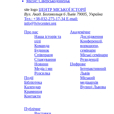
Місце:
Сіверськодонецьк
site logo
ЦЕНТР МІСЬКОЇ ІСТОРІЇ
Вул. Акад. Богомольця 6
Львів 79005, Україна
Тел.: +38-032-275-17-34
E-mail:
info@lvivcenter.org
Про нас
Академічне
Наша історія та
Дослідження
цілі
Конференції,
Команда
воркшопи,
Будинок
семінари
Співпраця
Міські семінари
Стажування
Резиденції
Новини
Цифрове
Медіа і ми
Інтерактивний
Розсилка
Львів
Події
Міський
Бібліотека
медіаархів
Календар
Вулиці Львова
Крамниця
Контакти
Публічне
Виставки