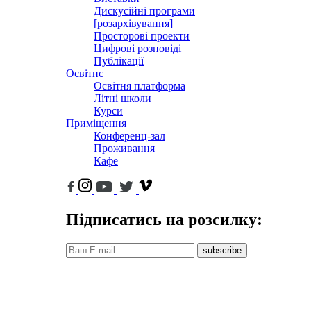
Дискусійні програми
[розархівування]
Просторові проекти
Цифрові розповіді
Публікації
Освітнє
Освітня платформа
Літні школи
Курси
Приміщення
Конференц-зал
Проживання
Кафе
Підписатись на розсилку:
subscribe