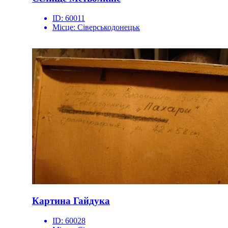
ID:
60011
Місце:
Сіверськодонецьк
Картина Гайдука
ID:
60028