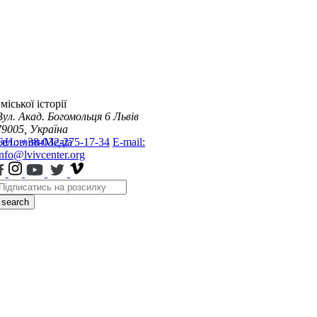
міської історії
Вул. Акад. Богомольця 6
Львів
79005, Україна
я
Тел.: +38-032-275-17-34
Новини
Медіа
E-mail:
info@lvivcenter.org
search