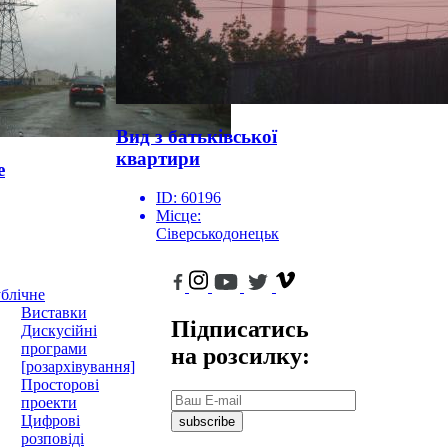
Вид з батьківської
квартири
е
ID:
60196
Місце:
Сіверськодонецьк
блічне
Виставки
Підписатись
Дискусійні
програми
на розсилку:
[розархівування]
Просторові
проекти
Цифрові
subscribe
розповіді