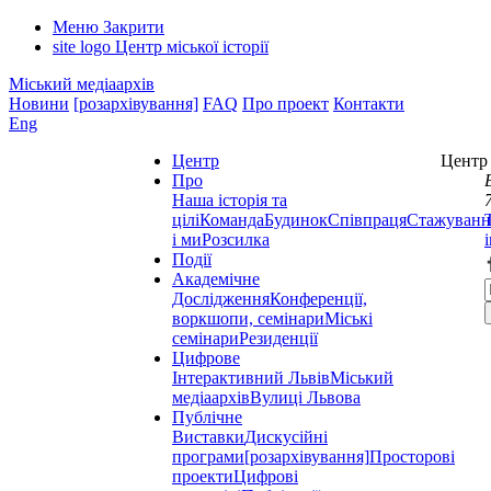
Меню
Закрити
site logo
Центр міської історії
Міський медіаархів
Новини
[розархівування]
FAQ
Про проект
Контакти
Eng
Центр
Центр 
Про
Наша історія та
цілі
Команда
Будинок
Співпраця
Стажуванн
і ми
Розсилка
Події
Академічне
Дослідження
Конференції,
воркшопи, семінари
Міські
семінари
Резиденції
Цифрове
Інтерактивний Львів
Міський
медіаархів
Вулиці Львова
Публічне
Виставки
Дискусійні
програми
[розархівування]
Просторові
проекти
Цифрові