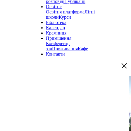
розповіді
Публікації
Освітнє
Освітня платформа
Літні
школи
Курси
Бібліотека
Календар
Крамниця
Приміщення
Конференц-
зал
Проживання
Кафе
Контакти