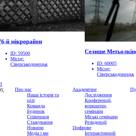
76-й мікрорайон
Селище Метьолкін
ID:
59500
Місце:
ID:
60005
Сіверськодонецьк
Місце:
Сіверськодонецьк
Ї
Про нас
Академічне
Пу
5,
Наша історія та
Дослідження
цілі
Конференції,
Команда
воркшопи,
Будинок
семінари
Співпраця
Міські семінари
Стажування
Резиденції
Новини
Цифрове
Медіа і ми
Інтерактивний