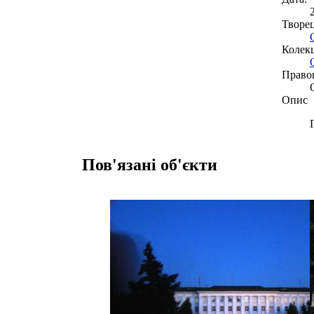
Творе
Колекц
Право
Опис
Пов'язані об'єкти