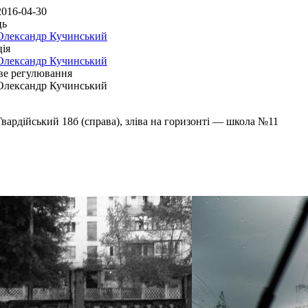
2016-04-30
ць
Олександр Кучинський
ія
Олександр Кучинський
ве регулювання
Олександр Кучинський
Гвардійський 18б (справа), зліва на горизонті — школа №11