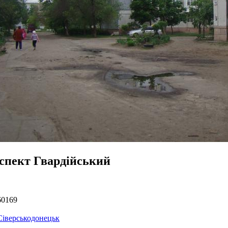
спект Гвардійський
60169
Сіверськодонецьк