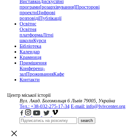
Виставки
Дискусійні
програми
[розархівування]
Просторові
проекти
Цифрові
розповіді
Публікації
Освітнє
Освітня
платформа
Літні
школи
Курси
Бібліотека
Календар
Крамниця
Приміщення
Конференц-
зал
Проживання
Кафе
Контакти
Центр міської історії
Вул. Акад. Богомольця 6
Львів 79005, Україна
Тел.: +38-032-275-17-34
E-mail: info@lvivcenter.org
search