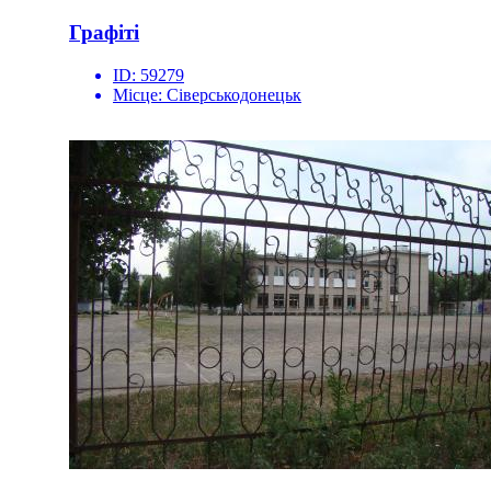
Графіті
ID:
59279
Місце:
Сіверськодонецьк