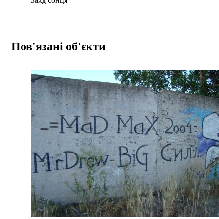
Захд сонця
Пов'язані об'єкти