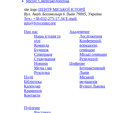
Місце:
Сіверськодонецьк
site logo
ЦЕНТР МІСЬКОЇ ІСТОРІЇ
Вул. Акад. Богомольця 6
Львів 79005, Україна
Тел.: +38-032-275-17-34
E-mail:
info@lvivcenter.org
Про нас
Академічне
Наша історія та
Дослідження
цілі
Конференції,
Команда
воркшопи,
Будинок
семінари
Співпраця
Міські семінари
Стажування
Резиденції
Новини
Цифрове
Медіа і ми
Інтерактивний
Розсилка
Львів
Події
Міський
Бібліотека
медіаархів
Календар
Вулиці Львова
Крамниця
Контакти
Публічне
Виставки