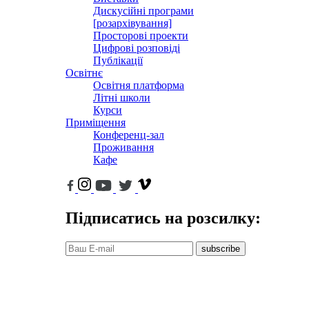
Дискусійні програми
[розархівування]
Просторові проекти
Цифрові розповіді
Публікації
Освітнє
Освітня платформа
Літні школи
Курси
Приміщення
Конференц-зал
Проживання
Кафе
Підписатись на розсилку:
subscribe