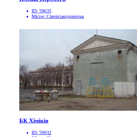
ID:
59635
Місце:
Сіверськодонецьк
БК Хіміків
ID:
59932