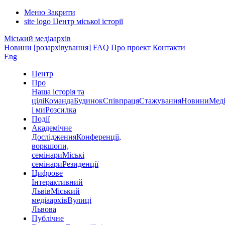
Меню
Закрити
site logo
Центр міської історії
Міський медіаархів
Новини
[розархівування]
FAQ
Про проект
Контакти
Eng
Центр
Про
Наша історія та
цілі
Команда
Будинок
Співпраця
Стажування
Новини
Меді
і ми
Розсилка
Події
Академічне
Дослідження
Конференції,
воркшопи,
семінари
Міські
семінари
Резиденції
Цифрове
Інтерактивний
Львів
Міський
медіаархів
Вулиці
Львова
Публічне