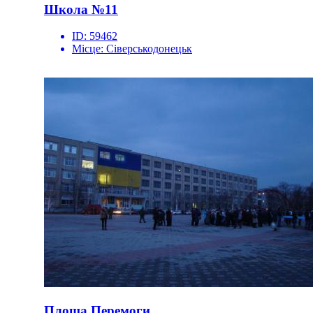
Школа №11
ID:
59462
Місце:
Сіверськодонецьк
Площа Перемоги