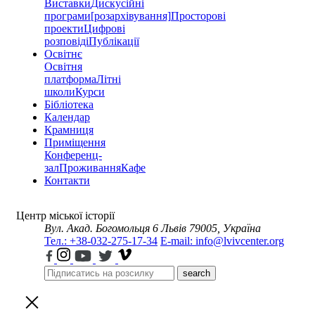
Виставки
Дискусійні
програми
[розархівування]
Просторові
проекти
Цифрові
розповіді
Публікації
Освітнє
Освітня
платформа
Літні
школи
Курси
Бібліотека
Календар
Крамниця
Приміщення
Конференц-
зал
Проживання
Кафе
Контакти
Центр міської історії
Вул. Акад. Богомольця 6
Львів 79005, Україна
Тел.: +38-032-275-17-34
E-mail: info@lvivcenter.org
search