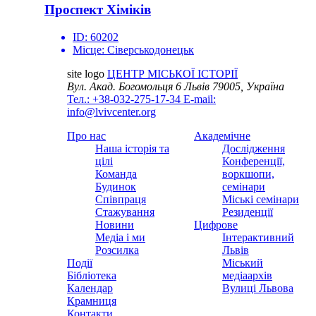
Проспект Хіміків
ID:
60202
Місце:
Сіверськодонецьк
site logo
ЦЕНТР МІСЬКОЇ ІСТОРІЇ
Вул. Акад. Богомольця 6
Львів 79005, Україна
Тел.: +38-032-275-17-34
E-mail:
info@lvivcenter.org
Про нас
Академічне
Наша історія та
Дослідження
цілі
Конференції,
Команда
воркшопи,
Будинок
семінари
Співпраця
Міські семінари
Стажування
Резиденції
Новини
Цифрове
Медіа і ми
Інтерактивний
Розсилка
Львів
Події
Міський
Бібліотека
медіаархів
Календар
Вулиці Львова
Крамниця
Контакти