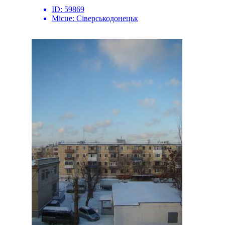
ID:
59869
Місце:
Сіверськодонецьк