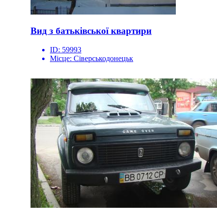
Вид з батьківської квартири
ID:
59993
Місце:
Сіверськодонецьк