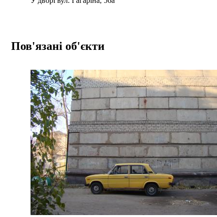
У дворі вул. Гагаріна, 56а
Пов'язані об'єкти