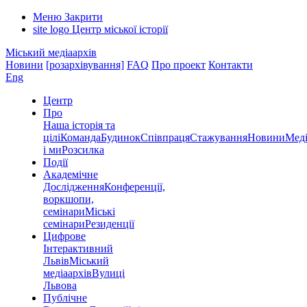
Меню
Закрити
site logo
Центр міської історії
Міський медіаархів
Новини
[розархівування]
FAQ
Про проект
Контакти
Eng
Центр
Про
Наша історія та
цілі
Команда
Будинок
Співпраця
Стажування
Новини
Меді
і ми
Розсилка
Події
Академічне
Дослідження
Конференції,
воркшопи,
семінари
Міські
семінари
Резиденції
Цифрове
Інтерактивний
Львів
Міський
медіаархів
Вулиці
Львова
Публічне