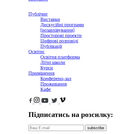
Публічне
Виставки
Дискусійні програми
[розархівування]
Просторові проекти
Цифрові розповіді
Публікації
Освітнє
Освітня платформа
Літні школи
Курси
Приміщення
Конференц-зал
Проживання
Кафе
Підписатись на розсилку:
subscribe