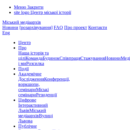
Меню
Закрити
site logo
Центр міської історії
Міський медіаархів
Новини
[розархівування]
FAQ
Про проект
Контакти
Eng
Центр
Про
Наша історія та
цілі
Команда
Будинок
Співпраця
Стажування
Новини
Меді
і ми
Розсилка
Події
Академічне
Дослідження
Конференції,
воркшопи,
семінари
Міські
семінари
Резиденції
Цифрове
Інтерактивний
Львів
Міський
медіаархів
Вулиці
Львова
Публічне