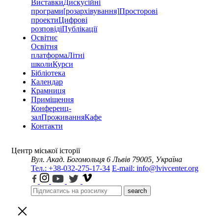
Виставки
Дискусійні
програми
[розархівування]
Просторові
проекти
Цифрові
розповіді
Публікації
Освітнє
Освітня
платформа
Літні
школи
Курси
Бібліотека
Календар
Крамниця
Приміщення
Конференц-
зал
Проживання
Кафе
Контакти
Центр міської історії
Вул. Акад. Богомольця 6
Львів 79005, Україна
Тел.: +38-032-275-17-34
E-mail: info@lvivcenter.org
search