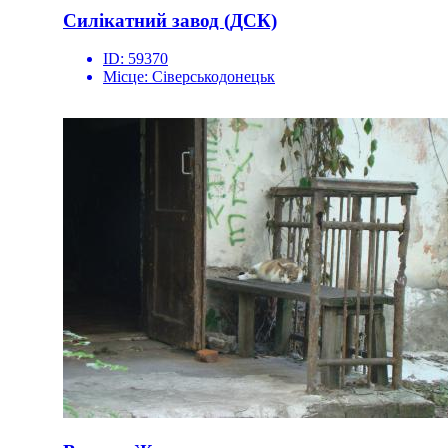
Силікатний завод (ДСК)
ID:
59370
Місце:
Сіверськодонецьк