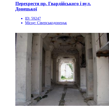
Перехрестя пр. Гвардійського і вул.
Донецької
ID:
59247
Місце:
Сіверськодонецьк