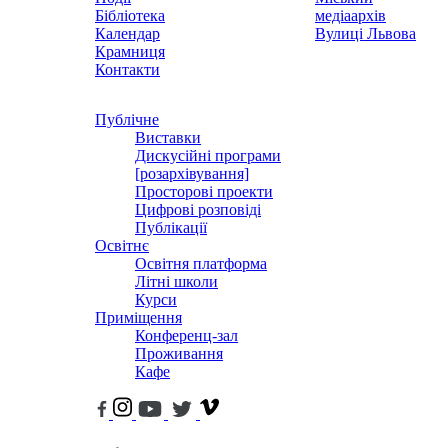
Бібліотека
медіаархів
Календар
Вулиці Львова
Крамниця
Контакти
Публічне
Виставки
Дискусійні програми
[розархівування]
Просторові проекти
Цифрові розповіді
Публікації
Освітнє
Освітня платформа
Літні школи
Курси
Приміщення
Конференц-зал
Проживання
Кафе