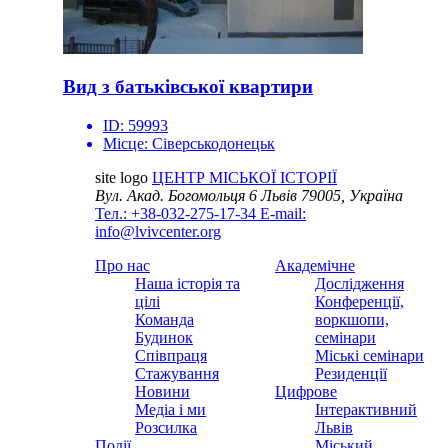
Вид з батьківської квартири
ID:
59993
Місце:
Сіверськодонецьк
site logo
ЦЕНТР МІСЬКОЇ ІСТОРІЇ
Вул. Акад. Богомольця 6
Львів 79005, Україна
Тел.: +38-032-275-17-34
E-mail:
info@lvivcenter.org
Про нас
Академічне
Наша історія та
Дослідження
цілі
Конференції,
Команда
воркшопи,
Будинок
семінари
Співпраця
Міські семінари
Стажування
Резиденції
Новини
Цифрове
Медіа і ми
Інтерактивний
Розсилка
Львів
Події
Міський