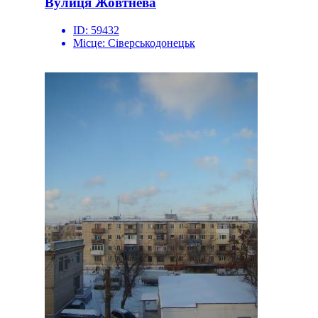
Вулиця Жовтнева
ID:
59432
Місце:
Сіверськодонецьк