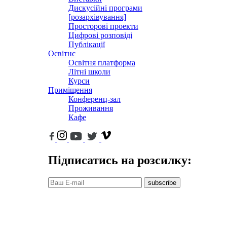
Дискусійні програми
[розархівування]
Просторові проекти
Цифрові розповіді
Публікації
Освітнє
Освітня платформа
Літні школи
Курси
Приміщення
Конференц-зал
Проживання
Кафе
Підписатись на розсилку:
subscribe