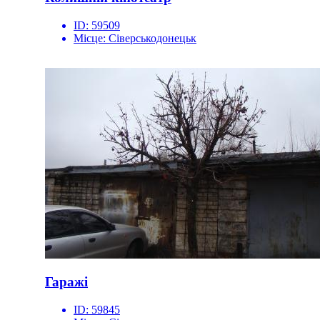
ID:
59509
Місце:
Сіверськодонецьк
Гаражі
ID:
59845