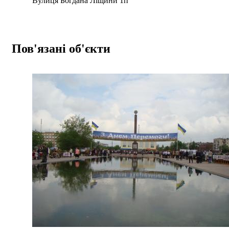
Вулиця Богдана Ліщини 1п
Пов'язані об'єкти