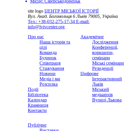
Місце:
Сіверськодонецьк
site logo
ЦЕНТР МІСЬКОЇ ІСТОРІЇ
Вул. Акад. Богомольця 6
Львів 79005, Україна
Тел.: +38-032-275-17-34
E-mail:
info@lvivcenter.org
Про нас
Академічне
Наша історія та
Дослідження
цілі
Конференції,
Команда
воркшопи,
Будинок
семінари
Співпраця
Міські семінари
Стажування
Резиденції
Новини
Цифрове
Медіа і ми
Інтерактивний
Розсилка
Львів
Події
Міський
Бібліотека
медіаархів
Календар
Вулиці Львова
Крамниця
Контакти
Публічне
Виставки