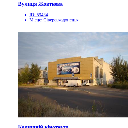
Вулиця Жовтнева
ID:
59434
Місце:
Сіверськодонецьк
Колишній кінотеатр