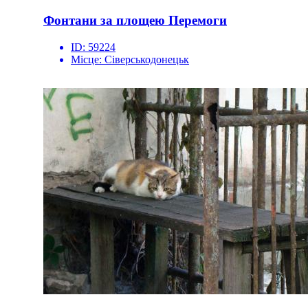
Фонтани за площею Перемоги
ID:
59224
Місце:
Сіверськодонецьк