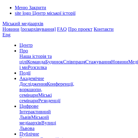
Меню
Закрити
site logo
Центр міської історії
Міський медіаархів
Новини
[розархівування]
FAQ
Про проект
Контакти
Eng
Центр
Про
Наша історія та
цілі
Команда
Будинок
Співпраця
Стажування
Новини
Меді
і ми
Розсилка
Події
Академічне
Дослідження
Конференції,
воркшопи,
семінари
Міські
семінари
Резиденції
Цифрове
Інтерактивний
Львів
Міський
медіаархів
Вулиці
Львова
Публічне