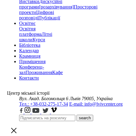
Виставки
Дискусійні
програми
[розархівування]
Просторові
проекти
Цифрові
розповіді
Публікації
Освітнє
Освітня
платформа
Літні
школи
Курси
Бібліотека
Календар
Крамниця
Приміщення
Конференц-
зал
Проживання
Кафе
Контакти
Центр міської історії
Вул. Акад. Богомольця 6
Львів 79005, Україна
Тел.: +38-032-275-17-34
E-mail: info@lvivcenter.org
search