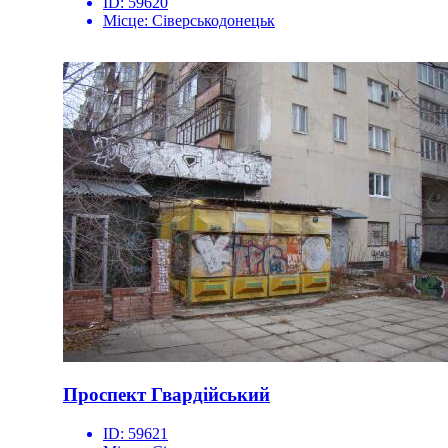
ID:
59620
Місце:
Сіверськодонецьк
Проспект Гвардійський
ID:
59621