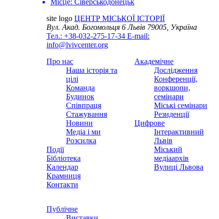
Місце:
Сіверськодонецьк
site logo
ЦЕНТР МІСЬКОЇ ІСТОРІЇ
Вул. Акад. Богомольця 6
Львів 79005, Україна
Тел.: +38-032-275-17-34
E-mail:
info@lvivcenter.org
Про нас
Академічне
Наша історія та
Дослідження
цілі
Конференції,
Команда
воркшопи,
Будинок
семінари
Співпраця
Міські семінари
Стажування
Резиденції
Новини
Цифрове
Медіа і ми
Інтерактивний
Розсилка
Львів
Події
Міський
Бібліотека
медіаархів
Календар
Вулиці Львова
Крамниця
Контакти
Публічне
Виставки