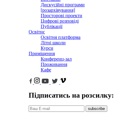
Дискусійні програми
[розархівування]
Просторові проекти
Цифрові розповіді
Публікації
Освітнє
Освітня платформа
Літні школи
Курси
Приміщення
Конференц-зал
Проживання
Кафе
Підписатись на розсилку:
subscribe