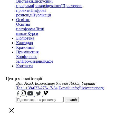
Виставки
Дискусійні
програми
[розархівування]
Просторові
проекти
Цифрові
розповіді
Публікації
Освітнє
Освітня
платформа
Літні
школи
Курси
Бібліотека
Календар
Крамниця
Приміщення
Конференц-
зал
Проживання
Кафе
Контакти
Центр міської історії
Вул. Акад. Богомольця 6
Львів 79005, Україна
Тел.: +38-032-275-17-34
E-mail: info@lvivcenter.org
search