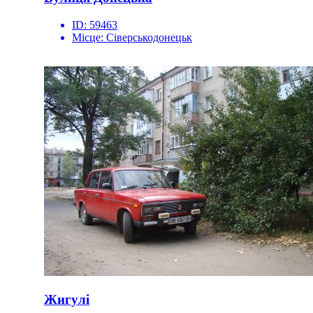
ID:
59463
Місце:
Сіверськодонецьк
Жигулі