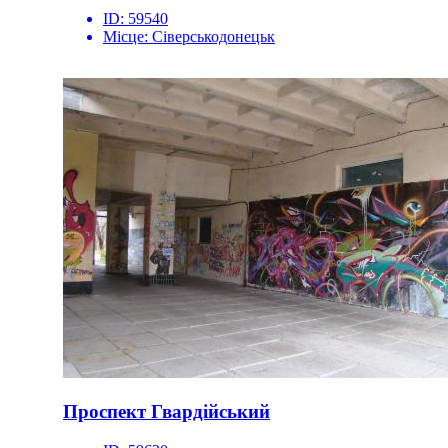
ID:
59540
Місце:
Сіверськодонецьк
Проспект Гвардійський