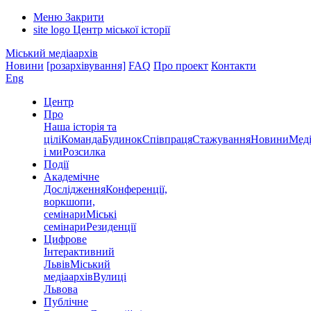
Меню
Закрити
site logo
Центр міської історії
Міський медіаархів
Новини
[розархівування]
FAQ
Про проект
Контакти
Eng
Центр
Про
Наша історія та
цілі
Команда
Будинок
Співпраця
Стажування
Новини
Меді
і ми
Розсилка
Події
Академічне
Дослідження
Конференції,
воркшопи,
семінари
Міські
семінари
Резиденції
Цифрове
Інтерактивний
Львів
Міський
медіаархів
Вулиці
Львова
Публічне