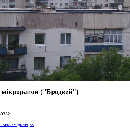
й мікрорайон ("Бродвей")
60382
Сіверськодонецьк