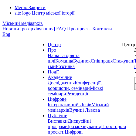
Меню
Закрити
site logo
Центр міської історії
Міський медіаархів
Новини
[розархівування]
FAQ
Про проект
Контакти
Eng
Центр
Центр 
Про
Наша історія та
цілі
Команда
Будинок
Співпраця
Стажуванн
і ми
Розсилка
Події
Академічне
Дослідження
Конференції,
воркшопи, семінари
Міські
семінари
Резиденції
Цифрове
Інтерактивний Львів
Міський
медіаархів
Вулиці Львова
Публічне
Виставки
Дискусійні
програми
[розархівування]
Просторові
проекти
Цифрові