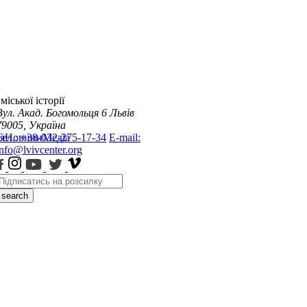
міської історії
Вул. Акад. Богомольця 6
Львів
79005, Україна
я
Тел.: +38-032-275-17-34
Новини
Медіа
E-mail:
info@lvivcenter.org
search