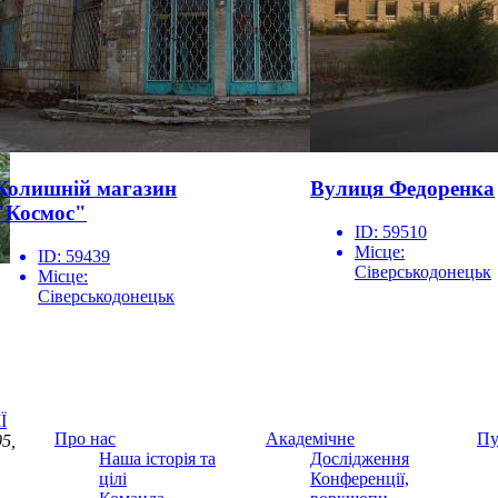
Колишній магазин
Вулиця Федоренка
"Космос"
ID:
59510
Місце:
ID:
59439
Сіверськодонецьк
Місце:
Сіверськодонецьк
Ї
Про нас
Академічне
Пу
5,
Наша історія та
Дослідження
цілі
Конференції,