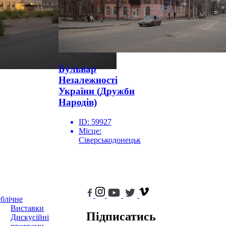
Бульвар
Незалежності
України (Дружби
Народів)
ID:
59927
Місце:
Сіверськодонецьк
блічне
Виставки
Підписатись
Дискусійні