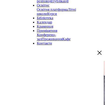
розповіді
Публікації
Освітнє
Освітня платформа
Літні
школи
Курси
Бібліотека
Календар
Крамниця
Приміщення
Конференц-
зал
Проживання
Кафе
Контакти