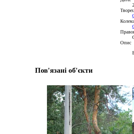
Творе
Колекц
Право
Опис
Пов'язані об'єкти