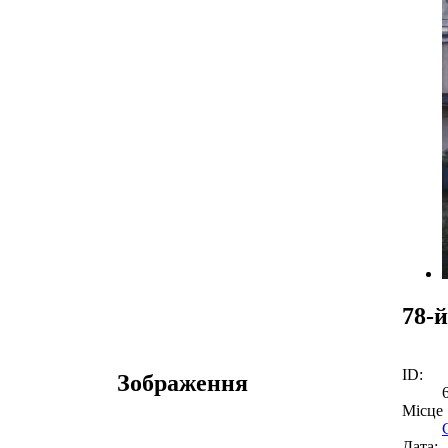
78-
ID:
Зображення
Місце
Дата: