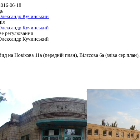
2016-06-18
ць
Олександр Кучинський
ія
Олександр Кучинський
ве регулювання
Олександр Кучинський
Вид на Новікова 11а (передній план), Вілєсова 6а (зліва сер.план),