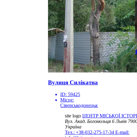
Вулиця Силікатна
ID:
59425
Місце:
Сіверськодонецьк
site logo
ЦЕНТР МІСЬКОЇ ІСТОРІ
Вул. Акад. Богомольця 6
Львів 7900
Україна
Тел.: +38-032-275-17-34
E-mail: