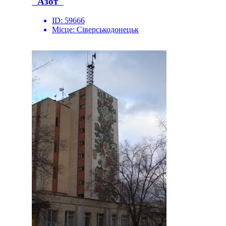
"Азот"
ID:
59666
Місце:
Сіверськодонецьк