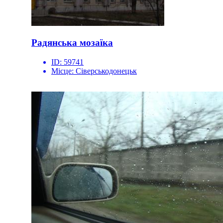
Радянська мозаїка
ID:
59741
Місце:
Сіверськодонецьк