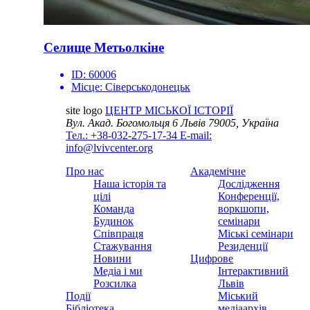
Селище Метьолкіне
ID:
60006
Місце:
Сіверськодонецьк
site logo
ЦЕНТР МІСЬКОЇ ІСТОРІЇ
Вул. Акад. Богомольця 6
Львів 79005, Україна
Тел.: +38-032-275-17-34
E-mail:
info@lvivcenter.org
Про нас
Академічне
Наша історія та
Дослідження
цілі
Конференції,
Команда
воркшопи,
Будинок
семінари
Співпраця
Міські семінари
Стажування
Резиденції
Новини
Цифрове
Медіа і ми
Інтерактивний
Розсилка
Львів
Події
Міський
Бібліотека
медіаархів