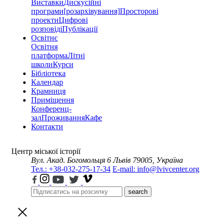
Виставки
Дискусійні
програми
[розархівування]
Просторові
проекти
Цифрові
розповіді
Публікації
Освітнє
Освітня
платформа
Літні
школи
Курси
Бібліотека
Календар
Крамниця
Приміщення
Конференц-
зал
Проживання
Кафе
Контакти
Центр міської історії
Вул. Акад. Богомольця 6
Львів 79005, Україна
Тел.: +38-032-275-17-34
E-mail: info@lvivcenter.org
search