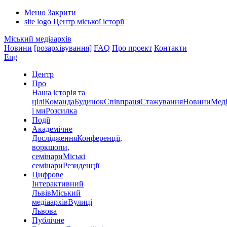
Меню
Закрити
site logo
Центр міської історії
Міський медіаархів
Новини
[розархівування]
FAQ
Про проект
Контакти
Eng
Центр
Про
Наша історія та
цілі
Команда
Будинок
Співпраця
Стажування
Новини
Меді
і ми
Розсилка
Події
Академічне
Дослідження
Конференції,
воркшопи,
семінари
Міські
семінари
Резиденції
Цифрове
Інтерактивний
Львів
Міський
медіаархів
Вулиці
Львова
Публічне