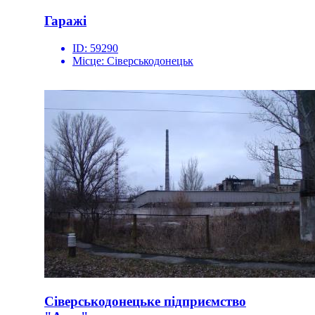
Гаражі
ID:
59290
Місце:
Сіверськодонецьк
Сіверськодонецьке підприємство