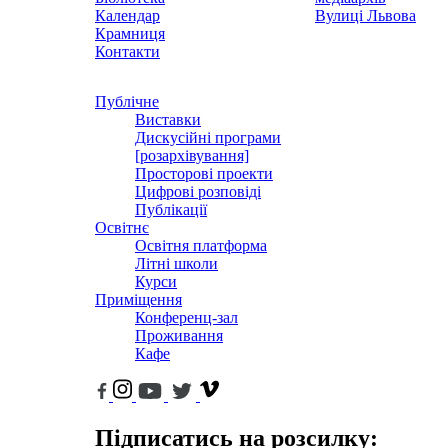
Календар
Вулиці Львова
Крамниця
Контакти
Публічне
Виставки
Дискусійні програми
[розархівування]
Просторові проекти
Цифрові розповіді
Публікації
Освітнє
Освітня платформа
Літні школи
Курси
Приміщення
Конференц-зал
Проживання
Кафе
Підписатись на розсилку: