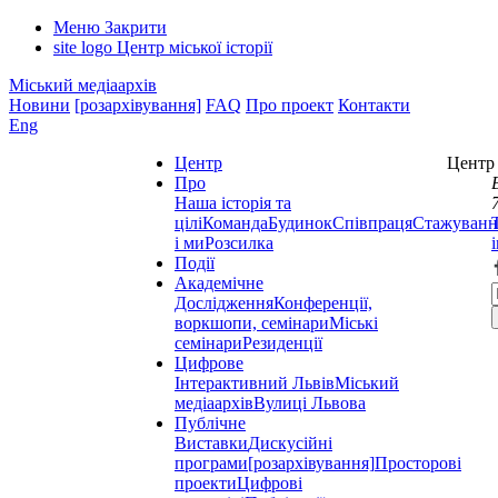
Меню
Закрити
site logo
Центр міської історії
Міський медіаархів
Новини
[розархівування]
FAQ
Про проект
Контакти
Eng
Центр
Центр 
Про
Наша історія та
цілі
Команда
Будинок
Співпраця
Стажуванн
і ми
Розсилка
Події
Академічне
Дослідження
Конференції,
воркшопи, семінари
Міські
семінари
Резиденції
Цифрове
Інтерактивний Львів
Міський
медіаархів
Вулиці Львова
Публічне
Виставки
Дискусійні
програми
[розархівування]
Просторові
проекти
Цифрові