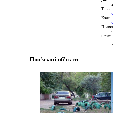
Творе
Колекц
Право
Опис
Пов'язані об'єкти