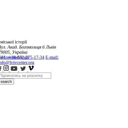
міської історії
Вул. Акад. Богомольця 6
Львів
79005, Україна
я
Тел.: +38-032-275-17-34
Новини
Медіа
E-mail:
info@lvivcenter.org
search