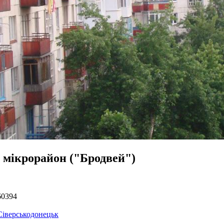
й мікрорайон ("Бродвей")
60394
Сіверськодонецьк