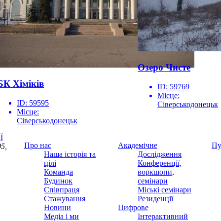
Озеро Чисте
БК Хіміків
ID:
59769
Місце:
ID:
59595
Сіверськодонецьк
Місце:
Сіверськодонецьк
Ї
Про нас
Академічне
Пу
5,
Наша історія та
Дослідження
цілі
Конференції,
Команда
воркшопи,
Будинок
семінари
Співпраця
Міські семінари
Стажування
Резиденції
Новини
Цифрове
Медіа і ми
Інтерактивний