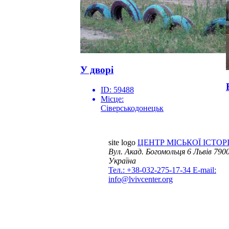
У дворі
ID:
59488
Місце:
Сіверськодонецьк
site logo
ЦЕНТР МІСЬКОЇ ІСТОРІ
Вул. Акад. Богомольця 6
Львів 7900
Україна
Тел.: +38-032-275-17-34
E-mail:
info@lvivcenter.org