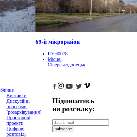
69-й мікрорайон
ID:
60078
Місце:
Сіверськодонецьк
блічне
Виставки
Підписатись
Дискусійні
програми
на розсилку:
[розархівування]
Просторові
проекти
Цифрові
subscribe
розповіді